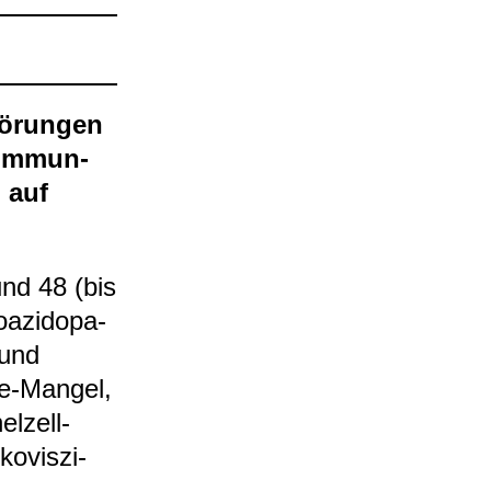
ö­run­gen
d Immun­
d auf
und 48 (bis
azi­do­pa­
 und
e-​Man­gel,
l­zell­
o­vis­zi­