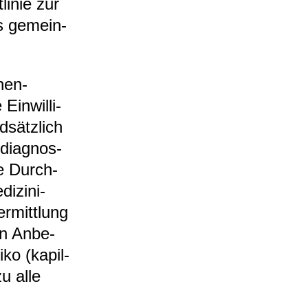
li­nie zur
es gemein­
en-​
Ein­wil­li­
­sätz­lich
­dia­gnos­
die Durch­
i­zi­ni­
r­mitt­lung
 In Anbe­
ko (kapil­
u alle