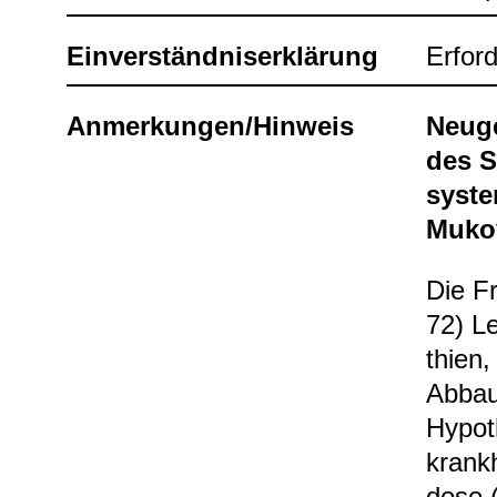
Ein­ver­ständ­nis­er­klä­rung
Erfor­d
Anmer­kun­gen/Hin­weis
Neu­g
des S
sys­t
Muko­
Die Fr
72) Le
thien,
Abbau 
Hypo­t
krank­
dose 