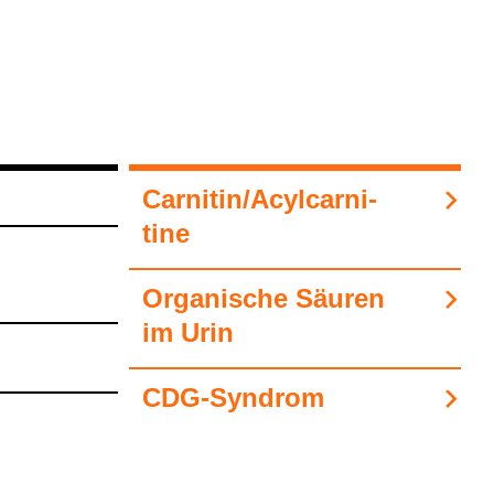
Car­ni­tin/Acyl­car­ni­
tine
Orga­ni­sche Säu­ren
im Urin
CDG-​Syn­drom