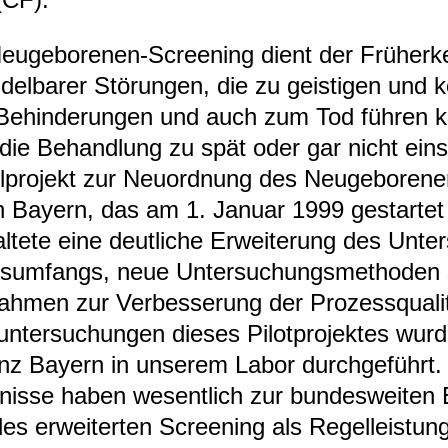
u­ge­bo­re­nen-​Scree­ning dient der Früh­er
del­ba­rer Stö­run­gen, die zu geis­ti­gen und kör
ehin­de­run­gen und auch zum Tod füh­ren k
ie Behand­lung zu spät oder gar nicht ein­
­pro­jekt zur Neu­ord­nung des Neu­ge­bo­re­n
n Bay­ern, das am 1. Januar 1999 gestar­te
l­tete eine deut­li­che Erwei­te­rung des Unter
­um­fangs, neue Unter­su­chungs­me­tho­den
h­men zur Ver­bes­se­rung der Pro­zess­qua­li­
un­ter­su­chun­gen die­ses Pilot­pro­jek­tes wur­
nz Bay­ern in unse­rem Labor durch­ge­führt.
nisse haben wesent­lich zur bun­des­wei­ten E
es erwei­ter­ten Scree­ning als Regel­leis­tu