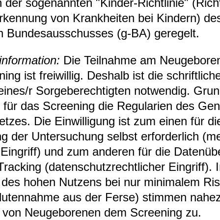
 der soge­nann­ten "Kin­der-​Richt­li­nie" (Richt­
rken­nung von Krank­hei­ten bei Kin­dern) d
 Bun­des­aus­schus­ses (g-​BA) gere­gelt.
in­for­ma­tion:
Die Teil­nahme am Neu­ge­bo­re­n
ing ist frei­wil­lig. Des­halb ist die schrift­li­che 
ines/r Sor­ge­be­rech­tig­ten not­wen­dig. Grund
n für das Scree­ning die Regu­la­rien des Gen
­set­zes. Die Ein­wil­li­gung ist zum einen für 
ng der Unter­su­chung selbst erfor­der­lich (med
Ein­griff) und zum ande­ren für die Daten­übe
racking (daten­schutz­recht­li­cher Ein­griff).
 des hohen Nut­zens bei nur mini­ma­lem Risi
lu­ten­nahme aus der Ferse) stim­men nahez
 von Neu­ge­bo­re­nen dem Scree­ning zu.