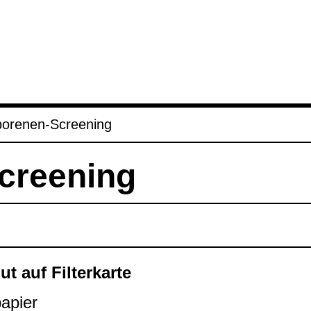
o­re­nen-​Scree­ning
Scree­ning
lut auf Fil­ter­karte
pa­pier