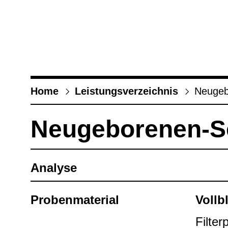
Home
Leis­tungs­ver­zeich­nis
Neu­ge­b
Neu­ge­bo­re­nen-​
Ana­lyse
Pro­ben­ma­te­rial
Voll­b
Fil­ter­