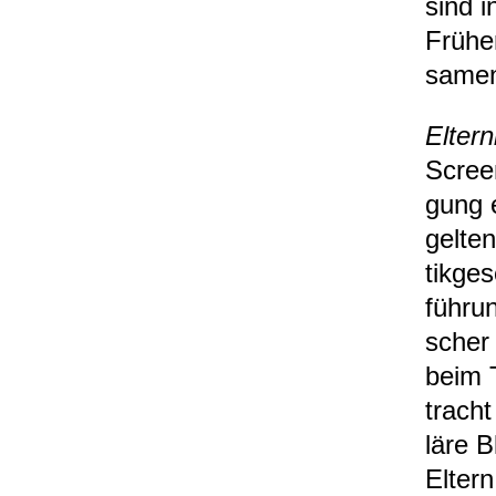
sind in
Früh­e
sa­men
Eltern­
Scree­n
gung e
gel­te
tik­ge
füh­ru
scher 
beim T
tracht
läre B
Eltern