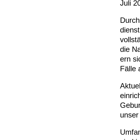
Juli 2
Durch 
diens­
voll­s
die Na
ern sic
Fälle
Aktu­e
ein­ri
Geburt
unser
Umfang