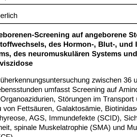
er­lich
e­bo­re­nen-​Scree­ning auf ange­bo­rene St
toff­wech­sels, des Hor­mon-​, Blut-​, un
ems, des neu­ro­mus­ku­lä­ren Sys­tems un
vis­zi­dose
üh­erken­nungs­un­ter­su­chung zwi­schen 36 
bens­stun­den umfasst Scree­ning auf Ami­no­
 Orga­no­azi­du­rien, Stö­run­gen im Trans­port
von Fett­säu­ren, Galak­tos­ä­mie, Bio­ti­ni­das
hy­reose, AGS, Immun­de­fekte (SCID), Siche
heit, spi­nale Mus­kela­tro­phie (SMA) und Muk
(CF).