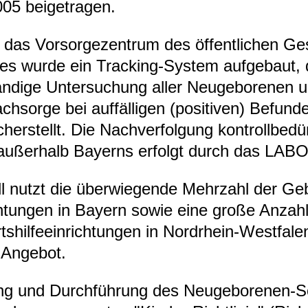
005 bei­getra­gen.
das Vor­sor­ge­zen­trum des öffent­li­chen Ge
tes wurde ein Tracking-​Sys­tem auf­ge­baut,
tän­dige Unter­su­chung aller Neu­ge­bo­re­nen 
ch­sorge bei auf­fäl­li­gen (posi­ti­ven) Befun­
her­stellt. Die Nach­ver­fol­gung kon­troll­be­dürf
 außer­halb Bay­erns erfolgt durch das LAB
ll nutzt die über­wie­gende Mehr­zahl der Gebu
ch­tun­gen in Bay­ern sowie eine große Anzah
s­hil­fe­ein­rich­tun­gen in Nord­rhein-​West­fa
 Ange­bot.
 und Durch­füh­rung des Neu­ge­bo­re­nen-​S