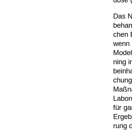
Das Ne
behan­
chen B
wenn d
Modell
ning i
beinha
chungs
Maß­na
Labor­
für ga
Ergeb­
rung d