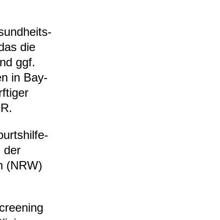
sund­heits­
 das die
und ggf.
den in Bay­
­ti­ger
OR.
rts­hil­fe­
l der
­len (NRW)
cree­ning