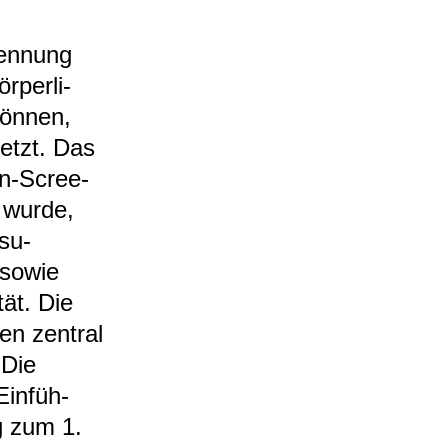
ken­nung
­per­li­
ön­nen,
setzt. Das
en-​Scree­
t wurde,
­su­
 sowie
tät. Die
den zen­tral
 Die
in­füh­
ng zum 1.