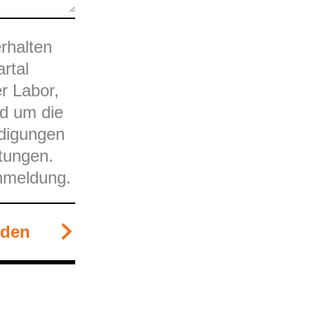
rhalten
rtal
er Labor,
d um die
digungen
tungen.
Anmeldung.
den