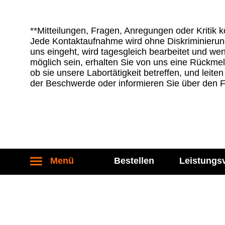
**Mit­tei­lun­gen, Fra­gen, Anre­gun­gen oder Kri­tik 
Jede Kon­takt­auf­nahme wird ohne Dis­kri­mi­nie­ru
uns ein­geht, wird tages­gleich bear­bei­tet und wen
mög­lich sein, erhal­ten Sie von uns eine Rück­mel
ob sie unsere Labor­tä­tig­keit betref­fen, und lei­t
der Beschwerde oder infor­mie­ren Sie über den For
Menü
Bestellen
Leistungs