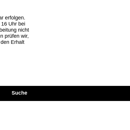
ar erfol­gen.
d 16 Uhr bei
bei­tung nicht
 prü­fen wir,
r den Erhalt
Suche