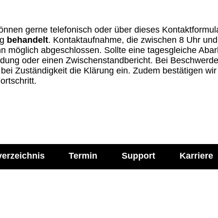
kön­nen gerne tele­fo­nisch oder über die­ses Kon­takt­for­mu­l
ng
behan­delt
. Kon­takt­auf­nahme, die zwi­schen 8 Uhr un
n mög­lich abge­schlos­sen. Sollte eine tages­glei­che Abar­
­dung oder einen Zwi­schen­stand­be­richt. Bei Beschwer­den
en bei Zustän­dig­keit die Klä­rung ein. Zudem bestä­ti­gen wi
t­schritt.
verzeichnis
Termin
Support
Karriere