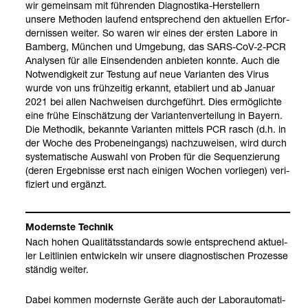
wir gemein­sam mit füh­ren­den Dia­gnos­tika-​Her­stel­lern
unsere Metho­den lau­fend ent­spre­chend den aktu­el­len Erfor­
der­nis­sen wei­ter. So waren wir eines der ers­ten Labore in
Bam­berg, Mün­chen und Umge­bung, das SARS-​CoV-​2-​PCR
Ana­ly­sen für alle Ein­sen­den­den anbie­ten konnte. Auch die
Not­wen­dig­keit zur Testung auf neue Vari­an­ten des Virus
wurde von uns früh­zei­tig erkannt, eta­bliert und ab Januar
2021 bei allen Nach­wei­sen durch­ge­führt. Dies ermög­lichte
eine frühe Ein­schät­zung der Vari­an­ten­ver­tei­lung in Bay­ern.
Die Metho­dik, bekannte Vari­an­ten mit­tels PCR rasch (d.h. in
der Woche des Pro­ben­ein­gangs) nach­zu­wei­sen, wird durch
sys­te­ma­ti­sche Aus­wahl von Pro­ben für die Sequen­zie­rung
(deren Ergeb­nisse erst nach eini­gen Wochen vor­lie­gen) veri­
fi­ziert und ergänzt.
Modernste Tech­nik
Nach hohen Qua­li­täts­stan­dards sowie ent­spre­chend aktu­el­
ler Leit­li­nien ent­wi­ckeln wir unsere dia­gnos­ti­schen Pro­zesse
stän­dig wei­ter.
Dabei kom­men modernste Geräte auch der Labor­au­to­ma­ti­