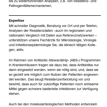
bis zu wei­ter­füh­ren­den Ana­ly­sen, z.B. von Resis­tenz-​ und
Patho­ge­ni­täts­me­cha­nis­men.
Exper­tise
Mit schnel­ler Dia­gnos­tik, Bera­tung vor Ort und per Tele­fon,
Ana­ly­sen der Resis­tenz­da­ten –auch im regio­na­len und
natio­na­len Ver­gleich mit Daten aus Refe­renz­netz­wer­ken –
unter­stüt­zen unsere Fach­ärzte für Mikro­bio­lo­gie, Viro­lo­gie
und Infek­ti­ons­epi­de­mio­lo­gie Sie, die kli­nisch täti­gen Kol­le­
gen, aktiv.
Im Rah­men von Anti­bio­tic-​Ste­wardship-​ (ABS-​) Pro­gram­men
in Kran­ken­häu­sern tra­gen sie dazu bei, dass Anti­bio­tika nur
dann ein­ge­setzt wer­den, wenn sie nötig sind, und, dass sie
so gezielt wie mög­lich zum Nut­zen der Pati­en­ten ange­wen­
det wer­den. Das beugt Resis­tenz­ent­wick­lung vor und
bewirkt, dass auch für zukünf­tige Pati­en­ten noch wirk­same
Mit­tel gegen schwere bak­te­ri­elle Infek­tio­nen zur Ver­fü­gung
ste­hen.
Auch bei den mole­ku­lar­bio­lo­gi­schen Metho­den ent­wi­ckeln