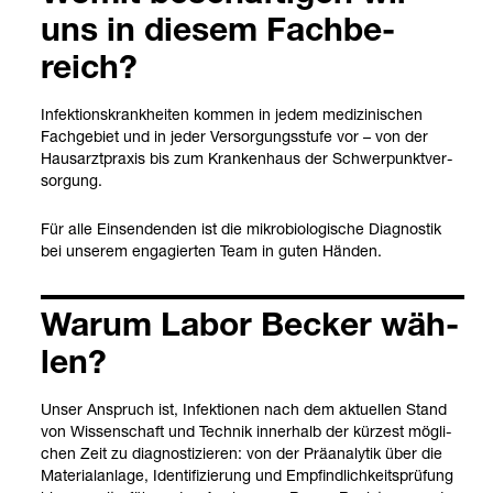
uns in die­sem Fach­be­
reich?
Infek­ti­ons­krank­hei­ten kom­men in jedem medi­zi­ni­schen
Fach­ge­biet und in jeder Ver­sor­gungs­stufe vor – von der
Haus­arzt­pra­xis bis zum Kran­ken­haus der Schwer­punkt­ver­
sor­gung.
Für alle Ein­sen­den­den ist die mikro­bio­lo­gi­sche Dia­gnos­tik
bei unse­rem enga­gier­ten Team in guten Hän­den.
Warum Labor Becker wäh­
len?
Unser Anspruch ist, Infek­tio­nen nach dem aktu­el­len Stand
von Wis­sen­schaft und Tech­nik inner­halb der kür­zest mög­li­
chen Zeit zu dia­gnos­ti­zie­ren: von der Prä­ana­ly­tik über die
Mate­ri­al­an­lage, Iden­ti­fi­zie­rung und Emp­find­lich­keits­prü­fung