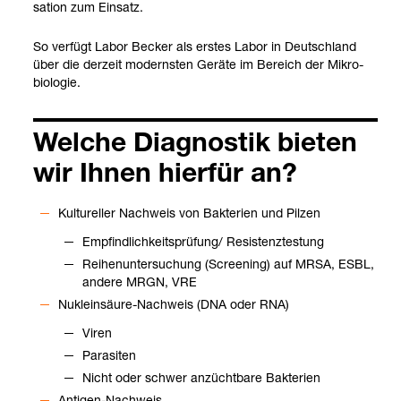
sa­tion zum Ein­satz.
So ver­fügt Labor Becker als ers­tes Labor in Deutsch­land
über die der­zeit moderns­ten Geräte im Bereich der Mikro­
bio­lo­gie.
Wel­che Dia­gnos­tik bie­ten
wir Ihnen hier­für an?
Kul­tu­rel­ler Nach­weis von Bak­te­rien und Pil­zen
Emp­find­lich­keits­prü­fung/ Resis­tenz­testung
Rei­hen­un­ter­su­chung (Scree­ning) auf MRSA, ESBL,
andere MRGN, VRE
Nukle­in­säure-​Nach­weis (DNA oder RNA)
Viren
Para­si­ten
Nicht oder schwer anzücht­bare Bak­te­rien
Anti­gen-​Nach­weis