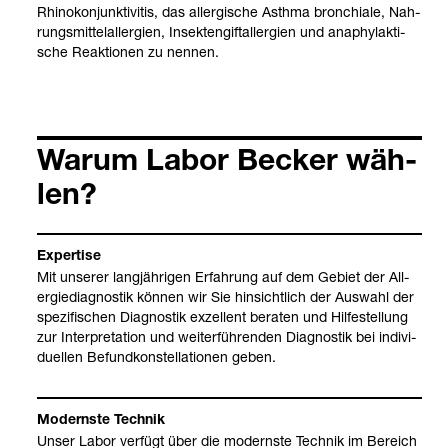
Rhi­no­kon­junk­ti­vi­tis, das all­er­gi­sche Asthma bron­chiale, Nah­
rungs­mit­tel­all­er­gien, Insek­ten­gift­all­er­gien und ana­phy­lak­ti­
sche Reak­tio­nen zu nen­nen.
Warum Labor Becker wäh­
len?
Exper­tise
Mit unse­rer lang­jäh­ri­gen Erfah­rung auf dem Gebiet der All­
er­gie­dia­gnos­tik kön­nen wir Sie hin­sicht­lich der Aus­wahl der
spe­zi­fi­schen Dia­gnos­tik exzel­lent bera­ten und Hil­fe­stel­lung
zur Inter­pre­ta­tion und wei­ter­füh­ren­den Dia­gnos­tik bei indi­vi­
du­el­len Befund­kon­stel­la­tio­nen geben.
Modernste Tech­nik
Unser Labor ver­fügt über die modernste Tech­nik im Bereich