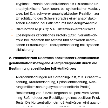
Tryp­tase: Erhöhte Kon­zen­tra­tio­nen als Risi­ko­fak­tor für
ana­phy­lak­ti­sche Reak­tio­nen, bei sys­te­mi­scher Masto­zy­
tose, bei Z.n. schwe­rer ana­phy­lak­ti­scher Reak­tion, zur
Ein­schät­zung des Schwe­re­gra­des einer ana­phy­lak­ti­
schen Reak­tion bei Pati­en­ten mit Insek­ten­gift-​All­er­gie
Dia­min­oxi­dase (DAO): V.a. Hist­amin­un­ver­träg­lich­keit
Eosi­no­phi­les kat­io­ni­sches Pro­tein (ECP): Ver­laufs­kon­
trolle bei Pati­en­ten mit Asthma und schwe­ren all­er­gi­
schen Erkran­kun­gen, The­ra­pie­mo­ni­to­ring bei Hypo­sen­
si­bi­li­sie­rung
2. Para­me­ter zum Nach­weis spe­zi­fi­scher Sen­si­bi­li­sie­run­
gen/Indi­ka­ti­ons­be­zo­gene All­er­gie­dia­gnos­tik durch die
Bestim­mung spe­zi­fi­scher IgE-​Anti­kör­per:
All­er­gen­mi­schun­gen als Scree­ning-​Test, z.B. Grä­ser­mi­
schung, Kräu­ter­mi­schung, Epi­the­li­en­mi­schung, Nah­
rungs­mit­tel­mi­schung (sym­ptom­ori­en­tierte Pro­file)
Bestim­mung von Ein­zel­all­er­ge­nen bei posi­ti­vem Scree­
Post­ana­ly­tik
Unsere Ser­vices
ning-​Befund oder zur Bestä­ti­gung eines posi­ti­ven Prick-​
Tests: Die Kon­zen­tra­tion der IgE-​Anti­kör­per wird quan­ti­
ta­tiv in kU/l oder als Immu­n­o­CAP-​Klasse (0-6) ange­ge­