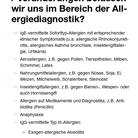
wir uns im Bereich der All­
er­gie­dia­gnos­tik?
IgE-​ver­mit­telte Sofort­typ-​All­er­gien mit ent­spre­chen­der
kli­ni­scher Sym­pto­ma­tik (u.a. all­er­gi­sche Rhi­no­kon­junk­ti­
vi­tis, all­er­gi­sches Asthma bron­chiale, Insek­ten­gift­all­er­
gie, Urti­ka­ria)
Aero­all­er­gien, z.B. gegen Pol­len, Tier­epi­the­lien, Mil­ben,
Schim­mel, Latex
Nah­rungs­mit­tel­all­er­gien, z.B. gegen Nüsse, Soja, Ei,
Wei­zen, Milch­ei­weiß, Scha­len­tiere, Stein­obst
Insek­ten­gift­all­er­gien, z.B. gegen Bie­nen-​, Wes­pen-​ oder
auch Hor­nis­sen­gift
All­er­gien auf Medi­ka­mente und Dia­gnos­tika, z.B. Anti­
bio­tika (Peni­cil­lin)
Ana­phy­la­xie
IgG-​ver­mit­telte Typ III-​All­er­gien:
Exo­gen-​all­er­gi­sche Alveo­li­tis