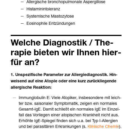
All­er­gi­sche bron­cho­pul­mo­n­ale Asper­gil­lose
Hist­amin­in­to­le­ranz
Sys­te­mi­sche Masto­zy­tose
Eosi­no­phile Ent­zün­dun­gen
Wel­che Dia­gnos­tik / The­
ra­pie bie­ten wir Ihnen hier­
für an?
1. Unspe­zi­fi­sche Para­me­ter zur All­er­gie­dia­gnos­tik. Hin­
wei­send auf eine Ato­pie oder eine kurz zurück­lie­gende
all­er­gi­sche Reak­tion:
Immun­glo­bu­lin E: Viele Ato­pi­ker, ins­be­son­dere mit leich­
ter bzw. sai­so­na­ler Sym­pto­ma­tik, zei­gen ein nor­ma­les
Gesamt-​IgE. Damit schließt ein nor­ma­les IgE im Ein­zel­
fall das Vor­lie­gen einer ato­pi­schen Krank­heit nicht aus.
Erhöhte IgE-​Spie­gel fin­den sich u.a. bei Typ I-​All­er­gien
und bei para­si­tä­ren Erkran­kun­gen (s.
Kli­ni­sche Che­mie
).