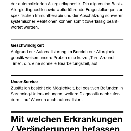
der auto­ma­ti­sier­ten All­er­gie­dia­gnos­tik. Die all­ge­meine Basis-​
All­er­gie­dia­gnos­tik sowie wei­ter­füh­rende Fra­ge­stel­lun­gen zur
spe­zi­fi­schen Immun­the­ra­pie und der Abschät­zung schwe­rer
sys­te­mi­scher Reak­tio­nen kön­nen somit zuver­läs­sig beant­
wor­tet wer­den.
Geschwin­dig­keit
Auf­grund der Auto­ma­ti­sie­rung im Bereich der All­er­gie­dia­
gnos­tik wei­sen unsere Pro­ben eine kurze „Turn-​Around-​
Time“, d.h. eine schnelle Bear­bei­tungs­zeit, auf.
Unser Ser­vice
Zusätz­lich besteht die Mög­lich­keit, bei posi­ti­ven Befun­den in
Scree­ning-​Unter­su­chun­gen, wei­tere Dia­gnos­tik nach­zu­for­
dern – auf Wunsch auch auto­ma­ti­siert.
Mit wel­chen Erkran­kun­gen
/ Ver­än­de­run­gen befas­sen