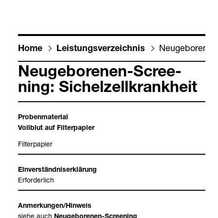
Neu­ge­bo­re­nen-
Home
Leis­tungs­ver­zeich­nis
Neu­ge­bo­re­nen-​Scree­
ning: Sichel­zell­krank­heit
Pro­ben­ma­te­rial
Voll­blut auf Fil­ter­pa­pier
Fil­ter­pa­pier
Ein­ver­ständ­nis­er­klä­rung
Erfor­der­lich
Anmer­kun­gen/Hin­weis
siehe auch
Neu­ge­bo­re­nen-​Scree­ning