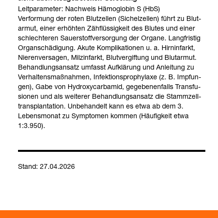
Leit­pa­ra­me­ter: Nach­weis Hämo­glo­bin S (HbS)
Ver­for­mung der roten Blut­zel­len (Sichel­zel­len) führt zu Blut­
ar­mut, einer erhöh­ten Zäh­flüs­sig­keit des Blu­tes und einer
schlech­te­ren Sauer­stoff­ver­sor­gung der Organe. Lang­fris­tig
Organ­schä­di­gung. Akute Kom­pli­ka­tio­nen u. a. Hirn­in­farkt,
Nie­ren­ver­sa­gen, Milzin­farkt, Blut­ver­gif­tung und Blut­ar­mut.
Behand­lungs­an­satz umfasst Auf­klä­rung und Anlei­tung zu
Ver­hal­tens­maß­nah­men, Infek­ti­ons­pro­phy­laxe (z. B. Imp­fun­
gen), Gabe von Hydroxy­carb­amid, gege­be­nen­falls Trans­fu­
sio­nen und als wei­te­rer Behand­lungs­an­satz die Stamm­zell­
trans­plan­ta­tion. Unbe­han­delt kann es etwa ab dem 3.
Lebens­mo­nat zu Sym­pto­men kom­men (Häu­fig­keit etwa
1:3.950).
Stand: 27.04.2026