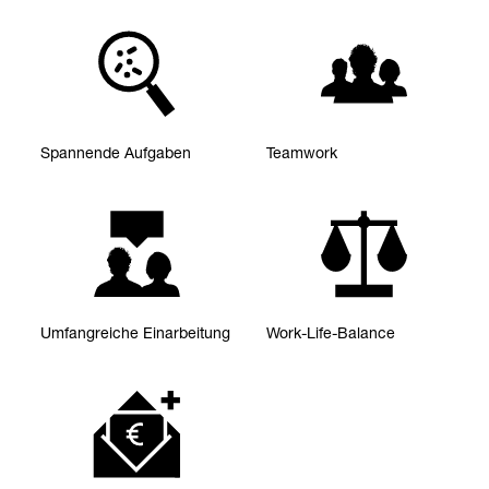
Span­nende Auf­ga­ben
Team­work
Umfang­rei­che Ein­ar­bei­tung
Work-​Life-​Balance