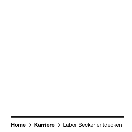
Labor Becker ent­de­cken
Home
Kar­riere