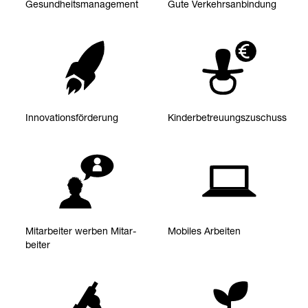
Gesund­heits­ma­nage­ment
Gute Ver­kehrs­an­bin­dung
Inno­va­ti­ons­för­de­rung
Kin­der­be­treu­ungs­zu­schuss
Mit­ar­bei­ter wer­ben Mit­ar­
Mobi­les Arbei­ten
bei­ter