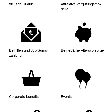
30 Tage Urlaub
Attrak­tive Ver­gü­tungs­mo­
delle
Bei­hil­fen und Jubi­lä­ums­
Betrieb­li­che Alters­vor­sorge
zah­lung
Cor­po­rate bene­fits
Events