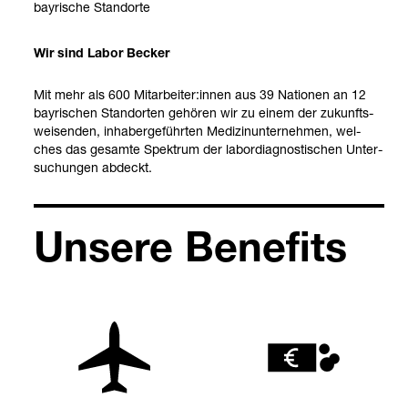
bay­ri­sche Stand­orte
bay­
Wir sind Labor Becker
Mit mehr als 600 Mit­ar­bei­ter:innen aus 39 Natio­nen an 12
bay­ri­schen Stand­or­ten gehö­ren wir zu einem der zukunfts­
wei­sen­den, inha­ber­ge­führ­ten Medi­zin­un­ter­neh­men, wel­
ches das gesamte Spek­trum der labor­dia­gnos­ti­schen Unter­
su­chun­gen abdeckt.
Unsere Bene­fits