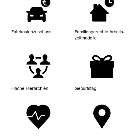
Fahr­kos­ten­zu­schuss
Fami­li­en­ge­rechte Arbeits­
zeit­mo­delle
Fla­che Hier­ar­chien
Geburts­tag