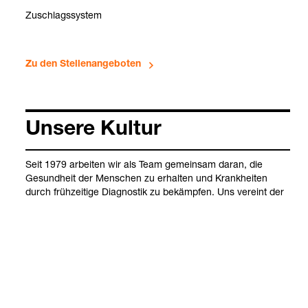
Zuschlags­sys­tem
Zu den Stel­len­an­ge­bo­ten
Unsere Kul­tur
Seit 1979 arbei­ten wir als Team gemein­sam daran, die
Ihre Ein­stiegs­
Rund um Ihre
Aktu­elle Stel­len­
Gesund­heit der Men­schen zu erhal­ten und Krank­hei­ten
mög­lich­kei­ten
Bewer­bung
an­ge­bote
durch früh­zei­tige Dia­gnos­tik zu bekämp­fen. Uns ver­eint der
Grund­satz: Hin­ter jeder Probe steht ein Mensch, der qua­li­ta­
tiv hoch­wer­tige und wer­te­ori­en­tierte Labor­me­di­zin ver­dient.
Als Dienst­leis­ter für nie­der­ge­las­sene Ärzt:innen, Kli­ni­ken und
uni­ver­si­täre Ein­rich­tun­gen agie­ren wir als ein erfolg­rei­cher
Part­ner, für den Ver­läss­lich­keit, Prä­zi­sion und Geschwin­dig­
keit an obers­ter Stelle ste­hen.
Was uns aus­zeich­net, ist Viel­falt und Ver­ant­wor­tung. Der