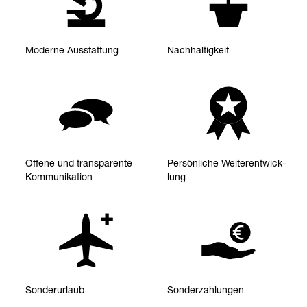
Moderne Aus­stat­tung
Nach­hal­tig­keit
Offene und trans­pa­rente
Per­sön­li­che Wei­ter­ent­wick­
Kom­mu­ni­ka­tion
lung
Son­der­ur­laub
Son­der­zah­lun­gen