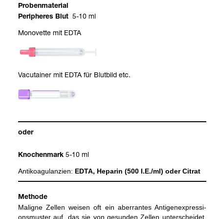
Pro­ben­ma­te­rial
5-10 ml
Peri­phe­res Blut
Mono­vette mit EDTA
Vacu­tai­ner mit EDTA für Blut­bild etc.
oder
5-10 ml
Kno­chen­mark
Anti­ko­agu­lan­zien:
EDTA, Hepa­rin (500 I.E./ml) oder Citrat
Methode
Mali­gne Zel­len wei­sen oft ein aberran­tes Anti­gen­ex­pres­si­
ons­mus­ter auf, das sie von gesun­den Zel­len unter­schei­det.