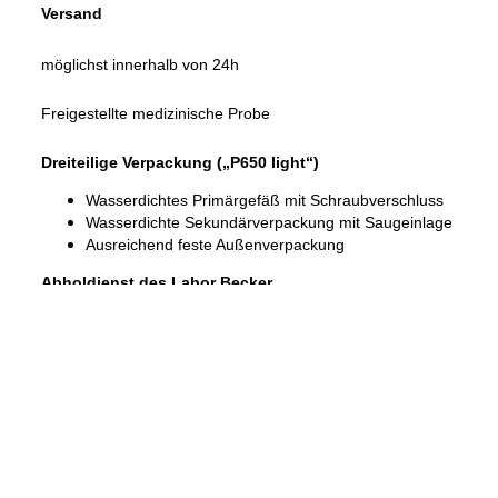
Ver­sand
mög­lichst inner­halb von 24h
Frei­ge­stellte medi­zi­ni­sche Probe
Drei­tei­lige Ver­pa­ckung („P650 light“)
Was­ser­dich­tes Pri­mär­ge­fäß mit Schraub­ver­schluss
Was­ser­dichte Sekun­där­ver­pa­ckung mit Saug­ein­lage
Aus­rei­chend feste Außen­ver­pa­ckung
Abhol­dienst des Labor Becker
Bitte Labor Becker-​Ver­sandtüte mit den roten Auf­kle­
bern “Spe­zi­elle Häma­to­lo­gie” ver­wen­den.
Bitte beach­ten Sie: Die Labor Becker-​Ver­sandtü­
ten sind nicht für den Post­ver­sand zuge­las­sen
Post/Kurier­dienste
Bitte Ver­sand­kar­ton mit dem Auf­druck “
Bio­lo­gi­scher
Stoff, Kate­go­rie B
” und den ange­brach­ten roten Auf­