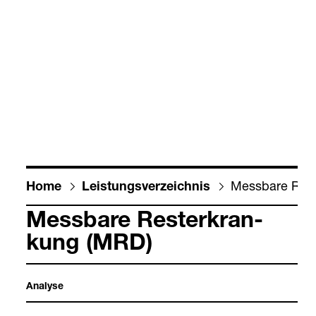
Mess­bare Rest
Home
Leis­tungs­ver­zeich­nis
Mess­bare Rester­kran­
kung (MRD)
Ana­lyse