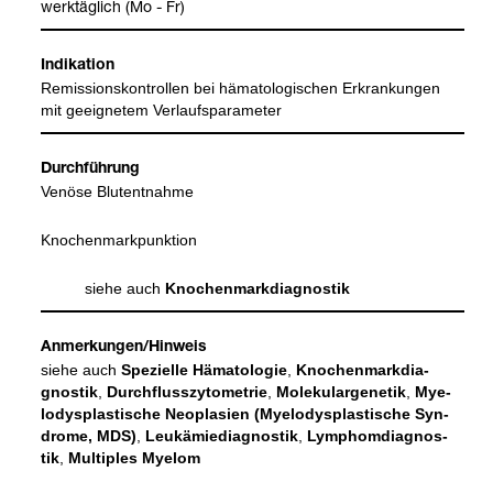
werk­täg­lich (Mo - Fr)
Indi­ka­tion
Remis­si­ons­kon­trol­len bei häma­to­lo­gi­schen Erkran­kun­gen
mit geeig­ne­tem Ver­lauf­s­pa­ra­me­ter
Durch­füh­rung
Venöse Blut­ent­nahme
Kno­chen­mark­punk­tion
siehe auch
Kno­chen­mark­dia­gnos­tik
Anmer­kun­gen/Hin­weis
siehe auch
Spe­zi­elle Häma­to­lo­gie
,
Kno­chen­mark­dia­
gnos­tik
,
Durch­fluss­zy­to­me­trie
,
Mole­ku­lar­ge­ne­tik
,
Mye­
lo­dys­plas­ti­sche Neo­pla­sien (Mye­lo­dys­plas­ti­sche Syn­
drome, MDS)
,
Leuk­ämie­dia­gnos­tik
,
Lym­phom­dia­gnos­
tik
,
Mul­ti­ples Mye­lom