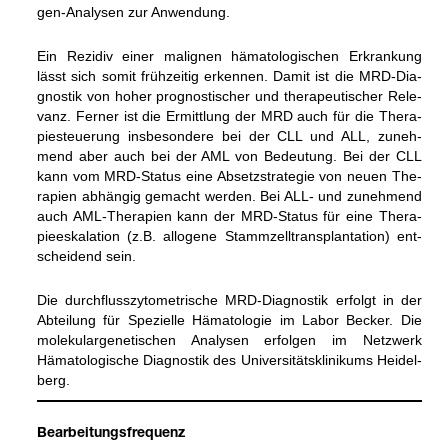
gen-​Ana­ly­sen zur Anwen­dung.
Ein Rezi­div einer mali­gnen häma­to­lo­gi­schen Erkran­kung
lässt sich somit früh­zei­tig erken­nen. Damit ist die MRD-​Dia­
gnos­tik von hoher pro­gnos­ti­scher und the­ra­peu­ti­scher Rele­
vanz. Fer­ner ist die Ermitt­lung der MRD auch für die The­ra­
pie­steue­rung ins­be­son­dere bei der CLL und ALL, zuneh­
mend aber auch bei der AML von Bedeu­tung. Bei der CLL
kann vom MRD-​Sta­tus eine Absetz­stra­te­gie von neuen The­
ra­pien abhän­gig gemacht wer­den. Bei ALL-​ und zuneh­mend
auch AML-​The­ra­pien kann der MRD-​Sta­tus für eine The­ra­
pie­es­ka­la­tion (z.B. allo­gene Stamm­zell­trans­plan­ta­tion) ent­
schei­dend sein.
Die durch­fluss­zy­to­me­tri­sche MRD-​Dia­gnos­tik erfolgt in der
Abtei­lung für Spe­zi­elle Häma­to­lo­gie im Labor Becker. Die
mole­ku­lar­ge­ne­ti­schen Ana­ly­sen erfol­gen im Netz­werk
Häma­to­lo­gi­sche Dia­gnos­tik des Uni­ver­si­täts­kli­ni­kums Hei­del­
berg.
Bear­bei­tungs­fre­quenz