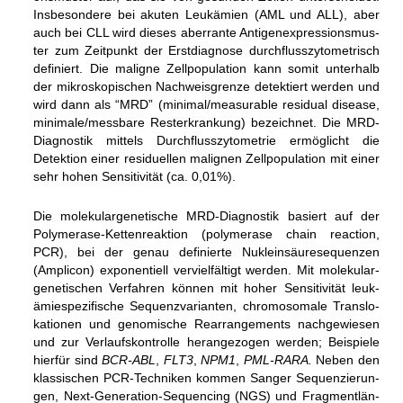
Ins­be­son­dere bei aku­ten Leuk­ämien (AML und ALL), aber
auch bei CLL wird die­ses aberrante Anti­gen­ex­pres­si­ons­mus­
ter zum Zeit­punkt der Erst­dia­gnose durch­fluss­zy­to­me­trisch
defi­niert. Die mali­gne Zell­po­pu­la­tion kann somit unter­halb
der mikro­sko­pi­schen Nach­weis­grenze detek­tiert wer­den und
wird dann als “MRD” (mini­mal/mea­sura­ble resi­dual disease,
mini­male/mess­bare Rester­kran­kung) bezeich­net. Die MRD-​
Dia­gnos­tik mit­tels Durch­fluss­zy­to­me­trie ermög­licht die
Detek­tion einer resi­du­el­len mali­gnen Zell­po­pu­la­tion mit einer
sehr hohen Sen­si­ti­vi­tät (ca. 0,01%).
Die mole­ku­lar­ge­ne­ti­sche MRD-​Dia­gnos­tik basiert auf der
Poly­me­rase-​Ket­ten­re­ak­tion (poly­me­rase chain reac­tion,
PCR), bei der genau defi­nierte Nukle­in­säu­re­se­quen­zen
(Ampli­con) expo­nen­ti­ell ver­viel­fäl­tigt wer­den. Mit mole­ku­lar­
ge­ne­ti­schen Ver­fah­ren kön­nen mit hoher Sen­si­ti­vi­tät leuk­
ämie­spe­zi­fi­sche Sequenz­va­ri­an­ten, chro­mo­so­male Trans­lo­
ka­tio­nen und geno­mi­sche Rear­ran­ge­ments nach­ge­wie­sen
und zur Ver­laufs­kon­trolle her­an­ge­zo­gen wer­den; Bei­spiele
hier­für sind
BCR-​ABL
,
FLT3
,
NPM1
,
PML-​RARA.
Neben den
klas­si­schen PCR-​Tech­ni­ken kom­men San­ger Sequen­zie­run­
gen, Next-​Gene­ra­tion-​Sequen­cing (NGS) und Frag­ment­län­