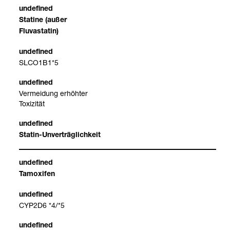
Sta­tine (außer
Fluva­s­ta­tin)
SLCO1B1*5
Ver­mei­dung erhöh­ter
Toxi­zi­tät
Sta­tin-​Unver­träg­lich­keit
Tamoxi­fen
CYP2D6 *4/*5