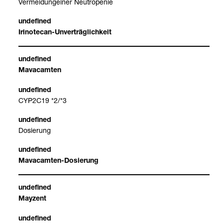
Ver­mei­dung­ei­ner Neu­tro­pe­nie
Iri­no­tecan-​Unver­träg­lich­keit
Mava­cam­ten
CYP2C19 *2/*3
Dosie­rung
Mava­cam­ten-​Dosie­rung
May­zent