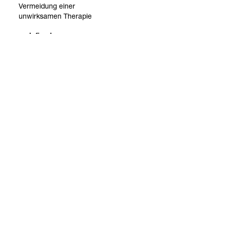
Ver­mei­dung einer
unwirk­sa­men The­ra­pie
Tamoxi­fen-​Wirk­sam­keit
6-​Thio­pu­rin-​
Ana­loga
TPMT *2/*3
Ver­mei­dung einer
Pan­zy­to­pe­nie
Thio­pu­rin-​Unver­träg­lich­keit