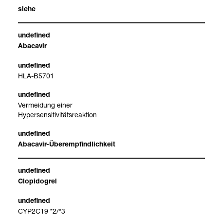
siehe
Aba­ca­vir
HLA-​B5701
Ver­mei­dung einer
Hyper­sen­si­ti­vi­täts­re­ak­tion
Aba­ca­vir-​Über­emp­find­lich­keit
Clo­pi­do­grel
CYP2C19 *2/*3