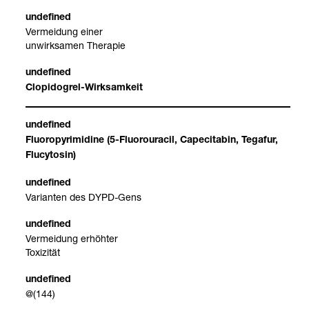
Ver­mei­dung einer
unwirk­sa­men The­ra­pie
Clo­pi­do­grel-​Wirk­sam­keit
Fluoro­py­ri­mi­dine (5-​Fluorou­ra­cil, Cape­ci­ta­bin, Tegafur,
Flucy­to­sin)
Vari­an­ten des DYPD-​Gens
Ver­mei­dung erhöh­ter
Toxi­zi­tät
@(144)