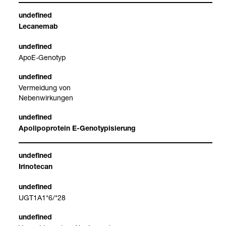
Leca­nemab
ApoE-​Geno­typ
Ver­mei­dung von
Neben­wir­kun­gen
Apo­li­po­pro­tein E-​Geno­ty­pi­sie­rung
Iri­no­tecan
UGT1A1*6/*28