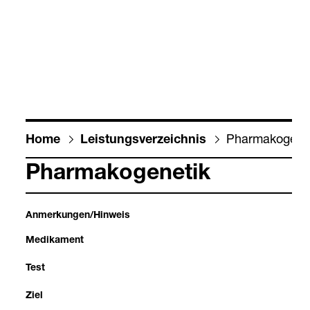
Phar­ma­ko­ge­ne­
Home
Leis­tungs­ver­zeich­nis
Phar­ma­ko­ge­ne­tik
Anmer­kun­gen/Hin­weis
Medi­ka­ment
Test
Ziel