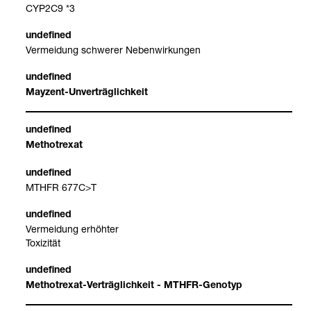
CYP2C9 *3
Ver­mei­dung schwe­rer Neben­wir­kun­gen
May­zent-​Unver­träg­lich­keit
Metho­tre­xat
MTHFR 677C>T
Ver­mei­dung erhöh­ter
Toxi­zi­tät
Metho­tre­xat-​Ver­träg­lich­keit - MTHFR-​Geno­typ