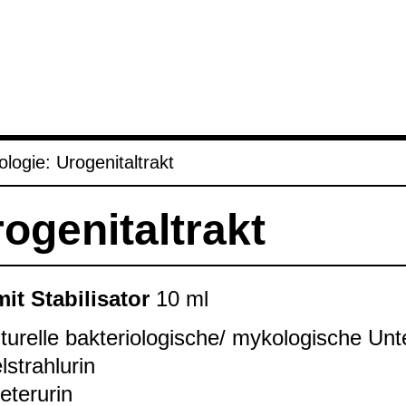
­lo­gie: Uro­ge­ni­tal­trakt
­ge­ni­tal­trakt
it Sta­bi­li­sa­tor
10 ml
­tu­relle bak­te­rio­lo­gi­sche/ myko­lo­gi­sche Un
el­strahlu­rin
­ter­urin