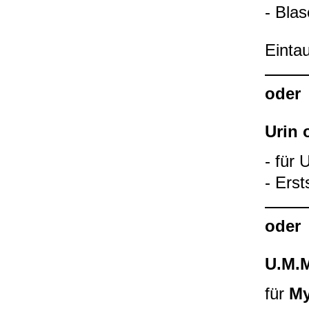
- Bla­s
Ein­ta
oder
Urin o
- für U
- Erst
oder
U.M.M
für
My