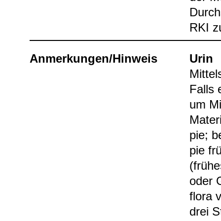
Durch­
RKI z
Anmer­kun­gen/Hin­weis
Urin
Mit­tel
Falls 
um Mit
Mate­r
pie; b
pie fr
(frü­h
oder G
flora 
drei S