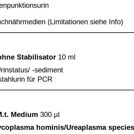
en­punk­ti­ons­u­rin
uch­nähr­me­dien (Limi­ta­tio­nen siehe Info)
hne Sta­bi­li­sa­tor
10 ml
rin­sta­tus/ -​sedi­ment
­stahlu­rin für PCR
.t. Medium
300 µl
co­plasma homi­nis/Urea­plasma spe­cies 