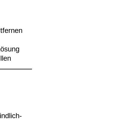
­fer­nen
​Lösung
­len
nd­lich­