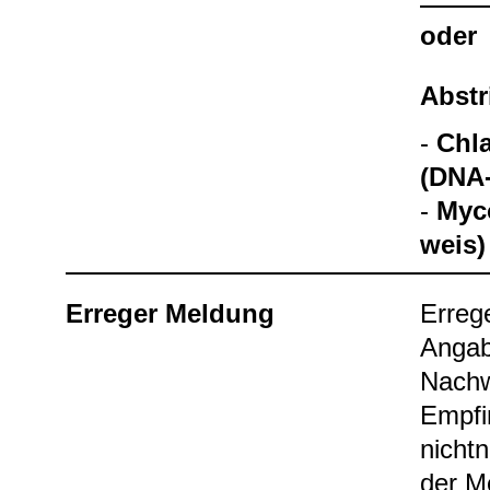
oder
Abst­r
-
Chla
(DNA-
-
Myco
weis)
Erre­ger Mel­dung
Erre­g
Anga­b
Nach­
Emp­fi
nicht­
der Me