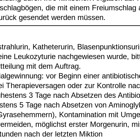
schlag­bö­gen, die mit einem Frei­um­schlag
urück gesen­det wer­den müs­sen.
­strahlu­rin, Kathe­ter­urin, Bla­sen­punk­ti­ons­u­r
eine Leu­ko­zy­tu­rie nach­ge­wie­sen wurde, bit
­tei­lung mit dem Auf­trag.
i­al­ge­win­nung: vor Beginn einer anti­bio­ti­sc
ei The­ra­pie­ver­sa­gen oder zur Kon­trolle na
ü­hes­tens 3 Tage nach Abset­zen des Anti­bio
es­tens 5 Tage nach Abset­zen von Ami­no­gly­k
yra­se­hem­mern), Kon­ta­mi­na­tion mit Umg
ver­mei­den, mög­lichst ers­ter Mor­gen­urin, mi
tun­den nach der letz­ten Mik­tion