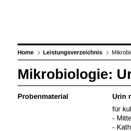
Home
Leis­tungs­ver­zeich­nis
Mikro­bio
Mikro­bio­lo­gie: Uro
Pro­ben­ma­te­rial
Urin m
für kul
- Mit­t
- Kathe