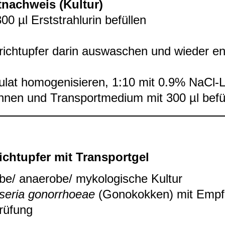
­nach­weis (Kul­tur)
300 µl Erst­strahlu­rin befül­len
­rich­tup­fer darin aus­wa­schen und wie­der ent
ku­lat homo­ge­ni­sie­ren, 1:10 mit 0.9% NaCl-
n­nen und Trans­port­me­dium mit 300 µl befül
ich­tup­fer mit Trans­port­gel
be/ anae­robe/ myko­lo­gi­sche Kul­tur
­se­ria gonor­rhoeae
(Gono­kok­ken) mit Emp­fi
prü­fung