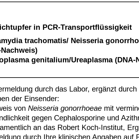
ich­tup­fer in PCR-​Trans­port­flüs­sig­keit
­my­dia tracho­ma­tis/ Neis­se­ria gonor­rh
​Nach­weis)
­plasma geni­ta­lium/Urea­plasma (DNA-​
er­mel­dung durch das Labor, ergänzt durch k
en der Ein­sen­der:
weis von
Neis­se­ria gonor­rhoeae
mit ver­min­
nd­lich­keit gegen Cepha­los­po­rine und Azi­th
na­ment­lich an das Robert Koch-​Insti­tut, Er
l­dung durch Ihre kli­ni­schen Anga­ben auf R