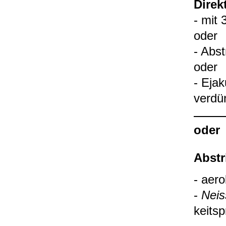
Direkt
- mit 
oder
- Abst
oder
- Eja­
ver­dü
oder
Abst­r
- aero
-
Neis
keits­