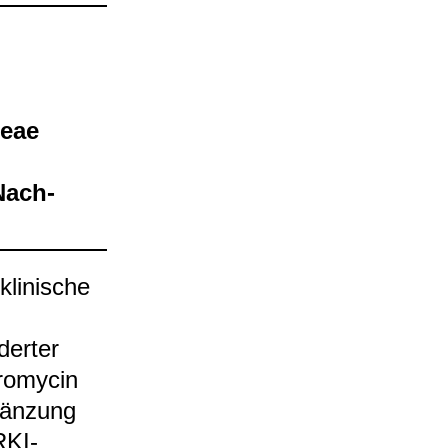
oeae
Nach­
li­ni­sche
der­ter
ro­my­cin
gän­zung
KI-​