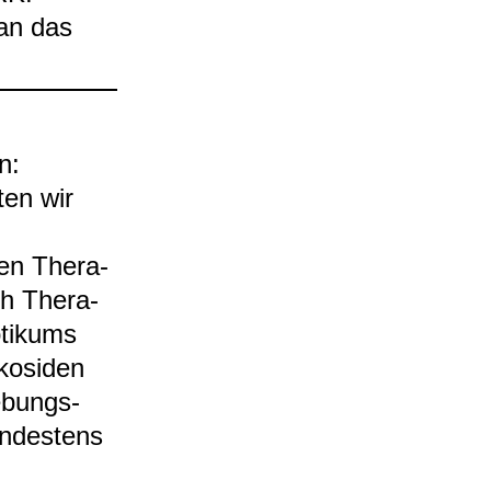
 an das
in:
­ten wir
hen The­ra­
ch The­ra­
­ti­kums
o­si­den
e­bungs­
n­des­tens