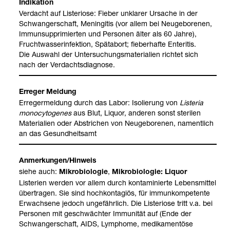
Indi­ka­tion
Ver­dacht auf Lis­te­riose: Fie­ber unkla­rer Ursa­che in der
Schwan­ger­schaft, Menin­gi­tis (vor allem bei Neu­ge­bo­re­nen,
Immun­sup­pri­mier­ten und Per­so­nen älter als 60 Jahre),
Frucht­was­ser­in­fek­tion, Spät­ab­ort; fie­ber­hafte Enteri­tis.
Die Aus­wahl der Unter­su­chungs­ma­te­ria­lien rich­tet sich
nach der Ver­dachts­dia­gnose.
Erre­ger Mel­dung
Erre­ger­mel­dung durch das Labor: Iso­lie­rung von
Lis­te­ria
mono­cy­to­ge­nes
aus Blut, Liquor, ande­ren sonst ste­ri­len
Mate­ria­lien oder Abstri­chen von Neu­ge­bo­re­nen, nament­lich
an das Gesund­heits­amt
Anmer­kun­gen/Hin­weis
siehe auch:
,
Mikro­bio­lo­gie
Mikro­bio­lo­gie: Liquor
Lis­te­rien wer­den vor allem durch kon­ta­mi­nierte Lebens­mit­tel
über­tra­gen. Sie sind hoch­kon­ta­giös, für immun­kom­pe­tente
Erwach­sene jedoch unge­fähr­lich. Die Lis­te­riose tritt v.a. bei
Per­so­nen mit geschwäch­ter Immu­ni­tät auf (Ende der
Schwan­ger­schaft, AIDS, Lym­phome, medi­ka­men­töse