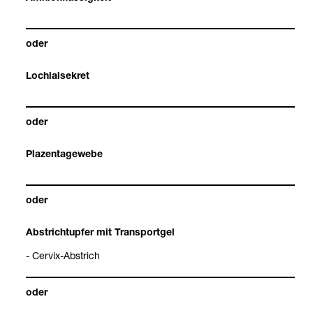
oder
Lochi­al­se­kret
oder
Pla­zen­ta­ge­webe
oder
Abst­rich­tup­fer mit Trans­port­gel
- Cer­vix-​Abstrich
oder