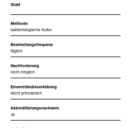
Stuhl
Methode
bak­te­rio­lo­gi­sche Kul­tur
Bear­bei­tungs­fre­quenz
täg­lich
Nach­for­de­rung
nicht mög­lich
Ein­ver­ständ­nis­er­klä­rung
Nicht erfor­der­lich
Akkre­di­tie­rungs­nach­weis
Ja