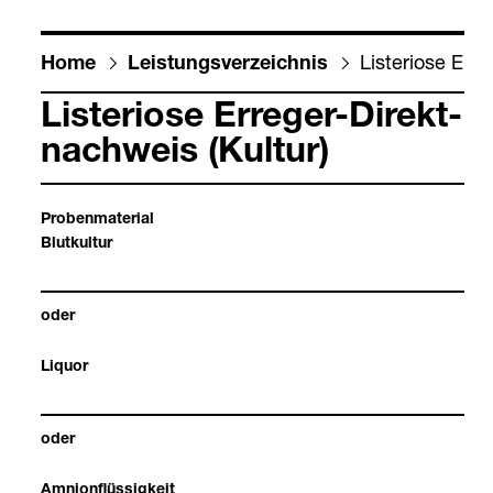
Lis­te­riose Erre
Home
Leis­tungs­ver­zeich­nis
Lis­te­riose Erre­ger-​Direkt­
nach­weis (Kul­tur)
Pro­ben­ma­te­rial
Blut­kul­tur
oder
Liquor
oder
Amnion­flüs­sig­keit