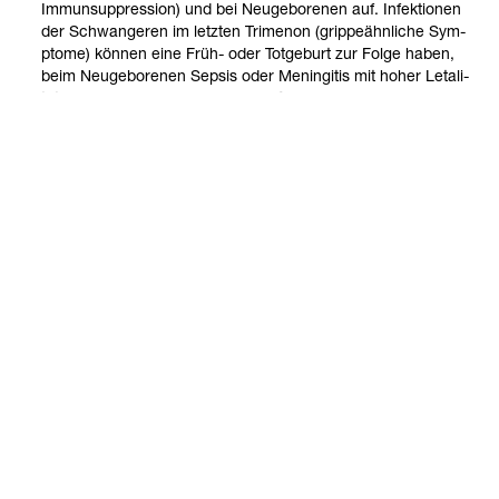
Immun­sup­pres­sion) und bei Neu­ge­bo­re­nen auf. Infek­tio­nen
der Schwan­ge­ren im letz­ten Tri­me­non (grip­pe­ähn­li­che Sym­
ptome) kön­nen eine Früh-​ oder Tot­ge­burt zur Folge haben,
beim Neu­ge­bo­re­nen Sep­sis oder Menin­gi­tis mit hoher Leta­li­
tät. (siehe auch
.
Schwan­ger­schaft
Stand: 27.04.2026
Kontakt
Social Media
Impressum