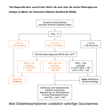
*Die Dia­gnos­tik kann sowohl über HbA1c als auch über die venöse Plas­ma­glu­cose
erfol­gen (Leit­li­nien der Deut­schen Dia­be­tes Gesell­schaft (DDG)):
#bei Dia­be­tes­sym­pto­men zusätz­lich sofor­tige Glu­co­se­mes­