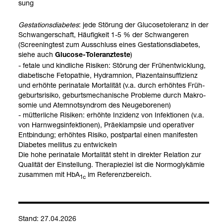
sung
Gesta­ti­ons­dia­be­tes
: jede Stö­rung der Glu­co­se­to­le­ranz in der
Schwan­ger­schaft, Häu­fig­keit 1-5 % der Schwan­ge­ren
(Scree­n­ing­test zum Aus­schluss eines Gesta­ti­ons­dia­be­tes,
siehe auch
)
Glu­cose-​Tole­ranz­teste
- fetale und kind­li­che Risi­ken: Stö­rung der Früh­ent­wick­lung,
dia­be­ti­sche Fetopa­thie, Hydr­am­nion, Pla­zen­tain­suf­fi­zi­enz
und erhöhte peri­na­tale Mor­ta­li­tät (v.a. durch erhöh­tes Früh­
ge­burts­ri­siko, geburts­me­cha­ni­sche Pro­bleme durch Makro­
so­mie und Atem­not­syn­drom des Neu­ge­bo­re­nen)
- müt­ter­li­che Risi­ken: erhöhte Inzi­denz von Infek­tio­nen (v.a.
von Harn­wegs­in­fek­tio­nen), Prä­ek­lamp­sie und ope­ra­ti­ver
Ent­bin­dung; erhöh­tes Risiko, post­par­tal einen mani­fes­ten
Dia­be­tes mel­li­tus zu ent­wi­ckeln
Die hohe peri­na­tale Mor­ta­li­tät steht in direk­ter Rela­tion zur
Qua­li­tät der Ein­stel­lung. The­ra­pie­ziel ist die Nor­mo­glyk­ämie
zusam­men mit HbA
im Refe­renz­be­reich.
1c
Stand: 27.04.2026