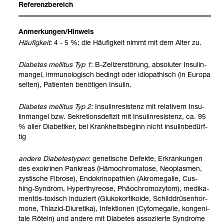
Refe­renz­be­reich
Anmer­kun­gen/Hin­weis
Häu­fig­keit:
4 - 5 %; die Häu­fig­keit nimmt mit dem Alter zu.
Dia­be­tes mel­li­tus Typ 1
: B-​Zell­zer­stö­rung, abso­lu­ter Insu­lin­
man­gel, immu­no­lo­gisch bedingt oder idio­pa­thisch (in Europa
sel­ten), Pati­en­ten benö­ti­gen Insu­lin.
Dia­be­tes mel­li­tus Typ 2:
Insu­lin­re­sis­tenz mit rela­ti­vem Insu­
lin­man­gel bzw. Sekre­ti­ons­de­fi­zit mit Insu­lin­re­sis­tenz, ca. 95
% aller Dia­be­ti­ker, bei Krank­heits­be­ginn nicht insu­lin­be­dürf­
tig
andere Dia­be­tes­ty­pen
: gene­ti­sche Defekte, Erkran­kun­gen
des exo­kri­nen Pan­kreas (Hämochro­ma­tose, Neo­plas­men,
zys­ti­sche Fibrose), Endo­kri­no­pa­thien (Akro­me­ga­lie, Cus­
hing-​Syn­drom, Hyper­thy­reose, Phäo­ch­ro­mo­zy­tom), medi­ka­
men­tös-​toxisch indu­ziert (Glu­ko­kor­ti­ko­ide, Schild­drü­sen­hor­
mone, Thia­zid-​Diure­tika), Infek­tio­nen (Cyto­me­ga­lie, kon­ge­ni­
tale Röteln) und andere mit Dia­be­tes asso­zi­ierte Syn­drome