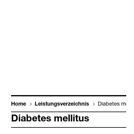
Dia­be­tes mel­li­
Home
Leis­tungs­ver­zeich­nis
Dia­be­tes mel­li­tus