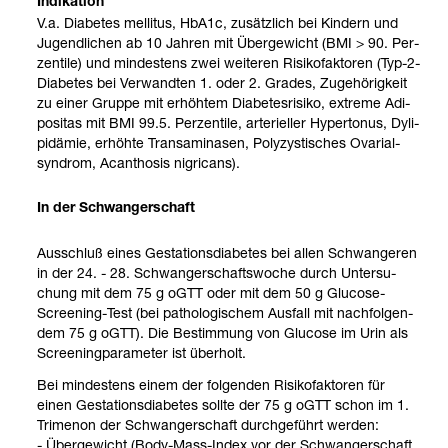
Indi­ka­tion
V.a. Dia­be­tes mel­li­tus, HbA1c, zusätz­lich bei Kin­dern und
Jugend­li­chen ab 10 Jah­ren mit Über­ge­wicht (BMI > 90. Per­
zen­tile) und min­des­tens zwei wei­te­ren Risi­ko­fak­to­ren (Typ-​2-​
Dia­be­tes bei Ver­wand­ten 1. oder 2. Gra­des, Zuge­hö­rig­keit
zu einer Gruppe mit erhöh­tem Dia­be­tes­ri­siko, extreme Adi­
po­si­tas mit BMI 99.5. Per­zen­tile, arte­ri­el­ler Hyper­to­nus, Dyli­
pi­dä­mie, erhöhte Transami­na­sen, Poly­zys­ti­sches Ova­ri­al­
syn­drom, Acan­tho­sis nigri­cans).
In der Schwan­ger­schaft
Aus­schluß eines Gesta­ti­ons­dia­be­tes bei allen Schwan­ge­ren
in der 24. - 28. Schwan­ger­schafts­wo­che durch Unter­su­
chung mit dem 75 g oGTT oder mit dem 50 g Glu­cose-​
Scree­ning-​Test (bei patho­lo­gi­schem Aus­fall mit nach­fol­gen­
dem 75 g oGTT). Die Bestim­mung von Glu­cose im Urin als
Scree­ning­pa­ra­me­ter ist über­holt.
Bei min­des­tens einem der fol­gen­den Risi­ko­fak­to­ren für
einen Gesta­ti­ons­dia­be­tes sollte der 75 g oGTT schon im 1.
Tri­me­non der Schwan­ger­schaft durch­ge­führt wer­den:
- Über­ge­wicht (Body-​Mass-​Index vor der Schwan­ger­schaft