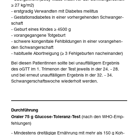
≥ 27 kg/m2)
- erst­gra­dig Ver­wand­ten mit Dia­be­tes mel­li­tus
- Gesta­ti­ons­dia­be­tes in einer vor­her­ge­hen­den Schwan­ger­
schaft
- Geburt eines Kin­des ≥ 4500 g
- vor­an­ge­gan­gene Tot­ge­burt
- schwere kon­ge­ni­tale Fehl­bil­dun­gen in einer vor­an­ge­hen­
den Schwan­ger­schaft
- habi­tu­elle Abort­nei­gung (≥ 3 Fehl­ge­bur­ten nach­ein­an­der)
Bei die­sen Pati­en­tin­nen sollte bei unauf­fäl­li­gem Ergeb­nis
des oGTT im 1. Tri­me­non der Test jeweils in der 24. - 28.
und bei erneut unauf­fäl­li­gem Ergeb­nis in der 32. - 34.
Schwan­ger­schafts­wo­che wie­der­holt wer­den.
Durch­füh­rung
(nach den WHO-​Emp­
Ora­ler 75 g Glu­cose-​Tole­ranz-​Test
feh­lun­gen)
- Min­des­tens drei­tä­gige Ernäh­rung mit mehr als 150 g Koh­