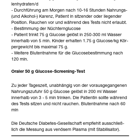
len­hy­dra­ten/d
- Durch­füh­rung am Mor­gen nach 10-16 Stun­den Nah­rungs-​
(und Alko­hol-​) Karenz, Pati­ent in sit­zen­der oder lie­gen­der
Posi­tion. Rau­chen vor und wäh­rend des Tests nicht erlaubt.
- Bestim­mung der Nüch­tern­g­lu­cose
- Pati­ent trinkt 75 g Glu­cose gelöst in 250-300 ml Was­ser
inner­halb von 5 min. Kin­der erhal­ten 1.75 g Glu­cose/kg Kör­
per­ge­wicht bis maxi­mal 75 g.
- Wei­tere Blut­ent­nahme für die Glu­co­se­be­stim­mung nach
120 min.
Ora­ler 50 g Glu­cose-​Scree­ning-​Test
Zu jeder Tages­zeit, unab­hän­gig von der vor­aus­ge­gan­ge­nen
Nah­rungs­zu­fuhr 50 g Glu­cose gelöst in 200 ml Was­ser
inner­halb von 3 - 5 min trin­ken. Die Pati­en­tin sollte wäh­rend
des Tests sit­zen und nicht rau­chen. Blut­ent­nahme nach 60
min
Die Deut­sche Dia­be­tes-​Gesell­schaft emp­fiehlt aus­schließ­
lich die Mes­sung aus venö­sem Plasma (mit Sta­bi­li­sa­tor).