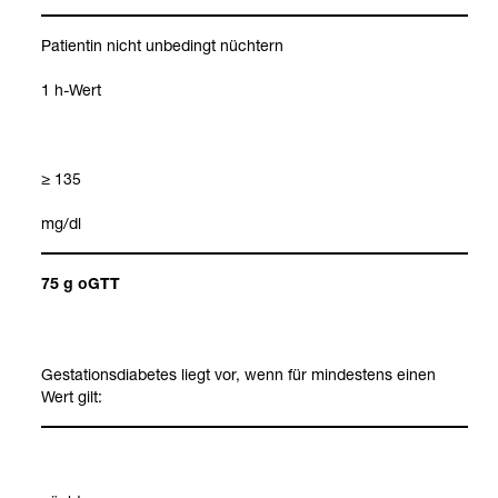
Pati­en­tin nicht unbe­dingt nüch­tern
1 h-​Wert
≥ 135
mg/dl
75 g oGTT
Gesta­ti­ons­dia­be­tes liegt vor, wenn für min­des­tens einen
Wert gilt:
HOMA-​Index