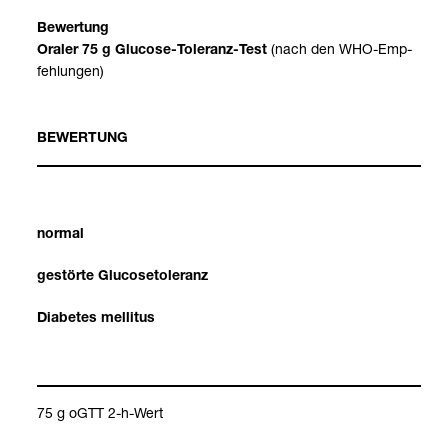
Bewer­tung
(nach den WHO-​Emp­
Ora­ler 75 g Glu­cose-​Tole­ranz-​Test
feh­lun­gen)
BEWER­TUNG
nor­mal
gestörte Glu­co­se­to­le­ranz
Dia­be­tes mel­li­tus
75 g oGTT 2-​h-​Wert