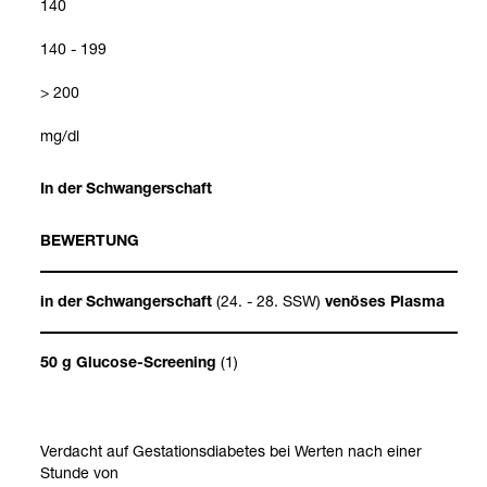
140
140 - 199
> 200
mg/dl
In der Schwan­ger­schaft
BEWER­TUNG
(24. - 28. SSW)
in der Schwan­ger­schaft
venö­ses Plasma
(1)
50 g Glu­cose-​Scree­ning
Ver­dacht auf Gesta­ti­ons­dia­be­tes bei Wer­ten nach einer
Stunde von