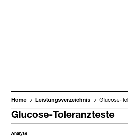
Glu­cose-​Tole­r
Home
Leis­tungs­ver­zeich­nis
Glu­cose-​Tole­ranz­teste
Ana­lyse