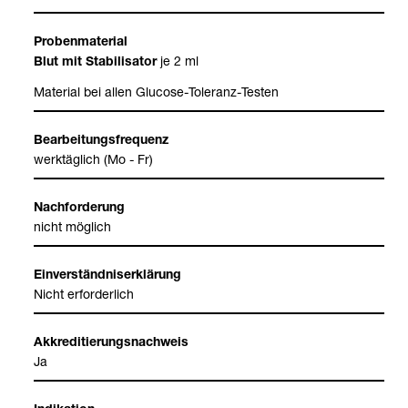
Pro­ben­ma­te­rial
je 2 ml
Blut mit Sta­bi­li­sa­tor
Mate­rial bei allen Glu­cose-​Tole­ranz-​Tes­ten
Bear­bei­tungs­fre­quenz
werk­täg­lich (Mo - Fr)
Nach­for­de­rung
nicht mög­lich
Ein­ver­ständ­nis­er­klä­rung
Nicht erfor­der­lich
Akkre­di­tie­rungs­nach­weis
Ja