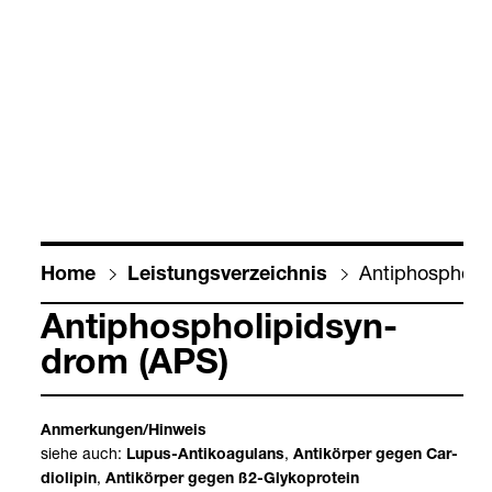
Anti­phos­pho­li
Home
Leis­tungs­ver­zeich­nis
Anti­phos­pho­li­pid­syn­
drom (APS)
Anmer­kun­gen/Hin­weis
siehe auch:
,
Lupus-​Anti­ko­agulans
Anti­kör­per gegen Car­
,
dio­li­pin
Anti­kör­per gegen ß2-​Gly­ko­pro­tein