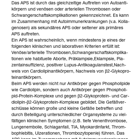
Das APS ist durch das gleich­zei­tige Auf­tre­ten von Auto­an­ti­
kör­pern und venö­sen oder arte­ri­el­len Throm­bo­sen oder
Schwan­ger­schafts­kom­pli­ka­tio­nen gekenn­zeich­net. Es kann
im Zusam­men­hang mit Auto­im­mun­erkran­kun­gen (v.a. Kol­la­
ge­no­sen) als sekun­dä­res APS oder sel­te­ner als pri­mä­res
APS auf­tre­ten.
Ein APS ist wahr­schein­lich, wenn min­des­tens je eines der
fol­gen­den kli­ni­schen und labo­ra­ti­ven Kri­te­rien erfüllt ist:
Venöse/arte­ri­elle Throm­bo­sen,Schwan­ger­schafts­kom­pli­ka­
tio­nen wie habi­tu­elle Aborte, Prä­k­lamp­sie,Eklamp­sie, Pla­
zen­tain­suf­fi­zi­enz, posi­ti­ver Lupus-​Anti­ko­agulans­test,Nach­
weis von Car­dio­li­pinan­ti­kör­pern, Nach­weis von β2-​Gly­ko­pro­
te­in­an­ti­kör­pern.
Beim APS wer­den nicht nur Anti­kör­per gegen Phos­pho­li­pide
wie Car­dio­li­pin, son­dern auch Anti­kör­per gegen Phos­pho­li­
pid-​Pro­tein-​Kom­plexe und gegen β2-​Gly­ko­pro­tein-​ und Car­
dio­li­pin-​β2-​Gly­ko­pro­tein-​Kom­plexe gebil­det. Die Gefäß­ver­
schlüsse kön­nen große und kleine Gefäße betref­fen und
durch Betei­li­gung unter­schied­li­cher Organ­sys­teme zu viel­
fäl­ti­gen kli­ni­schen Sym­pto­men (z.B. tiefe Venen­throm­bose,
Lun­gen­em­bo­lie, Schlag­an­fall, TIA, Myo­kard­in­farkt, Throm­
bo­phle­bi­tis, Ulze­ra­tio­nen, Throm­bo­zy­to­pe­nie) füh­ren. Das