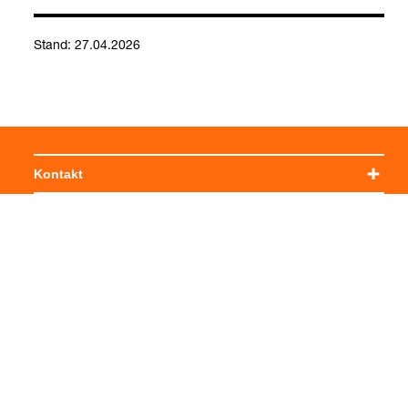
Stand: 27.04.2026
Kontakt
Social Media
Impressum
Allgemeine Einkaufsbedingungen
Datenschutzerklärung
Cookie-Einstellungen verwalten