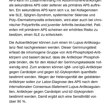
APS kann im Zusam­men­hang mit Auto­im­mun­erkran­kun­gen
als sekun­dä­res APS oder sel­te­ner als pri­mä­res APS auf­tre­
ten. Ein sekun­dä­res APS kann sich v.a. bei Kol­la­ge­no­sen
wie SLE, Sjö­gren-​Syn­drom, sys­te­mi­scher Skle­rose und
Poly-​/Der­m­ato­myo­si­tis ent­wi­ckeln, wird aber auch bei chro­
ni­scher Poly­ar­thri­tis und juve­ni­ler Arthri­tis beob­ach­tet. Pati­
en­ten mit pri­mä­rem APS schei­nen ein erhöh­tes Risiko zu
besit­zen, einen SLE zu ent­wi­ckeln.
Die Auto­an­ti­kör­per kön­nen zum einen im Lupus-​Anti­ko­agu­
lanz-​Test nach­ge­wie­sen wer­den. Die­ser Gerin­nungs­test
erfasst die inho­mo­gene Gruppe von Anti-​Phos­pho­li­pid-​Anti­
kör­pern und basiert dar­auf, dass die Anti­kör­per Phos­pho­li­
pide bin­den, die für den Ablauf der Gerin­nungs­kas­kade not­
wen­dig sind. Zum ande­ren kön­nen IgM-​ und IgG-​Anti­kör­per
gegen Car­dio­li­pin und gegen b2-​Gly­ko­pro­tein quan­ti­ta­tiv
bestimmt wer­den. Wegen der Hete­ro­ge­ni­tät der gebil­de­ten
Anti­kör­per sol­len zur Labor-​Dia­gnose des APS nach dem
inter­na­tio­na­len Con­sen­sus-​State­ment Lupus-​Anti­ko­agu­lan­
tien, Anti­kör­per gegen Car­dio­li­pin und b2-​Gly­ko­pro­tein
bestimmt wer­den. Damit ergibt sich eine Sen­si­ti­vi­tät von
über 90 %.