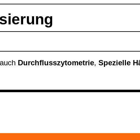
­sie­rung
 auch
Durch­fluss­zy­to­me­trie
,
Spe­zi­elle H