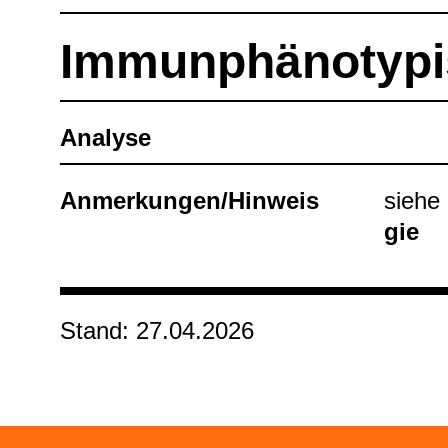
Immun­phä­no­ty­pi
Ana­lyse
Anmer­kun­gen/Hin­weis
siehe
gie
Stand: 27.04.2026