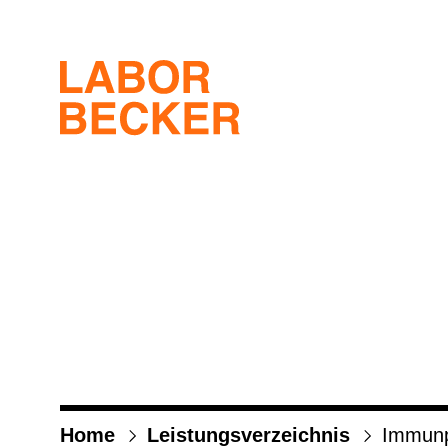
Home
Leis­tungs­ver­zeich­nis
Immun­ph