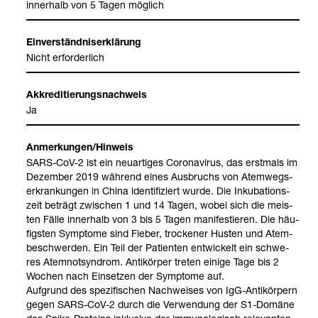
inner­halb von 5 Tagen mög­lich
Ein­ver­ständ­nis­er­klä­rung
Nicht erfor­der­lich
Akkre­di­tie­rungs­nach­weis
Ja
Anmer­kun­gen/Hin­weis
SARS-​CoV-​2 ist ein neu­ar­ti­ges Coro­na­vi­rus, das erst­mals im
Dezem­ber 2019 wäh­rend eines Aus­bruchs von Atem­wegs­
er­kran­kun­gen in China iden­ti­fi­ziert wurde. Die Inku­ba­ti­ons­
zeit beträgt zwi­schen 1 und 14 Tagen, wobei sich die meis­
ten Fälle inner­halb von 3 bis 5 Tagen mani­fes­tie­ren. Die häu­
figs­ten Sym­ptome sind Fie­ber, tro­cke­ner Hus­ten und Atem­
be­schwer­den. Ein Teil der Pati­en­ten ent­wi­ckelt ein schwe­
res Atem­not­syn­drom. Anti­kör­per tre­ten einige Tage bis 2
Wochen nach Ein­set­zen der Sym­ptome auf.
Auf­grund des spe­zi­fi­schen Nach­wei­ses von IgG-​Anti­kör­pern
gegen SARS-​CoV-​2 durch die Ver­wen­dung der S1-​Domäne