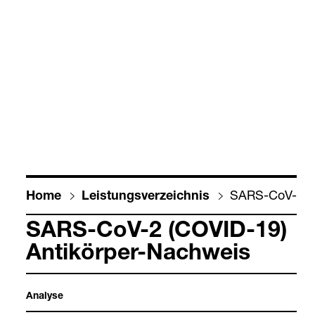
SARS-​CoV-​2 (C
Home
Leis­tungs­ver­zeich­nis
SARS-​CoV-​2 (COVID-​19)
Anti­kör­per-​Nach­weis
Ana­lyse