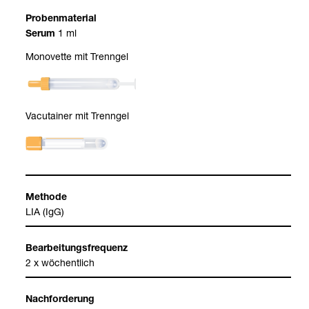
Pro­ben­ma­te­rial
1 ml
Serum
Mono­vette mit Trenn­gel
Vacu­tai­ner mit Trenn­gel
Methode
LIA (IgG)
Bear­bei­tungs­fre­quenz
2 x wöchent­lich
Nach­for­de­rung