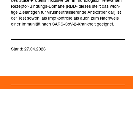
des Spike-​Pro­te­ins inklu­sive der immu­no­lo­gisch rele­van­ten
Rezep­tor-​Bin­dungs-​Domäne (RBD-​ die­ses stellt das wich­
tige Ziel­an­ti­gen für virus­neu­tra­li­sie­rende Anti­kör­per dar) ist
der Test
sowohl als Impf­kon­trolle als auch zum Nach­weis
einer Immu­ni­tät nach SARS-​CoV-​2-​Krank­heit geeig­net
.
Stand: 27.04.2026
SARS-​CoV-​2
neu­tra­li­sie­rende
SARS-​CoV-​2-​T-​
(COVID-​19) (RNA-​
SARS-​CoV-​2-​
Zell­im­mu­ni­tät
Nach­weis)
Anti­kör­per
Kontakt
Social Media
Impressum