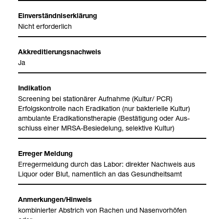
Ein­ver­ständ­nis­er­klä­rung
Nicht erfor­der­lich
Akkre­di­tie­rungs­nach­weis
Ja
Indi­ka­tion
Scree­ning bei sta­tio­nä­rer Auf­nahme (Kul­tur/ PCR)
Erfolgs­kon­trolle nach Era­di­ka­tion (nur bak­te­ri­elle Kul­tur)
ambu­lante Era­di­ka­ti­ons­the­ra­pie (Bestä­ti­gung oder Aus­
schluss einer MRSA-​Besie­de­lung, selek­tive Kul­tur)
Erre­ger Mel­dung
Erre­ger­mel­dung durch das Labor: direk­ter Nach­weis aus
Liquor oder Blut, nament­lich an das Gesund­heits­amt
Anmer­kun­gen/Hin­weis
kom­bi­nier­ter Abstrich von Rachen und Nasen­vor­hö­fen