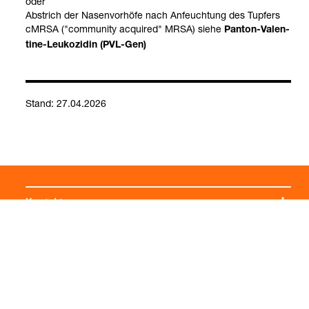
oder
Abstrich der Nasen­vor­höfe nach Anfeuch­tung des Tup­fers
cMRSA ("com­mu­nity acqui­red" MRSA) siehe
Pan­ton-​Valen­
tine-​Leu­ko­zi­din (PVL-​Gen)
Stand: 27.04.2026
Mikro­bio­lo­gie: Anti­bio­tika-​Resis­ten­zen
Kontakt
Social Media
Impressum
Allgemeine Einkaufsbedingungen