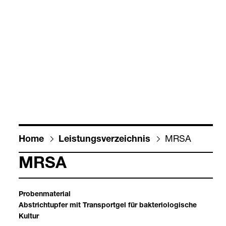
MRSA
Home
Leis­tungs­ver­zeich­nis
MRSA
Pro­ben­ma­te­rial
Abst­rich­tup­fer mit Trans­port­gel für bak­te­rio­lo­gi­sche
Kul­tur