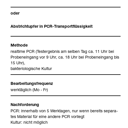
oder
Abst­rich­tup­fer in PCR-​Trans­port­flüs­sig­keit
Methode
real­time PCR (Test­ergeb­nis am sel­ben Tag ca. 11 Uhr bei
Pro­ben­ein­gang vor 9 Uhr, ca. 18 Uhr bei Pro­ben­ein­gang bis
15 Uhr),
bak­te­rio­lo­gi­sche Kul­tur
Bear­bei­tungs­fre­quenz
werk­täg­lich (Mo - Fr)
Nach­for­de­rung
PCR: inner­halb von 5 Werk­ta­gen, nur wenn bereits sepa­ra­
tes Mate­rial für eine andere PCR vor­liegt
Kul­tur: nicht mög­lich