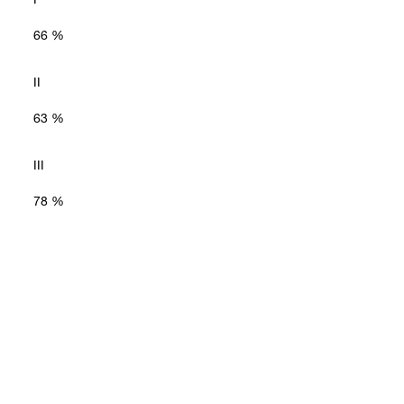
66 %
II
63 %
III
Katecho­l­amine
VMS (Vanil­lin­man­
HVS (Homo­va­nil­
del­säure)
lin­säure)
78 %
IV
90 %
IV S
98 %