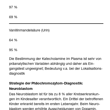
97 %
69 %
Vanil­lin­man­del­säure (Urin)
64 %
95 %
Die Bestim­mung der Katecho­l­amine im Plasma ist sehr von
prä­ana­ly­ti­schen Varia­blen abhän­gig und daher als Ein­
gangs­test unge­eig­net; Bedeu­tung v.a. bei der Loka­li­sa­ti­ons­
dia­gnos­tik
Stra­te­gie der Phäo­ch­ro­mo­zy­tom-​Dia­gnos­tik:
Neu­ro­blas­tom
Das Neu­ro­blas­tom ist für bis zu 8 % aller Krebs­er­kran­kun­
gen im Kin­des­al­ter ver­ant­wort­lich. Ein Drit­tel der betrof­fe­nen
Kin­der erkrankt bereits im ers­ten Lebens­jahr. Beim Neu­ro­
blas­tom wer­den erhöhte Aus­schei­dun­gen von Dopa­min,