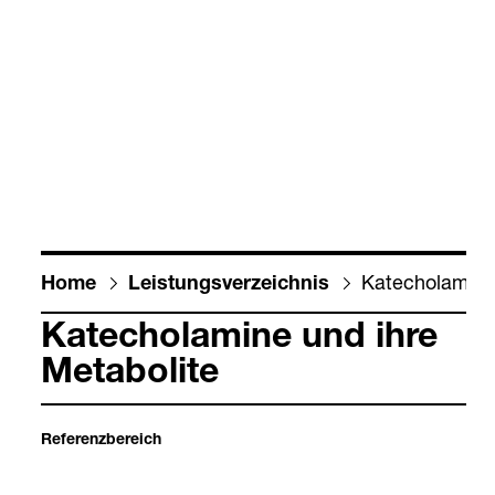
Katecho­l­amine
Home
Leis­tungs­ver­zeich­nis
Katecho­l­amine und ihre
Meta­bolite
Refe­renz­be­reich