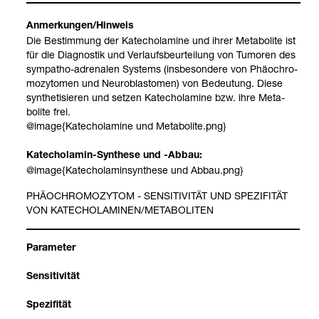
Anmer­kun­gen/Hin­weis
Die Bestim­mung der Katecho­l­amine und ihrer Meta­bolite ist
für die Dia­gnos­tik und Ver­laufs­be­ur­tei­lung von Tumo­ren des
sym­pa­tho-​adre­na­len Sys­tems (ins­be­son­dere von Phäo­ch­ro­
mo­zy­to­men und Neu­ro­blas­to­men) von Bedeu­tung. Diese
syn­the­ti­sie­ren und set­zen Katecho­l­amine bzw. ihre Meta­
bolite frei.
@image{Katecho­l­amine und Meta­bolite.png}
Katecho­l­amin-​Syn­these und -​Abbau:
@image{Katecho­l­amin­syn­these und Abbau.png}
PHÄO­CH­RO­MO­ZY­TOM - SEN­SI­TI­VI­TÄT UND SPE­ZI­FI­TÄT
VON KATECHO­L­AMI­NEN/META­BOLI­TEN
Para­me­ter
Sen­si­ti­vi­tät
Spe­zi­fi­tät