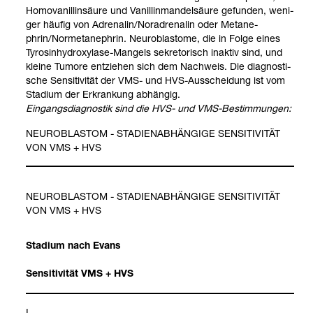
Homo­va­nil­lin­säure und Vanil­lin­man­del­säure gefun­den, weni­
ger häu­fig von Adre­na­lin/Nor­ad­re­na­lin oder Meta­ne­
phrin/Nor­me­ta­ne­phrin. Neu­ro­blas­tome, die in Folge eines
Tyro­sin­hy­dro­xylase-​Man­gels sekre­to­risch inak­tiv sind, und
kleine Tumore ent­zie­hen sich dem Nach­weis. Die dia­gnos­ti­
sche Sen­si­ti­vi­tät der VMS-​ und HVS-​Aus­schei­dung ist vom
Sta­dium der Erkran­kung abhän­gig.
Ein­gangs­dia­gnos­tik sind die HVS-​ und VMS-​Bestim­mun­gen:
NEU­RO­BLAS­TOM - STA­DI­EN­AB­HÄN­GIGE SEN­SI­TI­VI­TÄT
VON VMS + HVS
NEU­RO­BLAS­TOM - STA­DI­EN­AB­HÄN­GIGE SEN­SI­TI­VI­TÄT
VON VMS + HVS
Sta­dium nach Evans
Sen­si­ti­vi­tät VMS + HVS
I