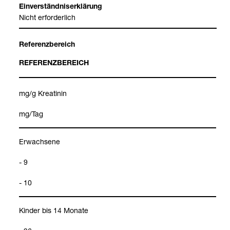
Ein­ver­ständ­nis­er­klä­rung
Nicht erfor­der­lich
Refe­renz­be­reich
REFE­RENZ­BE­REICH
mg/g Krea­ti­nin
mg/Tag
Erwach­sene
- 9
- 10
Kin­der bis 14 Monate