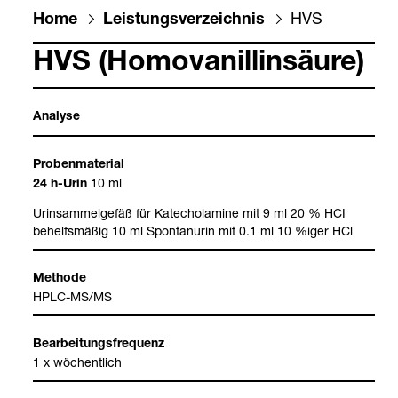
HVS
Home
Leis­tungs­ver­zeich­nis
HVS (Homo­va­nil­lin­säure)
Ana­lyse
Pro­ben­ma­te­rial
10 ml
24 h-​Urin
Urin­sam­mel­ge­fäß für Katecho­l­amine mit 9 ml 20 % HCI
behelfs­mä­ßig 10 ml Spon­tanurin mit 0.1 ml 10 %iger HCl
Methode
HPLC-​MS/MS
Bear­bei­tungs­fre­quenz
1 x wöchent­lich