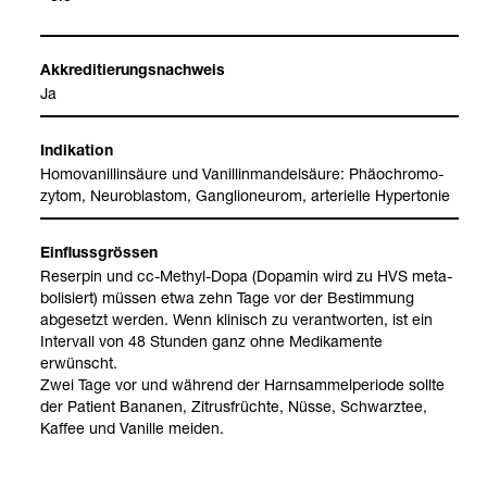
Akkre­di­tie­rungs­nach­weis
Ja
Indi­ka­tion
Homo­va­nil­lin­säure und Vanil­lin­man­del­säure: Phäo­ch­ro­mo­
zy­tom, Neu­ro­blas­tom, Gan­glio­neurom, arte­ri­elle Hyper­to­nie
Ein­fluss­grös­sen
Reser­pin und cc-​Methyl-​Dopa (Dopa­min wird zu HVS meta­
bo­li­siert) müs­sen etwa zehn Tage vor der Bestim­mung
abge­setzt wer­den. Wenn kli­nisch zu ver­ant­wor­ten, ist ein
Inter­vall von 48 Stun­den ganz ohne Medi­ka­mente
erwünscht.
Zwei Tage vor und wäh­rend der Harn­sam­mel­pe­ri­ode sollte
der Pati­ent Bana­nen, Zitrus­früchte, Nüsse, Schwarz­tee,
Katecho­l­amine
Katecho­l­amine
VMS (Vanil­lin­man­
Kaf­fee und Vanille mei­den.
und ihre Meta­
del­säure)
bolite