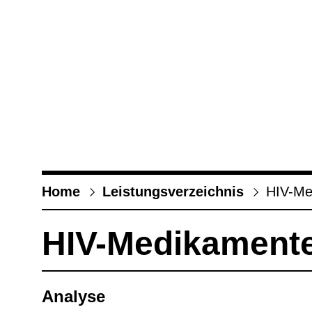
Home
Leis­tungs­ver­zeich­nis
HIV-​Med
HIV-​Medi­ka­men­t
Ana­lyse