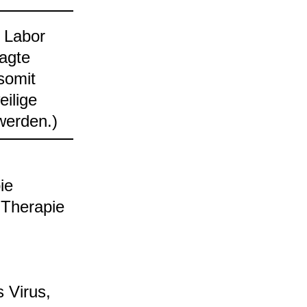
n Labor
ragte
 somit
i­lige
wer­den.)
pie
 The­ra­pie
es Virus,