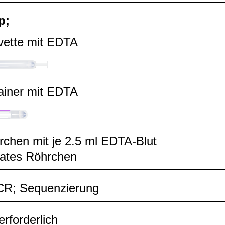
p;
vette mit EDTA
ai­ner mit EDTA
­chen mit je 2.5 ml EDTA-​Blut
a­tes Röhr­chen
CR; Sequen­zie­rung
rfor­der­lich