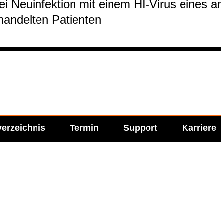
ei Neu­in­fek­tion mit einem HI-​Virus eines anti­
han­del­ten Pati­en­ten
verzeichnis
Termin
Support
Karriere
l Media
Imprint
ie Labor Becker auf:
Impressum
Allgemeine Einkaufsbe
Datenschutzerklärung
Cookie-Einstellungen ve