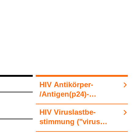
HIV Anti­kör­per-​
/Anti­gen(p24)-​
Nach­weis
HIV Virus­last­be­
stim­mung ("virus
load") (RNA-​Nach­