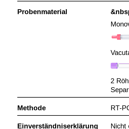
Pro­ben­ma­te­rial
&nbs
Mono­
Vacu­t
2 Röhr
Sepa­r
Methode
RT-​P
Ein­ver­ständ­nis­er­klä­rung
Nicht e