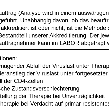
auf­trag (Ana­lyse wird in einem aus­wär­ti­ge
ge­führt. Unab­hän­gig davon, ob das beauf­t
akkre­di­tiert ist oder nicht, ist die Methode
Bestand­teil unse­rer Akkre­di­tie­rung. Der jewe
auf­trag­neh­mer kann im LABOR abge­fragt 
­tio­nen:
­nü­gen­der Abfall der Virus­last unter The­ra­
er­an­stieg der Virus­last unter fort­ge­setz­ter
ll der CD4-​Zel­len
ni­sche Zustands­ver­schlech­te­rung
el­lung der The­ra­pie bei Unver­träg­lich­keit
­the­ra­pie bei Ver­dacht auf pri­mär resis­ten­t