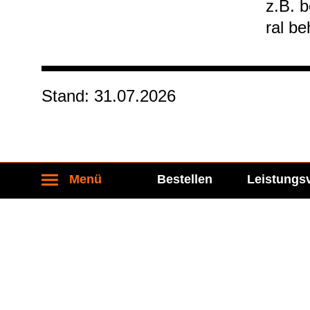
z.B. b
ral be
Stand: 31.07.2026
Menü
Bestellen
Leistungs
Kontakt
Socia
Labor Becker MVZ eGbR
Folgen S
Führichstraße 70
81671 München
Tel.: 089 / 450 917 - 0
Fax: 089 / 450 917 - 6400
kontakt@labor-becker.de