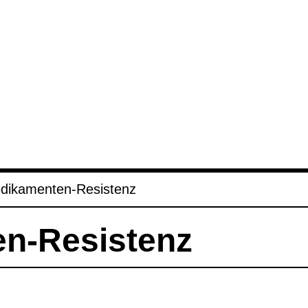
i­ka­men­ten-​Resis­tenz
en-​Resis­tenz