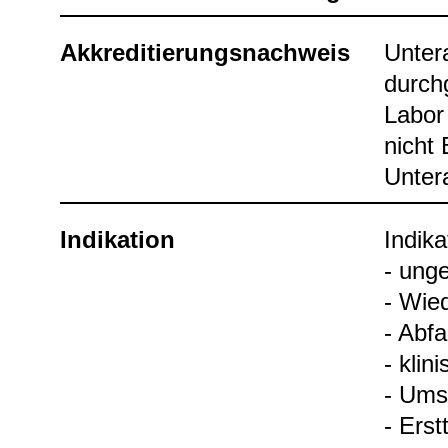
Akkre­di­tie­rungs­nach­weis
Unter­
durch­
Labor 
nicht 
Unter­
Indi­ka­tion
Indi­ka
- unge
- Wie­d
- Abfa
- kli­
- Umst
- Erst