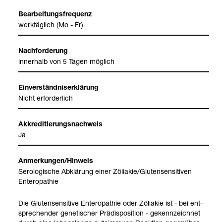
Bear­bei­tungs­fre­quenz
werk­täg­lich (Mo - Fr)
Nach­for­de­rung
inner­halb von 5 Tagen mög­lich
Ein­ver­ständ­nis­er­klä­rung
Nicht erfor­der­lich
Akkre­di­tie­rungs­nach­weis
Ja
Anmer­kun­gen/Hin­weis
Sero­lo­gi­sche Abklä­rung einer Zölia­kie/Glu­ten­sen­si­ti­ven
Ente­ro­pa­thie
Die Glu­ten­sen­si­tive Ente­ro­pa­thie oder Zölia­kie ist - bei ent­
spre­chen­der gene­ti­scher Prä­dis­po­si­tion - gekenn­zeich­net