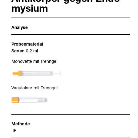
mysium
Ana­lyse
Pro­ben­ma­te­rial
0.2 ml
Serum
Mono­vette mit Trenn­gel
Vacu­tai­ner mit Trenn­gel
Methode
IIF