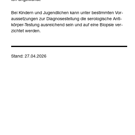
Bei Kin­dern und Jugend­li­chen kann unter bestimm­ten Vor­
aus­set­zun­gen zur Dia­gno­se­stel­lung die sero­lo­gi­sche Anti­
kör­per-​Testung aus­rei­chend sein und auf eine Biop­sie ver­
zich­tet wer­den.
Anti­kör­per gegen
Anti­kör­per gegen
Zölia­kie
Glia­din
Trans­glut­ami­nase
Stand: 27.04.2026
Kontakt
Social Media
Impressum