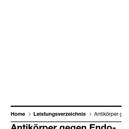
Anti­kör­per g
Home
Leis­tungs­ver­zeich­nis
Anti­kör­per gegen Endo­