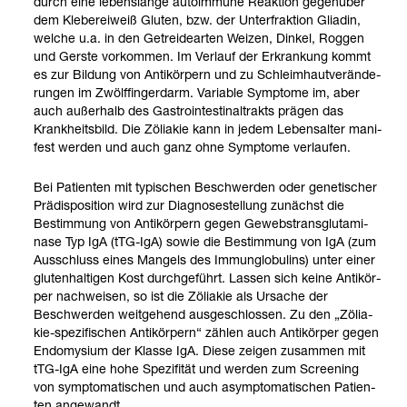
durch eine lebens­lange auto­im­mune Reak­tion gegen­über
dem Kle­be­r­ei­weiß Glu­ten, bzw. der Unter­frak­tion Glia­din,
wel­che u.a. in den Getrei­de­ar­ten Wei­zen, Din­kel, Rog­gen
und Gerste vor­kom­men. Im Ver­lauf der Erkran­kung kommt
es zur Bil­dung von Anti­kör­pern und zu Schleim­haut­ver­än­de­
run­gen im Zwölf­fin­ger­darm. Varia­ble Sym­ptome im, aber
auch außer­halb des Gastro­in­te­sti­nal­trakts prä­gen das
Krank­heits­bild. Die Zölia­kie kann in jedem Lebens­al­ter mani­
fest wer­den und auch ganz ohne Sym­ptome ver­lau­fen.
Bei Pati­en­ten mit typi­schen Beschwer­den oder gene­ti­scher
Prä­dis­po­si­tion wird zur Dia­gno­se­stel­lung zunächst die
Bestim­mung von Anti­kör­pern gegen Geweb­strans­glut­ami­
nase Typ IgA (tTG-​IgA) sowie die Bestim­mung von IgA (zum
Aus­schluss eines Man­gels des Immun­glo­bu­lins) unter einer
glu­ten­hal­ti­gen Kost durch­ge­führt. Las­sen sich keine Anti­kör­
per nach­wei­sen, so ist die Zölia­kie als Ursa­che der
Beschwer­den weit­ge­hend aus­ge­schlos­sen. Zu den „Zölia­
kie-​spe­zi­fi­schen Anti­kör­pern“ zäh­len auch Anti­kör­per gegen
Endo­mysium der Klasse IgA. Diese zei­gen zusam­men mit
tTG-​IgA eine hohe Spe­zi­fi­tät und wer­den zum Scree­ning
von sym­pto­ma­ti­schen und auch asym­pto­ma­ti­schen Pati­en­
ten ange­wandt.