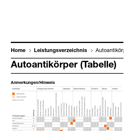
Auto­an­ti­kör­pe
Home
Leis­tungs­ver­zeich­nis
Auto­an­ti­kör­per (Tabelle)
Anmer­kun­gen/Hin­weis