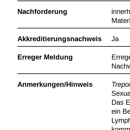
Nach­for­de­rung
inner­
Mate­r
Akkre­di­tie­rungs­nach­weis
Ja
Erre­ger Mel­dung
Erre­g
Nach­w
Anmer­kun­gen/Hin­weis
Tre­po
Sexu­a
Das Er
ein Be
Lymph­
kommt 