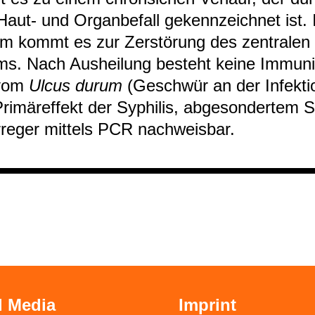
 Haut-​ und Organ­be­fall gekenn­zeich­net ist
um kommt es zur Zer­stö­rung des zen­tra­len
ms. Nach Aus­hei­lung besteht keine Immu­ni­
vom
Ulcus durum
(Geschwür an der Infek­ti­o
i­mär­ef­fekt der Syphi­lis, abge­son­der­tem S
re­ger mit­tels PCR nach­weis­bar.
l Media
Imprint