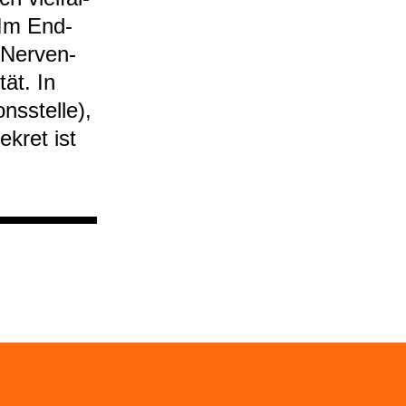
. Im End­
 Ner­ven­
tät. In
ns­stelle),
ekret ist