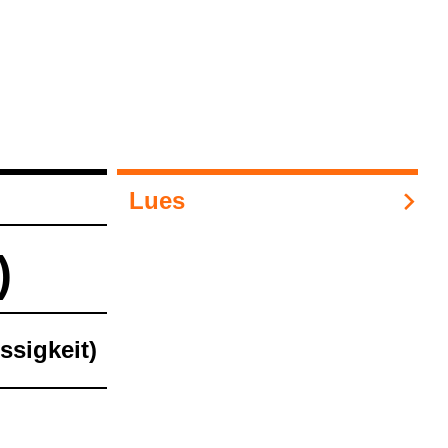
Lues
)
­sig­keit)