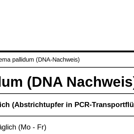
nema palli­dum (DNA-​Nach­weis)
i­dum (DNA Nach­weis
ch (Abst­rich­tup­fer in PCR-​Trans­port­flüs
äg­lich (Mo - Fr)