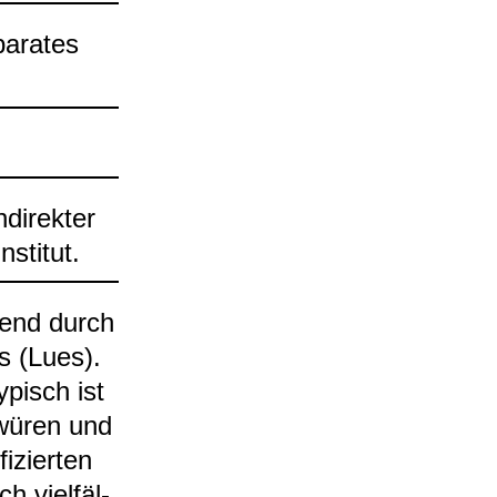
a­ra­tes
i­rek­ter
sti­tut.
gend durch
is (Lues).
Typisch ist
wü­ren und
­zier­ten
 viel­fäl­