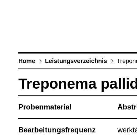
Home
Leis­tungs­ver­zeich­nis
Tre­po­
Tre­po­nema pall
Pro­ben­ma­te­rial
Abstri
Bear­bei­tungs­fre­quenz
werk­t