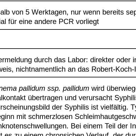
halb von 5 Werk­ta­gen, nur wenn bereits sep
ial für eine andere PCR vor­liegt
er­mel­dung durch das Labor: direk­ter oder ind
eis, nicht­na­ment­lich an das Robert-​Koch-​In
­nema palli­dum ssp. palli­dum
wird über­wie­
l­kon­takt über­tra­gen und ver­ur­sacht Syphi­l
schei­nungs­bild der Syphi­lis ist viel­fäl­tig. 
ginn mit schmerz­lo­sen Schleim­haut­ge­sch
kno­ten­schwel­lun­gen. Bei einem Teil der Infi
es zu einem chron­si­chen Ver­lauf, der durch