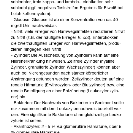
schlech­ter, freie kappa-​ und lambda-​Leicht­ket­ten sehr
schlecht (ggf. nega­ti­ves Test­strei­fen-​Ergeb­nis für Eiweiß bei
Leicht­ket­ten­mye­lom).
- Glu­cose: Glu­cose ist ab einer Kon­zen­tra­tion von ca. 40
mg/dl Urin nach­weis­bar.
- Nitrit: viele Erre­ger von Harn­wegs­in­fek­ten redu­zie­ren Nitrat
zu Nitrit (z.B. der häu­figste Erre­ger
E. coli
). Ente­ro­kok­ken,
die zweit­häu­figs­ten Erre­ger von Harn­wegs­in­fek­ten, pro­du­
zie­ren hin­ge­gen kein Nitrit!
- Zylin­der: Die Aus­schei­dung von Zylin­dern kann auf eine
Nie­ren­er­kran­kung hin­wei­sen. Zell­freie Zylin­der (hya­line
Zylin­der, gra­nu­lierte Zylin­der, Wachs­zy­lin­der) kön­nen aber
auch bei Nie­ren­ge­sun­den nach star­ker kör­per­li­cher
Anstren­gung gefun­den wer­den. Zell­zy­lin­der deu­ten auf eine
renale Häma­tu­rie (Ery­thro­zy­ten-​ oder Blut­zy­lin­der) bzw. eine
renale Betei­li­gung an einer Ent­zün­dung (Leu­ko­zy­ten­zy­lin­
der) hin.
- Bak­te­rien: Der Nach­weis von Bak­te­rien im Sedi­ment sollte
nur zusam­men mit dem Leu­ko­zy­ten­nach­weis beur­teilt wer­
den. Eine signi­fi­kante Bak­te­ri­u­rie ohne gleich­zei­tige Leu­ko­
zy­tu­rie ist sel­ten.
- Akan­tho­zy­ten: 2 - 5 % V.a.glome­ru­läre Häma­tu­rie, über 5
% glome­ru­läre Häma­tu­rie