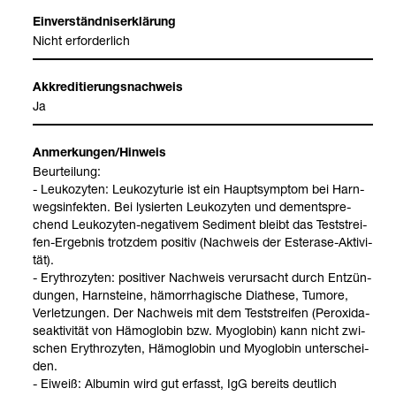
Ein­ver­ständ­nis­er­klä­rung
Nicht erfor­der­lich
Akkre­di­tie­rungs­nach­weis
Ja
Anmer­kun­gen/Hin­weis
Beur­tei­lung:
- Leu­ko­zy­ten: Leu­ko­zy­tu­rie ist ein Haupt­sym­ptom bei Harn­
wegs­in­fek­ten. Bei lys­ier­ten Leu­ko­zy­ten und dem­entspre­
chend Leu­ko­zy­ten-​nega­ti­vem Sedi­ment bleibt das Test­strei­
fen-​Ergeb­nis trotz­dem posi­tiv (Nach­weis der Ester­ase-​Akti­vi­
tät).
- Ery­thro­zy­ten: posi­ti­ver Nach­weis ver­ur­sacht durch Ent­zün­
dun­gen, Harn­steine, hämor­rha­gi­sche Dia­these, Tumore,
Ver­let­zun­gen. Der Nach­weis mit dem Test­strei­fen (Per­oxi­da­
se­ak­ti­vi­tät von Hämo­glo­bin bzw. Myo­glo­bin) kann nicht zwi­
schen Ery­thro­zy­ten, Hämo­glo­bin und Myo­glo­bin unter­schei­
den.
- Eiweiß: Albu­min wird gut erfasst, IgG bereits deut­lich