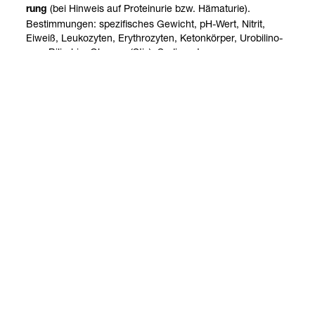
(bei Hin­weis auf Pro­te­in­urie bzw. Häma­tu­rie).
rung
Bestim­mun­gen: spe­zi­fi­sches Gewicht, pH-​Wert, Nitrit,
Eiweiß, Leu­ko­zy­ten, Ery­thro­zy­ten, Keton­kör­per, Uro­bi­li­no­
gen, Biliru­bin, Glu­cose (Stix), Sedi­ment
Stand: 27.04.2026
Kontakt
Social Media
Impressum
Allgemeine Einkaufsbedingungen