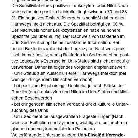
Die Sen­si­ti­vi­tät eines posi­ti­ven Leu­ko­zy­ten-​ oder Nitrit-​Nach­
wei­ses für eine posi­tive Urin­kul­tur liegt zwi­schen 70 und 85
%. Ein nega­ti­ves Test­streif­en­er­geb­nis schließt daher einen
Harn­wegs­in­fekt nicht aus. Die Spe­zi­fi­tät beträgt ca. 60 %.
Der Nach­weis hoher Leu­ko­zy­ten­zah­len hat eine höhere
Spe­zi­fi­tät (bis über 95 %). Der Nach­weis von Bak­te­rien im
Urin-​Sedi­ment bringt keine zusätz­li­che Infor­ma­tion. Bei
hohen Bak­te­ri­en­zah­len ist der Leu­ko­zy­ten-​Nach­weis prak­
tisch immer posi­tiv; wenig Bak­te­rien im Sedi­ment ohne posi­
tive Leu­ko­zy­ten-​Ester­ase im Urin-​Sta­tus sind nicht ein­deu­tig
ver­wert­bar. Daher ist fol­gen­des Vor­ge­hen emp­feh­lens­wert:
- Urin-​Sta­tus zum Aus­schluß einer Harn­wegs-​Infek­tion (bei
weni­ger drin­gen­dem kli­ni­schen Ver­dacht)
- bei posi­ti­vem Ergeb­nis ggf. Urin­kul­tur je nach Stärke der
Reak­tion(en) (Leu­ko­zy­ten und Nitrit) im Urin-​Sta­tus und kli­ni­
schen Beschwer­den
- bei drin­gen­dem kli­ni­schen Ver­dacht direkt kul­tu­relle Unter­
su­chung des Urins
- Urin-​Sedi­ment bei aus­ge­wähl­ten Fra­ge­stel­lun­gen (Nach­
weis von Epi­the­lien und Zylin­dern, wich­tig v.a. bei nephrolo­
gi­schen und poly­trau­ma­ti­sier­ten Pati­en­ten).
Wei­ter­füh­rende Unter­su­chun­gen:
Urin-​Eiweiß­dif­fe­ren­zie­