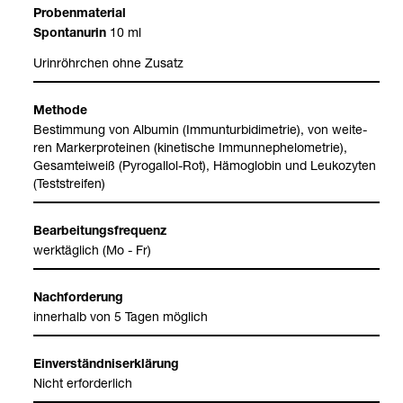
Pro­ben­ma­te­rial
10 ml
Spon­tanurin
Urin­röhr­chen ohne Zusatz
Methode
Bestim­mung von Albu­min (Immun­tur­bi­di­me­trie), von wei­te­
ren Mar­ker­pro­te­inen (kine­ti­sche Immun­ne­ph­e­lo­me­trie),
Gesamt­ei­weiß (Pyro­gal­lol-​Rot), Hämo­glo­bin und Leu­ko­zy­ten
(Test­strei­fen)
Bear­bei­tungs­fre­quenz
werk­täg­lich (Mo - Fr)
Nach­for­de­rung
inner­halb von 5 Tagen mög­lich
Ein­ver­ständ­nis­er­klä­rung
Nicht erfor­der­lich