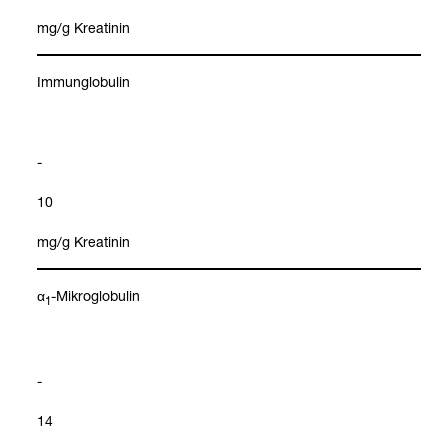
mg/g Krea­ti­nin
Immun­glo­bu­lin
-
10
mg/g Krea­ti­nin
α
-​Mikro­glo­bu­lin
1
-
14