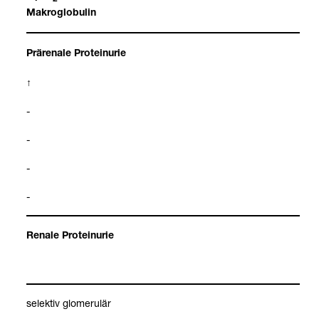
Makro­glo­bu­lin
Prä­renale Pro­te­in­urie
↑
-
-
-
-
Renale Pro­te­in­urie
selek­tiv glome­ru­lär