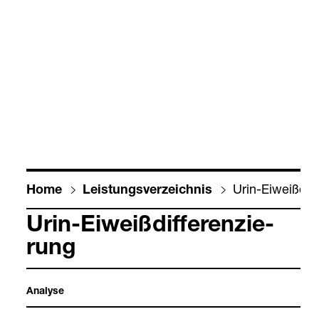
Urin-​Eiweiß­dif­f
Home
Leis­tungs­ver­zeich­nis
Urin-​Eiweiß­dif­fe­ren­zie­
rung
Ana­lyse