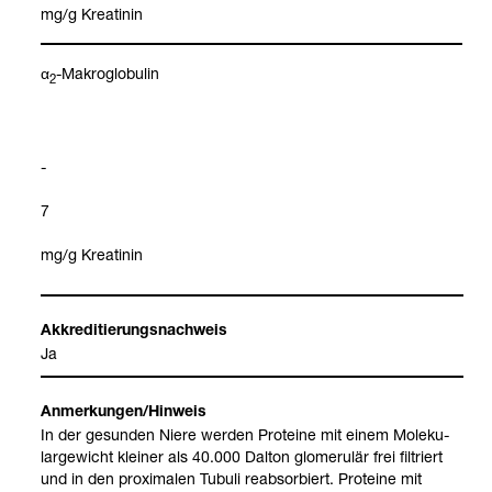
mg/g Krea­ti­nin
α
-​Makro­glo­bu­lin
2
-
7
mg/g Krea­ti­nin
Akkre­di­tie­rungs­nach­weis
Ja
Anmer­kun­gen/Hin­weis
In der gesun­den Niere wer­den Pro­te­ine mit einem Mole­ku­
lar­ge­wicht klei­ner als 40.000 Dal­ton glome­ru­lär frei fil­triert
und in den pro­xi­ma­len Tubuli reab­sor­biert. Pro­te­ine mit