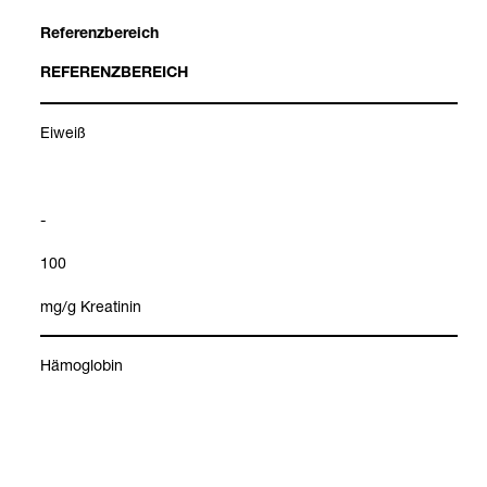
Refe­renz­be­reich
REFE­RENZ­BE­REICH
Eiweiß
-
100
mg/g Krea­ti­nin
Hämo­glo­bin