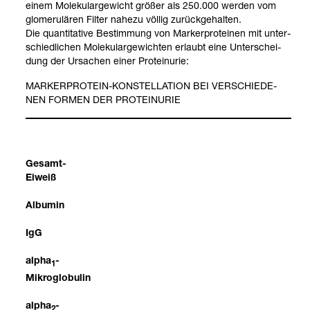
einem Mole­ku­lar­ge­wicht grö­ßer als 250.000 wer­den vom
glome­ru­lä­ren Fil­ter nahezu völ­lig zurück­ge­hal­ten.
Die quan­ti­ta­tive Bestim­mung von Mar­ker­pro­te­inen mit unter­
schied­li­chen Mole­ku­lar­ge­wich­ten erlaubt eine Unter­schei­
dung der Ursa­chen einer Pro­te­in­urie:
MAR­KER­PRO­TEIN-​KON­STEL­LA­TION BEI VER­SCHIE­DE­
NEN FOR­MEN DER PRO­TE­IN­URIE
Gesamt-​
Eiweiß
Albu­min
IgG
alpha
-
1
Mikro­glo­bu­lin
alpha
-
2