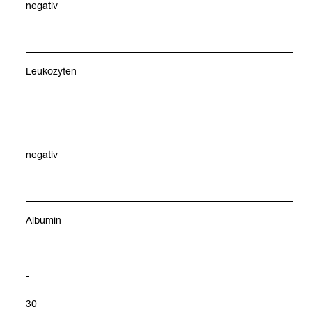
nega­tiv
Leu­ko­zy­ten
nega­tiv
Albu­min
-
30