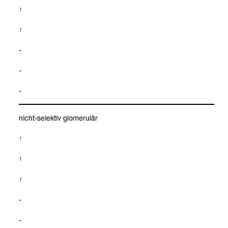
↑
↑
-
-
-
nicht-​selek­tiv glome­ru­lär
↑
↑
↑
-
-