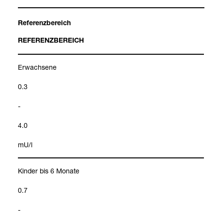
Refe­renz­be­reich
REFE­RENZ­BE­REICH
Erwach­sene
0.3
-
4.0
mU/l
Kin­der bis 6 Monate
0.7
-