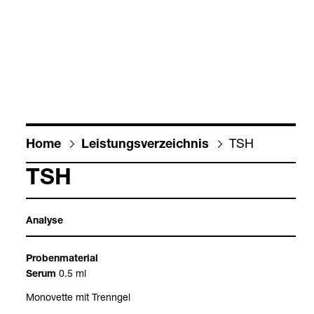
TSH
Home
Leis­tungs­ver­zeich­nis
TSH
Ana­lyse
Pro­ben­ma­te­rial
0.5 ml
Serum
Mono­vette mit Trenn­gel