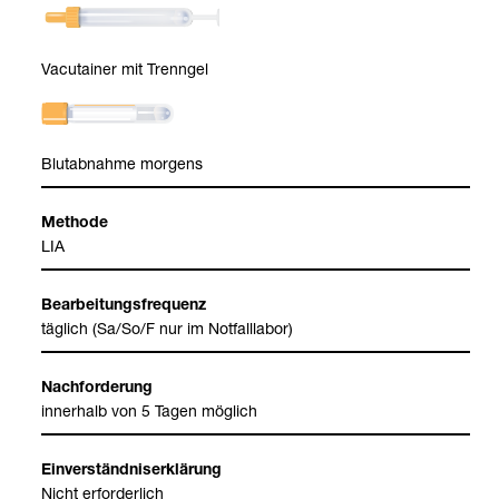
Vacu­tai­ner mit Trenn­gel
Blut­ab­nahme mor­gens
Methode
LIA
Bear­bei­tungs­fre­quenz
täg­lich (Sa/So/F nur im Not­fall­la­bor)
Nach­for­de­rung
inner­halb von 5 Tagen mög­lich
Ein­ver­ständ­nis­er­klä­rung
Nicht erfor­der­lich