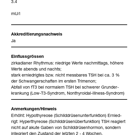
3.4
mU/l
Akkre­di­tie­rungs­nach­weis
Ja
Ein­fluss­grös­sen
zir­ka­dia­ner Rhyth­mus: nied­rige Werte nach­mit­tags, höhere
Werte abends und nachts;
stark ernied­rig­tes bzw. nicht mess­ba­res TSH bei ca. 3 %
der Schwan­ger­schaf­ten im ers­ten Tri­me­non;
Abfall von fT3 bei nor­ma­lem TSH bei schwe­rer Grund­er­
kran­kung (Low-​T3-​Syn­drom, Non­thy­ro­idal-​Ill­ness-​Syn­drom)
Anmer­kun­gen/Hin­weis
Erhöht: Hypo­thy­reose (Schild­drü­sen­un­ter­funk­tion) Ernied­
rigt: Hyper­thy­reose (Schild­drü­sen­über­funk­tion) TSH reagiert
nicht auf akute Gaben von Schild­drü­sen­hor­mon, son­dern
inte­griert den Zustand der letz­ten 2 - 4 Wochen.