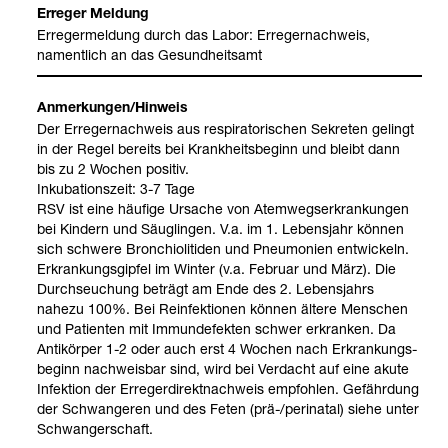
Erre­ger Mel­dung
Erre­ger­mel­dung durch das Labor: Erre­ger­nach­weis,
nament­lich an das Gesund­heits­amt
Anmer­kun­gen/Hin­weis
Der Erre­ger­nach­weis aus respi­ra­to­ri­schen Sekre­ten gelingt
in der Regel bereits bei Krank­heits­be­ginn und bleibt dann
bis zu 2 Wochen posi­tiv.
Inku­ba­ti­ons­zeit: 3-7 Tage
RSV ist eine häu­fige Ursa­che von Atem­wegs­er­kran­kun­gen
bei Kin­dern und Säug­lin­gen. V.a. im 1. Lebens­jahr kön­nen
sich schwere Bron­chio­li­ti­den und Pneu­mo­nien ent­wi­ckeln.
Erkran­kungs­gip­fel im Win­ter (v.a. Februar und März). Die
Durch­seu­chung beträgt am Ende des 2. Lebens­jahrs
nahezu 100%. Bei Reinfek­tio­nen kön­nen ältere Men­schen
und Pati­en­ten mit Immun­de­fek­ten schwer erkran­ken. Da
Anti­kör­per 1-2 oder auch erst 4 Wochen nach Erkran­kungs­
be­ginn nach­weis­bar sind, wird bei Ver­dacht auf eine akute
Infek­tion der Erre­ger­di­rekt­nach­weis emp­foh­len. Gefähr­dung
der Schwan­ge­ren und des Feten (prä-​/peri­na­tal) siehe unter
Schwan­ger­schaft.