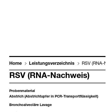
RSV (RNA-​Nac
Home
Leis­tungs­ver­zeich­nis
RSV (RNA-​Nach­weis)
Pro­ben­ma­te­rial
Abstrich (Abst­rich­tup­fer in PCR-​Trans­port­flüs­sig­keit)
Bron­cho­alveoläre Lavage