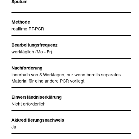
Spu­tum
Methode
real­time RT-​PCR
Bear­bei­tungs­fre­quenz
werk­täg­lich (Mo - Fr)
Nach­for­de­rung
inner­halb von 5 Werk­ta­gen, nur wenn bereits sepa­ra­tes
Mate­rial für eine andere PCR vor­liegt
Ein­ver­ständ­nis­er­klä­rung
Nicht erfor­der­lich
Akkre­di­tie­rungs­nach­weis
Ja