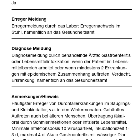
Ja
Erre­ger Mel­dung
Erre­ger­mel­dung durch das Labor: Erre­ger­nach­weis im
Stuhl, nament­lich an das Gesund­heits­amt
Dia­gnose Mel­dung
Dia­gno­se­mel­dung durch behan­delnde Ärzte: Gas­tro­en­teri­tis
oder Lebens­mit­telin­to­xi­ka­tion, wenn der Pati­ent im Lebens­
mit­tel­be­reich arbei­tet oder wenn min­des­tens 2 Erkran­kun­
gen mit epi­de­mi­schem Zusam­men­hang auf­tre­ten, Ver­dacht,
Erkran­kung, nament­lich an das Gesund­heits­amt
Anmer­kun­gen/Hin­weis
Häu­figs­ter Erre­ger von Durch­fall­erkran­kun­gen im Säug­lings-​
und Klein­kind­al­ter, v.a. in den Win­ter­mo­na­ten. Gehäuf­tes
Auf­tre­ten auch bei älte­ren Men­schen. Über­tra­gung fäkal-​
oral durch Schmier­in­fek­tio­nen oder infi­zierte Lebens­mit­tel.
Mini­male Infek­ti­ons­do­sis 10 Virus­par­ti­kel, Inku­ba­ti­ons­zeit 1-
3 d, maxi­mal 4 d. Akute Gas­tro­en­teri­tis mit wäss­ri­ger Diar­