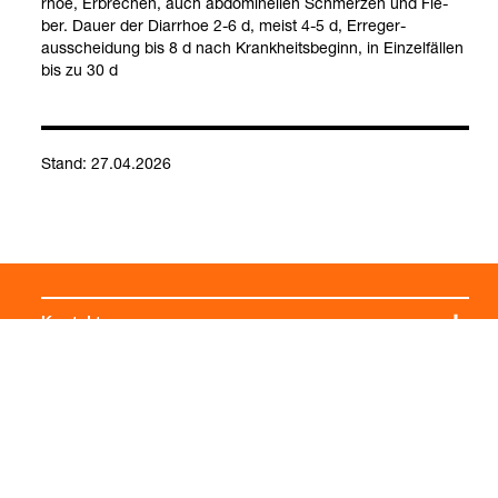
rhoe, Erbre­chen, auch abdo­mi­nel­len Schmer­zen und Fie­
ber. Dauer der Diar­rhoe 2-6 d, meist 4-5 d, Erre­ge­r­
ausschei­dung bis 8 d nach Krank­heits­be­ginn, in Ein­zel­fäl­len
bis zu 30 d
Stand: 27.04.2026
Mikro­bio­lo­gie: Gastro­in­te­sti­nal­trakt
Kontakt
Social Media
Impressum
Allgemeine Einkaufsbedingungen