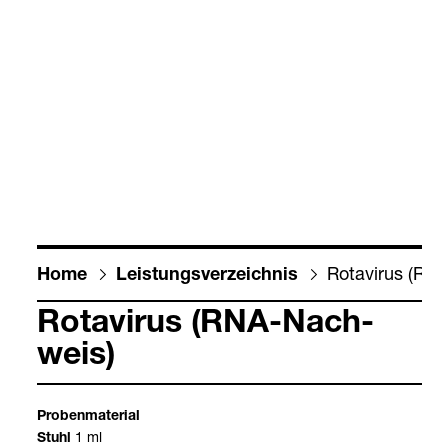
Rota­vi­rus (RN
Home
Leis­tungs­ver­zeich­nis
Rota­vi­rus (RNA-​Nach­
weis)
Pro­ben­ma­te­rial
1 ml
Stuhl