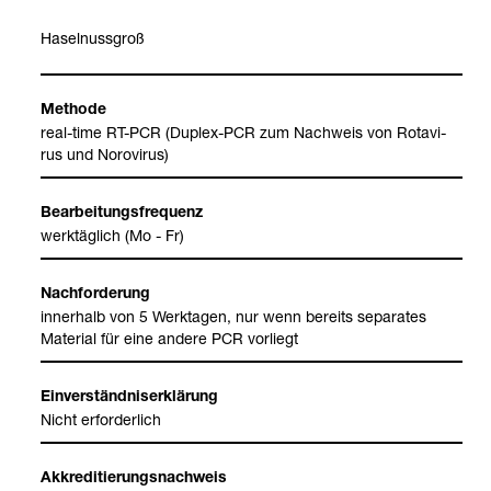
Hasel­nuss­groß
Methode
real-​time RT-​PCR (Duplex-​PCR zum Nach­weis von Rota­vi­
rus und Noro­vi­rus)
Bear­bei­tungs­fre­quenz
werk­täg­lich (Mo - Fr)
Nach­for­de­rung
inner­halb von 5 Werk­ta­gen, nur wenn bereits sepa­ra­tes
Mate­rial für eine andere PCR vor­liegt
Ein­ver­ständ­nis­er­klä­rung
Nicht erfor­der­lich
Akkre­di­tie­rungs­nach­weis