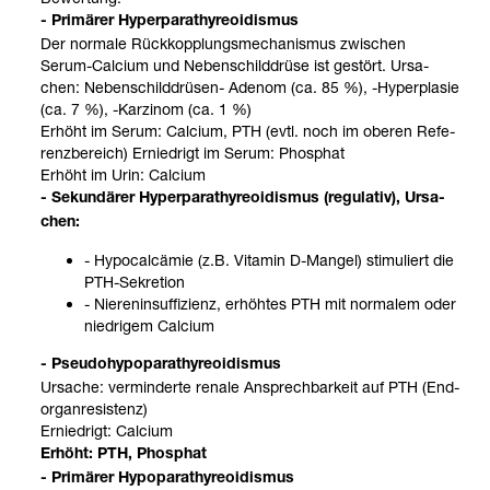
- Pri­mä­rer Hyper­pa­ra­thy­reo­idis­mus
Der nor­male Rück­kopp­lungs­me­cha­nis­mus zwi­schen
Serum-​Cal­cium und Neben­schild­drüse ist gestört. Ursa­
chen: Neben­schild­drü­sen-​ Ade­nom (ca. 85 %), -​Hyper­pla­sie
(ca. 7 %), -​Kar­zi­nom (ca. 1 %)
Erhöht im Serum: Cal­cium, PTH (evtl. noch im obe­ren Refe­
renz­be­reich) Ernied­rigt im Serum: Phos­phat
Erhöht im Urin: Cal­cium
- Sekun­dä­rer Hyper­pa­ra­thy­reo­idis­mus (regu­la­tiv), Ursa­
chen:
- Hypo­cal­cä­mie (z.B. Vit­amin D-​Man­gel) sti­mu­liert die
PTH-​Sekre­tion
- Nie­ren­in­suf­fi­zi­enz, erhöh­tes PTH mit nor­ma­lem oder
nied­ri­gem Cal­cium
- Pseu­do­hy­po­p­a­ra­thy­reo­idis­mus
Ursa­che: ver­min­derte renale Ansprech­bar­keit auf PTH (End­
organ­re­sis­tenz)
Ernied­rigt: Cal­cium
Erhöht: PTH, Phos­phat
- Pri­mä­rer Hypo­p­a­ra­thy­reo­idis­mus