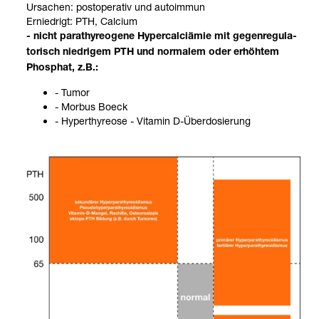
Ursa­chen: post­ope­ra­tiv und auto­im­mun
Ernied­rigt: PTH, Cal­cium
- nicht para­thy­reo­gene Hyper­cal­ci­ämie mit gegen­re­gu­la­
to­risch nied­ri­gem PTH und nor­ma­lem oder erhöh­tem
Phos­phat, z.B.:
- Tumor
- Mor­bus Boeck
- Hyper­thy­reose - Vit­amin D-​Über­do­sie­rung
Osteo­po­rose