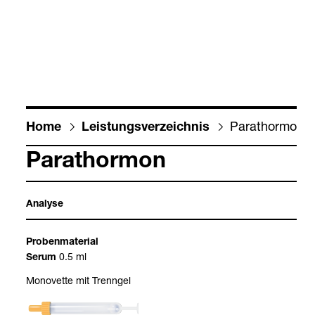
Para­thor­mon
Home
Leis­tungs­ver­zeich­nis
Para­thor­mon
Ana­lyse
Pro­ben­ma­te­rial
0.5 ml
Serum
Mono­vette mit Trenn­gel