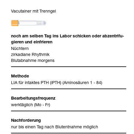
Vacu­tai­ner mit Trenn­gel
noch am sel­ben Tag ins Labor schi­cken oder abzen­tri­fu­
gie­ren und ein­frie­ren
Nüch­tern
zir­ka­diane Rhyth­mik
Blut­ab­nahme mor­gens
Methode
LIA für intak­tes PTH (iPTH) (Ami­no­säu­ren 1 - 84)
Bear­bei­tungs­fre­quenz
werk­täg­lich (Mo - Fr)
Nach­for­de­rung
nur bis einen Tag nach Blut­ent­nahme mög­lich