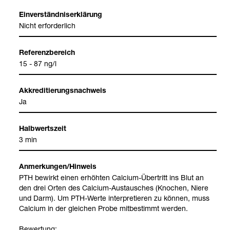
Ein­ver­ständ­nis­er­klä­rung
Nicht erfor­der­lich
Refe­renz­be­reich
15 - 87 ng/l
Akkre­di­tie­rungs­nach­weis
Ja
Halb­werts­zeit
3 min
Anmer­kun­gen/Hin­weis
PTH bewirkt einen erhöh­ten Cal­cium-​Über­tritt ins Blut an
den drei Orten des Cal­cium-​Aus­tau­sches (Kno­chen, Niere
und Darm). Um PTH-​Werte inter­pre­tie­ren zu kön­nen, muss
Cal­cium in der glei­chen Probe mit­be­stimmt wer­den.
Bewer­tung: