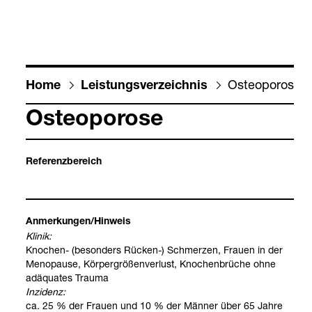
Osteo­po­rose
Home
Leis­tungs­ver­zeich­nis
Osteo­po­rose
Refe­renz­be­reich
Anmer­kun­gen/Hin­weis
Kli­nik:
Kno­chen-​ (beson­ders Rücken-​) Schmer­zen, Frauen in der
Meno­pause, Kör­per­grö­ßen­ver­lust, Kno­chen­brü­che ohne
adäqua­tes Trauma
Inzi­denz:
ca. 25 % der Frauen und 10 % der Män­ner über 65 Jahre