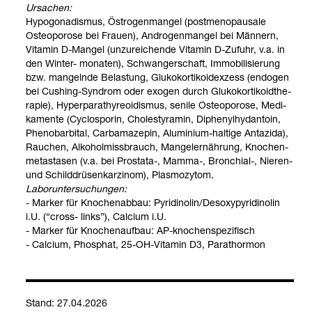
Ursa­chen:
Hypo­go­na­dis­mus, Östro­gen­man­gel (post­meno­pau­sale
Osteo­po­rose bei Frauen), Andro­gen­man­gel bei Män­nern,
Vit­amin D-​Man­gel (unzu­rei­chende Vit­amin D-​Zufuhr, v.a. in
den Win­ter-​ mona­ten), Schwan­ger­schaft, Immo­bi­li­sie­rung
bzw. man­gelnde Belas­tung, Glu­ko­kor­ti­ko­idex­zess (endo­gen
bei Cus­hing-​Syn­drom oder exo­gen durch Glu­ko­kor­ti­ko­id­the­
ra­pie), Hyper­pa­ra­thy­reo­idis­mus, senile Osteo­po­rose, Medi­
ka­mente (Cyclos­po­rin, Cho­les­ty­ra­min, Diphe­nyl­hy­dan­toin,
Phe­no­bar­bi­tal, Carb­am­aze­pin, Alu­mi­nium-​hal­tige Anta­zida),
Rau­chen, Alko­hol­miss­brauch, Man­gel­er­näh­rung, Kno­chen-​
meta­sta­sen (v.a. bei Pro­stata-​, Mamma-​, Bron­chial-​, Nie­ren-​
und Schild­drü­sen­kar­zi­nom), Plas­mo­zy­tom.
Labor­un­ter­su­chun­gen:
- Mar­ker für Kno­chen­ab­bau: Pyri­di­no­lin/Des­oxy­py­ri­di­no­lin
i.U. (“cross-​ links”), Cal­cium i.U.
- Mar­ker für Kno­chen­auf­bau: AP-​kno­chen­spe­zi­fisch
- Cal­cium, Phos­phat, 25-​OH-​Vit­amin D3, Para­thor­mon
Stand: 27.04.2026