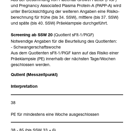
und Pregnancy Asso­cia­ted Plasma Pro­tein-​A (PAPP-​A) wird
unter Berück­sich­ti­gung der wei­te­ren Anga­ben eine Risi­ko­
be­rech­nung für frühe (bis 34. SSW), mitt­lere (bis 37. SSW)
und späte (bis 40. SSW) Prä­ek­lamp­sie durch­ge­führt.
(Quo­ti­ent sFlt-​1/PlGF)
Scree­ning ab SSW 20
Not­wen­dige Anga­ben für die Beur­tei­lung des Quo­ti­en­ten:
- Schwan­ger­schafts­wo­che
Aus dem Quo­ti­en­ten sFlt-​1/PlGF kann auf das Risiko einer
Prä­ek­lamp­sie (PE) inner­halb der nächs­ten Tage/Wochen
geschlos­sen wer­den.
Quti­ent (Mess­zeit­punkt)
Inter­pre­ta­tion
38
PE für min­des­tens eine Woche aus­ge­schlos­sen
38 - 85 (bis SSW 33 + 6)