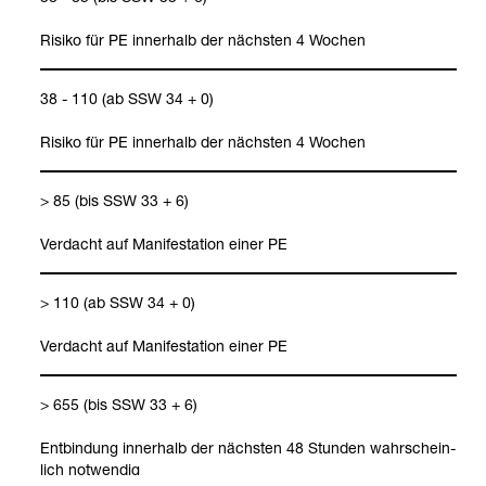
Risiko für PE inner­halb der nächs­ten 4 Wochen
38 - 110 (ab SSW 34 + 0)
Risiko für PE inner­halb der nächs­ten 4 Wochen
> 85 (bis SSW 33 + 6)
Ver­dacht auf Mani­fes­ta­tion einer PE
> 110 (ab SSW 34 + 0)
Ver­dacht auf Mani­fes­ta­tion einer PE
> 655 (bis SSW 33 + 6)
Prä­na­tale Dia­gnos­tik: Erst-​Tri­mes­ter-​Scree­ning
Ent­bin­dung inner­halb der nächs­ten 48 Stun­den wahr­schein­
lich not­wen­dig