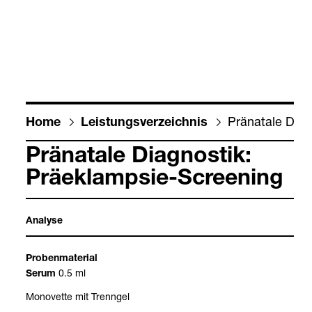
Prä­na­tale Dia­g
Home
Leis­tungs­ver­zeich­nis
Prä­na­tale Dia­gnos­tik:
Prä­ek­lamp­sie-​Scree­ning
Ana­lyse
Pro­ben­ma­te­rial
0.5 ml
Serum
Mono­vette mit Trenn­gel