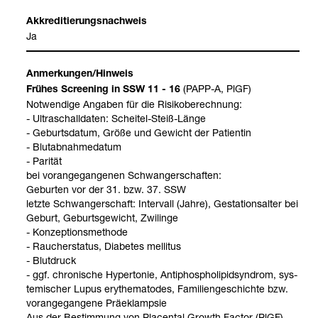
Akkre­di­tie­rungs­nach­weis
Ja
Anmer­kun­gen/Hin­weis
(PAPP-​A, PlGF)
Frü­hes Scree­ning in SSW 11 - 16
Not­wen­dige Anga­ben für die Risi­ko­be­rech­nung:
- Ultra­schall­da­ten: Schei­tel-​Steiß-​Länge
- Geburts­da­tum, Größe und Gewicht der Pati­en­tin
- Blut­ab­nah­me­da­tum
- Pari­tät
bei vor­an­ge­gan­ge­nen Schwan­ger­schaf­ten:
Gebur­ten vor der 31. bzw. 37. SSW
letzte Schwan­ger­schaft: Inter­vall (Jahre), Gesta­ti­ons­al­ter bei
Geburt, Geburts­ge­wicht, Zwi­linge
- Kon­zep­ti­ons­me­thode
- Rau­cher­sta­tus, Dia­be­tes mel­li­tus
- Blut­druck
- ggf. chro­ni­sche Hyper­to­nie, Anti­phos­pho­li­pid­syn­drom, sys­
te­mi­scher Lupus ery­the­ma­to­des, Fami­li­en­ge­schichte bzw.
vor­an­ge­gan­gene Prä­ek­lamp­sie
Aus der Bestim­mung von Pla­cen­tal Growth Fac­tor (PlGF)