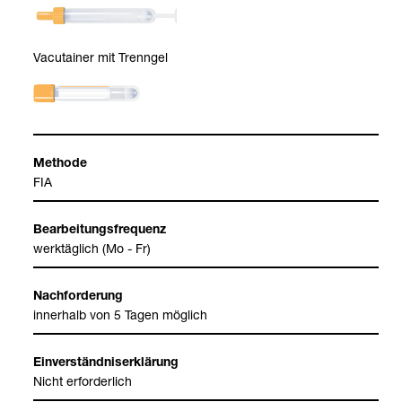
Vacu­tai­ner mit Trenn­gel
Methode
FIA
Bear­bei­tungs­fre­quenz
werk­täg­lich (Mo - Fr)
Nach­for­de­rung
inner­halb von 5 Tagen mög­lich
Ein­ver­ständ­nis­er­klä­rung
Nicht erfor­der­lich