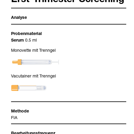
Erst-​Tri­mes­ter-​Scree­ning
Ana­lyse
Pro­ben­ma­te­rial
0.5 ml
Serum
Mono­vette mit Trenn­gel
Vacu­tai­ner mit Trenn­gel
Methode
FIA
Bear­bei­tungs­fre­quenz