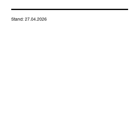
Stand: 27.04.2026
Kontakt
Social Media
Impressum
Allgemeine Einkaufsbedingungen
Datenschutzerklärung