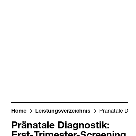
Prä­na­tale Dia­g
Home
Leis­tungs­ver­zeich­nis
Prä­na­tale Dia­gnos­tik: