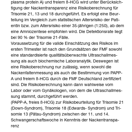
plasma pro­tein A) und freiem ß-​HCG wird unter Berück­sich­
ti­gung der Nacken­trans­pa­renz eine Risi­ko­be­rech­nung für
Tri­so­mie 21, 13 und 18 durch­ge­führt. Es erfolgt eine Beur­
tei­lung im Ver­gleich zum sta­tis­ti­schen Alters­ri­siko der Pati­
en­tin bzw. zum Alters­ri­siko einer 35-​jäh­ri­gen (1:250), ab dem
eine Amnio­zen­tese emp­foh­len wird. Die Detek­ti­ons­rate liegt
bei 90 % der Tri­so­mie 21-​Fälle.
Vor­aus­set­zung für die valide Ein­schät­zung des Risi­kos im
ers­ten Tri­mes­ter ist nach den Grund­sät­zen der FMF sowohl
eine stan­dar­di­sierte qua­li­täts­über­wachte Ultra­schall­mes­
sung als auch bio­che­mi­sche Labor­ana­ly­tik. Des­we­gen ist
eine Risi­ko­be­rech­nung nur zuläs­sig, wenn sowohl die
Nacken­fal­ten­mes­sung als auch die Bestim­mung von PAPP-​
A und freiem ß-​HCG durch die FMF Deutsch­land zer­ti­fi­ziert
sind. Die Risi­ko­be­rech­nung kann dann wahl­weise vom
Labor oder vom Gynä­ko­lo­gen, von dem die Ultra­schall­mes­
sung stammt, durch­ge­führt wer­den.
(PAPP-​A, freies ß-​HCG) zur Risi­ko­be­ur­tei­lung für Tri­so­mie 21
(Down-​Syn­drom), Tri­so­mie 18 (Edwards-​ Syn­drom) und Tri­
so­mie 13 (Pätau-​Syn­drom) zwi­schen der 11. und 14.
Schwan­ger­schafts­wo­che in Kennt­nis der Nacken­trans­pa­
renz