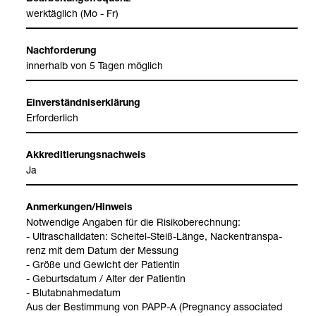
werk­täg­lich (Mo - Fr)
Nach­for­de­rung
inner­halb von 5 Tagen mög­lich
Ein­ver­ständ­nis­er­klä­rung
Erfor­der­lich
Akkre­di­tie­rungs­nach­weis
Ja
Anmer­kun­gen/Hin­weis
Not­wen­dige Anga­ben für die Risi­ko­be­rech­nung:
- Ultra­schall­da­ten: Schei­tel-​Steiß-​Länge, Nacken­trans­pa­
renz mit dem Datum der Mes­sung
- Größe und Gewicht der Pati­en­tin
- Geburts­da­tum / Alter der Pati­en­tin
- Blut­ab­nah­me­da­tum
Aus der Bestim­mung von PAPP-​A (Pregnancy asso­cia­ted