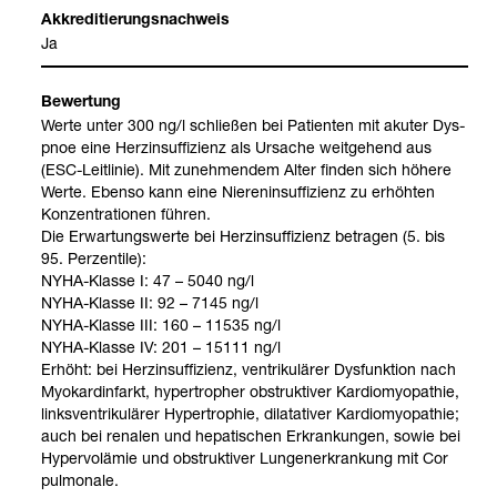
Akkre­di­tie­rungs­nach­weis
Ja
Bewer­tung
Werte unter 300 ng/l schlie­ßen bei Pati­en­ten mit aku­ter Dys­
pnoe eine Herz­in­suf­fi­zi­enz als Ursa­che weit­ge­hend aus
(ESC-​Leit­li­nie). Mit zuneh­men­dem Alter fin­den sich höhere
Werte. Ebenso kann eine Nie­ren­in­suf­fi­zi­enz zu erhöh­ten
Kon­zen­tra­tio­nen füh­ren.
Die Erwar­tungs­werte bei Herz­in­suf­fi­zi­enz betra­gen (5. bis
95. Per­zen­tile):
NYHA-​Klasse I: 47 – 5040 ng/l
NYHA-​Klasse II: 92 – 7145 ng/l
NYHA-​Klasse III: 160 – 11535 ng/l
NYHA-​Klasse IV: 201 – 15111 ng/l
Erhöht: bei Herz­in­suf­fi­zi­enz, ven­tri­ku­lä­rer Dys­funk­tion nach
Myo­kard­in­farkt, hyper­tro­pher obstruk­ti­ver Kar­dio­myo­pa­thie,
links­ven­tri­ku­lä­rer Hyper­tro­phie, dila­ta­ti­ver Kar­dio­myo­pa­thie;
auch bei rena­len und hepa­ti­schen Erkran­kun­gen, sowie bei
Hyper­volä­mie und obstruk­ti­ver Lun­gen­er­kran­kung mit Cor
pul­mo­n­ale.