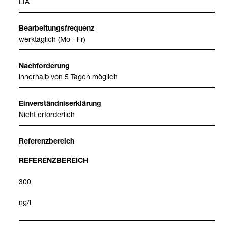
LIA
Bear­bei­tungs­fre­quenz
werk­täg­lich (Mo - Fr)
Nach­for­de­rung
inner­halb von 5 Tagen mög­lich
Ein­ver­ständ­nis­er­klä­rung
Nicht erfor­der­lich
Refe­renz­be­reich
REFE­RENZ­BE­REICH
300
ng/l