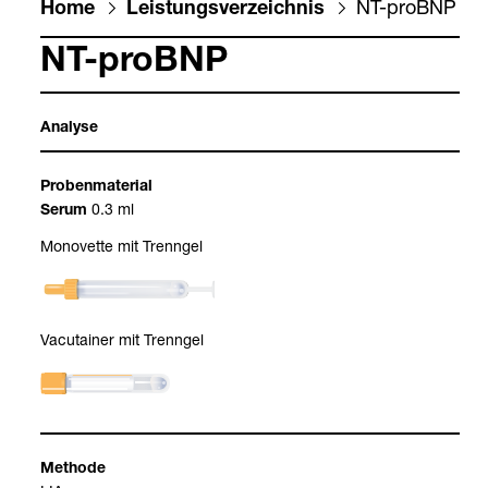
NT-​proBNP
Home
Leis­tungs­ver­zeich­nis
NT-​proBNP
Ana­lyse
Pro­ben­ma­te­rial
0.3 ml
Serum
Mono­vette mit Trenn­gel
Vacu­tai­ner mit Trenn­gel
Methode