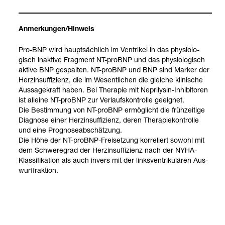
Anmer­kun­gen/Hin­weis
Pro-​BNP wird haupt­säch­lich im Ven­tri­kel in das phy­sio­lo­
gisch inak­tive Frag­ment NT-​proBNP und das phy­sio­lo­gisch
aktive BNP gespal­ten. NT-​proBNP und BNP sind Mar­ker der
Herz­in­suf­fi­zi­enz, die im Wesent­li­chen die glei­che kli­ni­sche
Aus­sa­ge­kraft haben. Bei The­ra­pie mit Neprily­sin-​Inhi­bi­to­ren
ist alleine NT-​proBNP zur Ver­laufs­kon­trolle geeig­net.
Die Bestim­mung von NT-​proBNP ermög­licht die früh­zei­tige
Dia­gnose einer Herz­in­suf­fi­zi­enz, deren The­ra­pie­kon­trolle
und eine Pro­gno­se­ab­schät­zung.
Die Höhe der NT-​proBNP-​Frei­set­zung kor­re­liert sowohl mit
dem Schwe­re­grad der Herz­in­suf­fi­zi­enz nach der NYHA-​
Klas­si­fi­ka­tion als auch invers mit der links­ven­tri­ku­lä­ren Aus­
wurf­frak­tion.
BNP
Stand: 31.07.2026