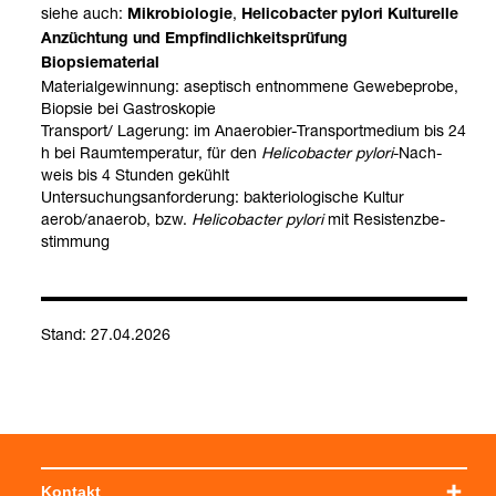
siehe auch:
,
Mikro­bio­lo­gie
Heli­co­bac­ter pylori Kul­tu­relle
Anzüch­tung und Emp­find­lich­keits­prü­fung
Biop­sie­ma­te­rial
Mate­ri­al­ge­win­nung: asep­tisch ent­nom­mene Gewe­be­probe,
Biop­sie bei Gastro­sko­pie
Trans­port/ Lage­rung: im Anae­ro­bier-​Trans­port­me­dium bis 24
h bei Raum­tem­pe­ra­tur, für den
Heli­co­bac­ter pylori
-​Nach­
weis bis 4 Stun­den gekühlt
Unter­su­chungs­an­for­de­rung: bak­te­rio­lo­gi­sche Kul­tur
aerob/anae­rob, bzw.
Heli­co­bac­ter pylori
mit Resis­tenz­be­
stim­mung
Stand: 27.04.2026
Kontakt