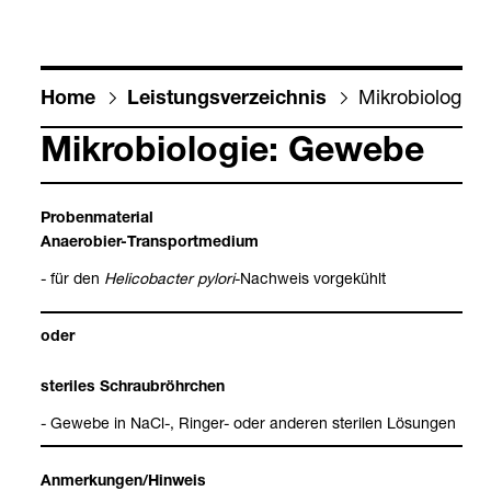
Mikro­bio­lo­gi
Home
Leis­tungs­ver­zeich­nis
Mikro­bio­lo­gie: Gewebe
Pro­ben­ma­te­rial
Anae­ro­bier-​Trans­port­me­dium
- für den
Heli­co­bac­ter pylori
-​Nach­weis vor­ge­kühlt
oder
ste­ri­les Schrau­b­röhr­chen
- Gewebe in NaCl-​, Rin­ger-​ oder ande­ren ste­ri­len Lösun­gen
Anmer­kun­gen/Hin­weis