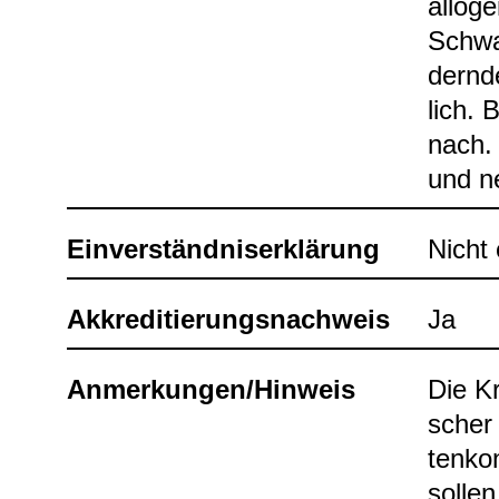
allo­ge
Schwan
dernde
lich. 
nach. 
und ne
Ein­ver­ständ­nis­er­klä­rung
Nicht e
Akkre­di­tie­rungs­nach­weis
Ja
Anmer­kun­gen/Hin­weis
Die Kr
scher 
ten­ko
sol­le