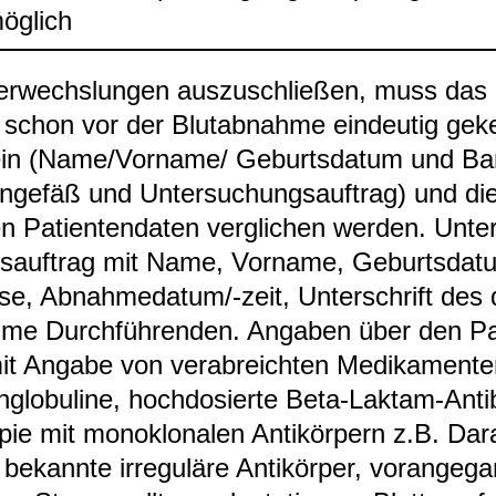
ög­lich
­wechs­lun­gen aus­zu­schlie­ßen, muss das 
 schon vor der Blut­ab­nahme ein­deu­tig gek
ein (Name/Vor­name/ Geburts­da­tum und Bar
n­ge­fäß und Unter­su­chungs­auf­trag) und d
n Pati­en­ten­da­ten ver­gli­chen wer­den. Unter
­auf­trag mit Name, Vor­name, Geburts­da­t
e, Abnah­me­da­tum/-​zeit, Unter­schrift des 
me Durch­füh­ren­den. Anga­ben über den Pat
it Angabe von ver­ab­reich­ten Medi­ka­men­t
glo­bu­line, hoch­do­sierte Beta-​Laktam-​Anti­b
­pie mit mono­klo­na­len Anti­kör­pern z.B. Dar
bekannte irre­gu­läre Anti­kör­per, vor­an­ge­g