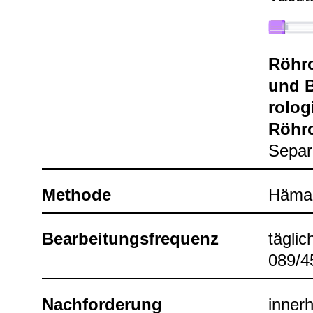
Röhr­
und B
ro­lo­
Röhr­c
Sepa­r
Methode
Hämag­
Bear­bei­tungs­fre­quenz
täg­lic
089/4
Nach­for­de­rung
inner­