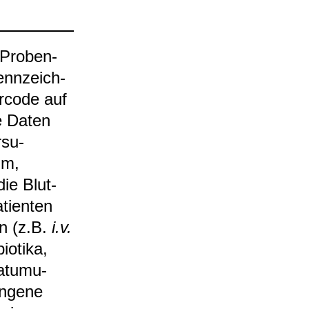
Pro­ben­
enn­zeich­
­code auf
ie Daten
­su­
um,
die Blut­
i­en­ten
en (z.B.
i.v.
io­tika,
a­tu­mu­
an­gene