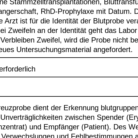
ne Stamm­zell­trans­plan­ta­tio­nen, Blut­trans­fu
­ger­schaft, RhD-​Pro­phy­laxe mit Datum. 
 Arzt ist für die Iden­ti­tät der Blut­probe ver­
Bei Zwei­feln an der Iden­ti­tät geht das Labor
Ver­blei­ben Zwei­fel, wird die Probe nicht bea
ues Unter­su­chungs­ma­te­rial ange­for­dert.
rfor­der­lich
euz­probe dient der Erken­nung blut­grup­pen­se
Unver­träg­lich­kei­ten zwi­schen Spen­der (Ery
n­zen­trat) und Emp­fän­ger (Pati­ent). Des Wei
n Ver­wechs­lun­gen und Fehl­be­stim­mun­gen a