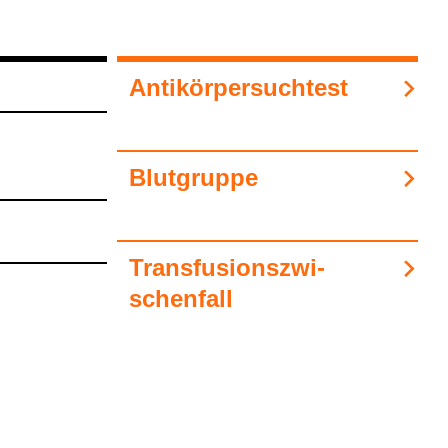
Anti­kör­per­such­test
Blut­gruppe
Trans­fu­si­ons­zwi­
schen­fall