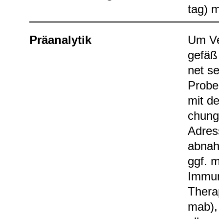
tag) m
Prä­ana­ly­tik
Um Ver
ge­fäß
net s
Pro­be
mit de
chungs
Adress
ab­nah
ggf. m
Immun­
The­ra
mab), 