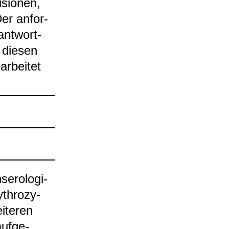
­sio­nen,
Der anfor­
ant­wort­
 die­sen
r­bei­tet
­ro­lo­gi­
­thro­zy­
­te­ren
uf­ge­