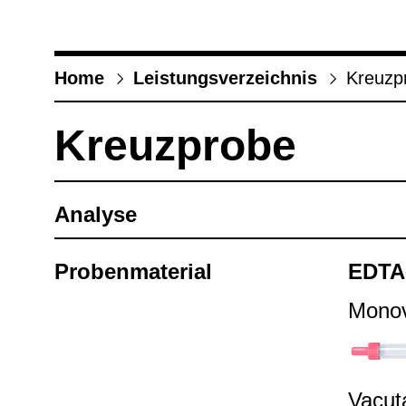
Home
Leis­tungs­ver­zeich­nis
Kreuz­p
Kreuz­probe
Ana­lyse
Pro­ben­ma­te­rial
EDTA-
Mono­
Vacu­t