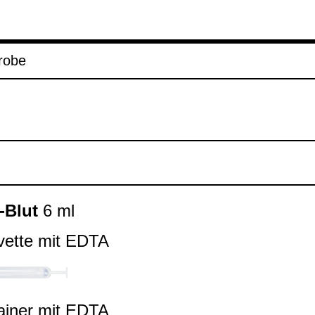
robe
​Blut
6 ml
vette mit EDTA
ai­ner mit EDTA