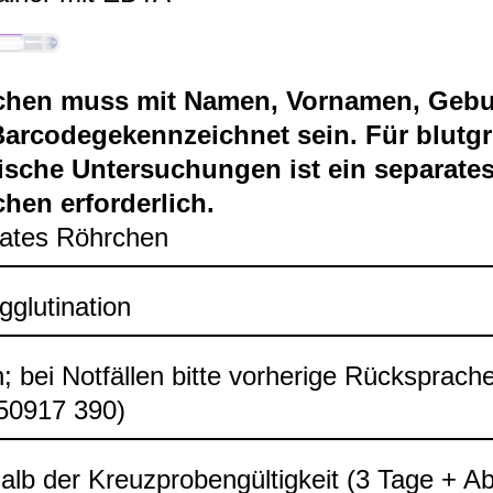
chen muss mit Namen, Vor­na­men, Gebur
ar­code­ge­kenn­zeich­net sein. Für blut­gr
gi­sche Unter­su­chun­gen ist ein sepa­ra­te
hen erfor­der­lich.
a­tes Röhr­chen
glu­ti­na­tion
h; bei Not­fäl­len bitte vor­he­rige Rück­spra­ch
50917 390)
halb der Kreuz­pro­ben­gül­tig­keit (3 Tage + 