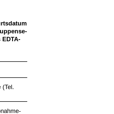
ts­da­tum
up­pen­se­
s EDTA-​
e (Tel.
Abnah­me­