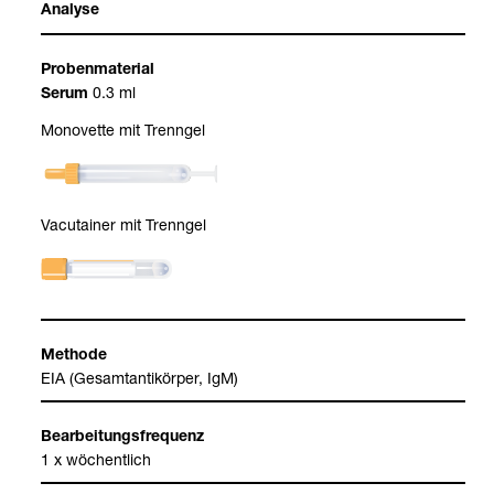
Ana­lyse
Pro­ben­ma­te­rial
0.3 ml
Serum
Mono­vette mit Trenn­gel
Vacu­tai­ner mit Trenn­gel
Methode
EIA (Gesamt­an­ti­kör­per, IgM)
Bear­bei­tungs­fre­quenz
1 x wöchent­lich