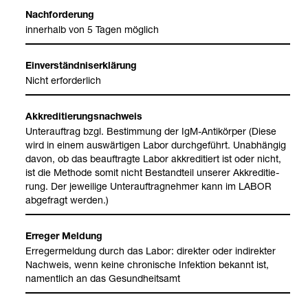
Nach­for­de­rung
inner­halb von 5 Tagen mög­lich
Ein­ver­ständ­nis­er­klä­rung
Nicht erfor­der­lich
Akkre­di­tie­rungs­nach­weis
Unter­auf­trag bzgl. Bestim­mung der IgM-​Anti­kör­per (Diese
wird in einem aus­wär­ti­gen Labor durch­ge­führt. Unab­hän­gig
davon, ob das beauf­tragte Labor akkre­di­tiert ist oder nicht,
ist die Methode somit nicht Bestand­teil unse­rer Akkre­di­tie­
rung. Der jewei­lige Unter­auf­trag­neh­mer kann im LABOR
abge­fragt wer­den.)
Erre­ger Mel­dung
Erre­ger­mel­dung durch das Labor: direk­ter oder indi­rek­ter
Nach­weis, wenn keine chro­ni­sche Infek­tion bekannt ist,
nament­lich an das Gesund­heits­amt