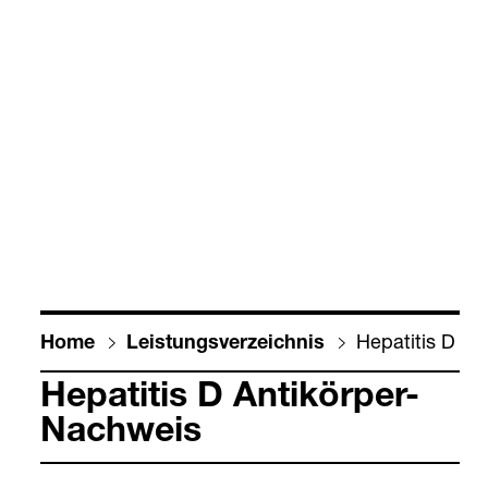
Hepa­ti­tis D An
Home
Leis­tungs­ver­zeich­nis
Hepa­ti­tis D Anti­kör­per-​
Nach­weis