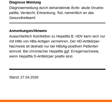
Dia­gnose Mel­dung
Dia­gno­se­mel­dung durch behan­delnde Ärzte: akute Virus­he­
pa­ti­tis, Ver­dacht, Erkran­kung, Tod, nament­lich an das
Gesund­heits­amt
Anmer­kun­gen/Hin­weis
Aus­schließ­lich Koin­fek­tion zu Hepa­ti­tis B. HDV kann sich nur
mit Hilfe von HBs-​Anti­gen ver­meh­ren. Der HD-​Anti­kör­per-​
Nach­weis ist des­halb nur bei HBsAg-​posi­ti­ven Pati­en­ten
sinn­voll. Bei chro­ni­scher Hepa­ti­tis ggf. Erre­ger­nach­weis,
wenn Hepa­ti­tis D-​Anti­kör­per posi­tiv sind.
Stand: 27.04.2026
Hepa­ti­tis D-​Virus (RNA-​Nach­weis)