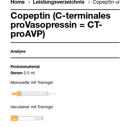
Copep­tin und C
Home
Leis­tungs­ver­zeich­nis
Copep­tin (C-​ter­mi­na­les
pro­Va­s­opres­sin = CT-​
pro­AVP)
Ana­lyse
Pro­ben­ma­te­rial
0.5 ml
Serum
Mono­vette mit Trenn­gel
Vacu­tai­ner mit Trenn­gel