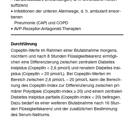
suf­fi­zi­enz
• Infek­tio­nen der unte­ren Atem­wege, d. h. ambu­lant erwor­
be­nen
Pneu­mo­nie (CAP) und COPD
• AVP-​Rezep­tor-​Ant­ago­nist-​The­ra­pien
Durch­füh­rung
Copep­tin-​Werte im Rah­men einer Blut­ab­nahme mor­gens,
nüch­tern und nach 8 Stun­den Flüs­sig­keits­ka­renz ermög­li­
chen eine Dif­fe­ren­zie­rung zwi­schen zen­tra­lem Dia­be­tes
insi­pi­dus (Copep­tin < 2,6 pmol/l) und rena­lem Dia­be­tes insi­
pi­dus (Copep­tin > 20 pmol/L). Bei Copep­tin-​Wer­ten im
Bereich zwi­schen 2,6 pmol/L – 20 pmol/L kann die Berech­
nung des Copep­tin-​Index zur Dif­fe­ren­zie­rung zwi­schen pri­
mä­rer Poly­di­psie (Copep­tin-​Index
≥
20) und einem zen­tra­len
Dia­be­tes insi­pi­dus par­tia­lis (Copep­tin-​Index < 20) bei­tra­gen.
Dazu bedarf es einer wei­te­ren Blut­ab­nahme nach 16 Stun­
den Flüs­sig­keits­ka­renz und der zusätz­li­chen Bestim­mung
des Serum-​Natri­ums.