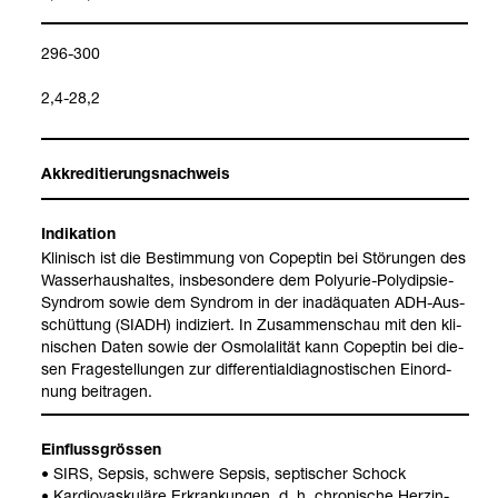
296-300
2,4-28,2
Akkre­di­tie­rungs­nach­weis
Indi­ka­tion
Kli­nisch ist die Bestim­mung von Copep­tin bei Stö­run­gen des
Was­ser­haus­hal­tes, ins­be­son­dere dem Poly­urie-​Poly­di­psie-​
Syn­drom sowie dem Syn­drom in der inad­äqua­ten ADH-​Aus­
schüt­tung (SIADH) indi­ziert. In Zusam­men­schau mit den kli­
ni­schen Daten sowie der Osmo­la­li­tät kann Copep­tin bei die­
sen Fra­ge­stel­lun­gen zur dif­fe­ren­ti­al­dia­gnos­ti­schen Ein­ord­
nung bei­tra­gen.
Ein­fluss­grös­sen
• SIRS, Sep­sis, schwere Sep­sis, sep­ti­scher Schock
• Kar­dio­vas­ku­läre Erkran­kun­gen, d. h. chro­ni­sche Herz­in­