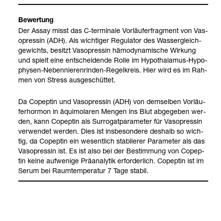
Bewer­tung
Der Assay misst das C-​ter­mi­nale Vor­läu­fer­frag­ment von Vas­
opres­sin (ADH). Als wich­ti­ger Regu­la­tor des Was­ser­gleich­
ge­wichts, besitzt Vas­opres­sin hämo­dy­na­mi­sche Wir­kung
und spielt eine ent­schei­dende Rolle im Hypo­tha­la­mus-​Hypo­
phy­sen-​Neben­nie­ren­rin­den-​Regel­kreis. Hier wird es im Rah­
men von Stress aus­ge­schüt­tet.
Da Copep­tin und Vas­opres­sin (ADH) von dem­sel­ben Vor­läu­
fer­hor­mon in äqui­mo­la­ren Men­gen ins Blut abge­ge­ben wer­
den, kann Copep­tin als Sur­ro­gat­pa­ra­me­ter für Vas­opres­sin
ver­wen­det wer­den. Dies ist ins­be­son­dere des­halb so wich­
tig, da Copep­tin ein wesent­lich sta­bi­le­rer Para­me­ter als das
Vas­opres­sin ist. Es ist also bei der Bestim­mung von Copep­
tin keine auf­we­nige Prä­ana­ly­tik erfor­der­lich. Copep­tin ist im
Osmo­la­li­tät
ADH (anti­di­ure­ti­sches Hor­
Serum bei Raum­tem­pe­ra­tur 7 Tage sta­bil.
mon, Vas­opres­sin)
Anmer­kun­gen/Hin­weis