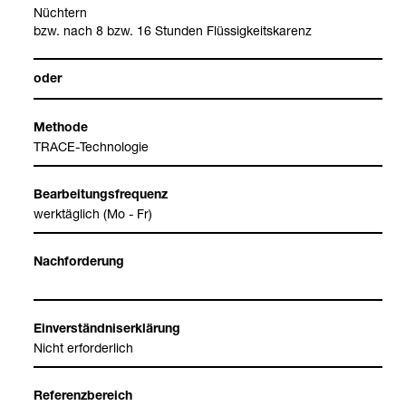
Nüch­tern
bzw. nach 8 bzw. 16 Stun­den Flüs­sig­keits­ka­renz
oder
Methode
TRACE-​Tech­no­lo­gie
Bear­bei­tungs­fre­quenz
werk­täg­lich (Mo - Fr)
Nach­for­de­rung
Ein­ver­ständ­nis­er­klä­rung
Nicht erfor­der­lich
Refe­renz­be­reich