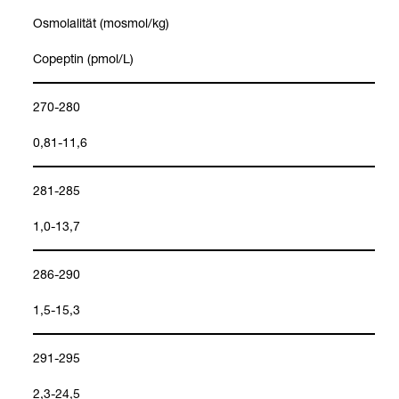
Osmo­la­li­tät (mos­mol/kg)
Copep­tin (pmol/L)
270-280
0,81-11,6
281-285
1,0-13,7
286-290
1,5-15,3
291-295
2,3-24,5