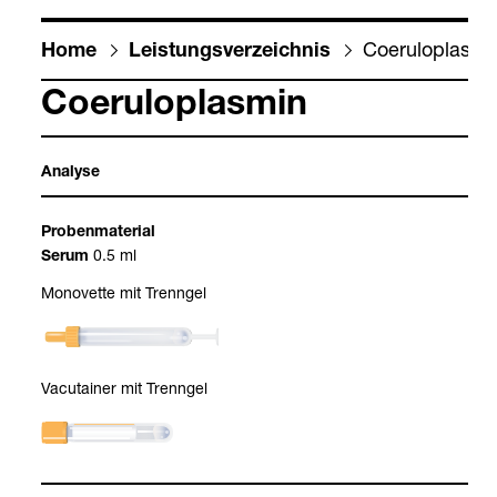
Coe­ru­lo­plas­mi
Home
Leis­tungs­ver­zeich­nis
Coe­ru­lo­plas­min
Ana­lyse
Pro­ben­ma­te­rial
0.5 ml
Serum
Mono­vette mit Trenn­gel
Vacu­tai­ner mit Trenn­gel