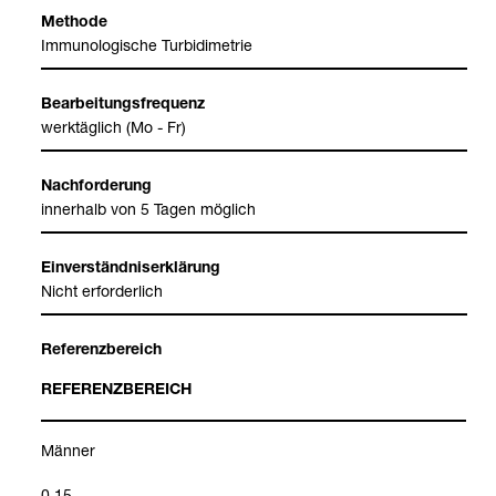
Methode
Immu­no­lo­gi­sche Tur­bi­di­me­trie
Bear­bei­tungs­fre­quenz
werk­täg­lich (Mo - Fr)
Nach­for­de­rung
inner­halb von 5 Tagen mög­lich
Ein­ver­ständ­nis­er­klä­rung
Nicht erfor­der­lich
Refe­renz­be­reich
REFE­RENZ­BE­REICH
Män­ner
0.15