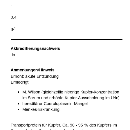
-
0.4
g/l
Akkre­di­tie­rungs­nach­weis
Ja
Anmer­kun­gen/Hin­weis
Erhöht: akute Ent­zün­dung
Ernied­rigt:
M. Wil­son (gleich­zei­tig nied­rige Kup­fer-​Kon­zen­tra­tion
im Serum und erhöhte Kup­fer-​Aus­schei­dung im Urin)
heredi­tä­rer Coe­ru­lo­plas­min-​Man­gel
Men­kes-​Erkran­kung.
Trans­port­pro­tein für Kup­fer. Ca. 90 - 95 % des Kup­fers im