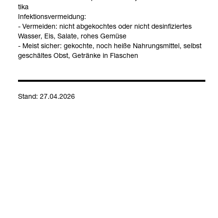
tika
Infek­ti­ons­ver­mei­dung:
- Ver­mei­den: nicht abge­koch­tes oder nicht des­in­fi­zier­tes
Was­ser, Eis, Salate, rohes Gemüse
- Meist sicher: gekochte, noch heiße Nah­rungs­mit­tel, selbst
geschäl­tes Obst, Getränke in Fla­schen
Mikro­bio­lo­gie: Gastro­in­te­sti­nal­trakt
Stand: 27.04.2026
Kontakt
Social Media
Impressum