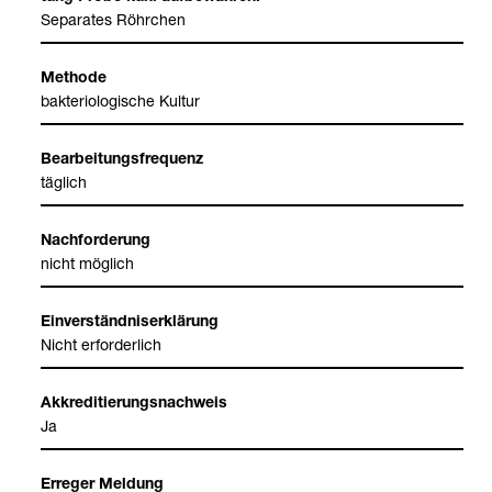
Sepa­ra­tes Röhr­chen
Methode
bak­te­rio­lo­gi­sche Kul­tur
Bear­bei­tungs­fre­quenz
täg­lich
Nach­for­de­rung
nicht mög­lich
Ein­ver­ständ­nis­er­klä­rung
Nicht erfor­der­lich
Akkre­di­tie­rungs­nach­weis
Ja
Erre­ger Mel­dung