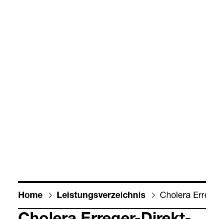
Cho­lera Erre­ger
Home
Leis­tungs­ver­zeich­nis