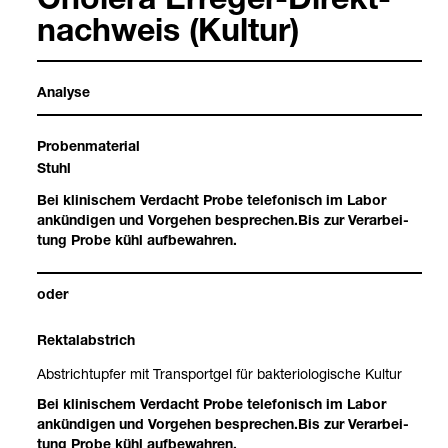
Cho­lera Erre­ger-​Direkt­
nach­weis (Kul­tur)
Ana­lyse
Pro­ben­ma­te­rial
Stuhl
Bei kli­ni­schem Ver­dacht Probe tele­fo­nisch im Labor
ankün­di­gen und Vor­ge­hen bespre­chen.Bis zur Ver­ar­bei­
tung Probe kühl auf­be­wah­ren.
oder
Rek­tal­ab­strich
Abst­rich­tup­fer mit Trans­port­gel für bak­te­rio­lo­gi­sche Kul­tur
Bei kli­ni­schem Ver­dacht Probe tele­fo­nisch im Labor
ankün­di­gen und Vor­ge­hen bespre­chen.Bis zur Ver­ar­bei­
tung Probe kühl auf­be­wah­ren.