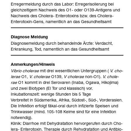
Erre­ger­mel­dung durch das Labor: Erre­ger­iso­lie­rung bei
gleich­zei­ti­gem Nach­weis des O1- oder O139-​Anti­gens und
Nach­weis des Cho­lera-​ Ente­ro­to­xins bzw. des Cho­lera-​
Ente­ro­to­xin-​Gens, nament­lich an das Gesund­heits­amt
Dia­gnose Mel­dung
Dia­gno­se­mel­dung durch behan­delnde Ärzte: Ver­dacht,
Erkran­kung, Tod, nament­lich an das Gesund­heits­amt
Anmer­kun­gen/Hin­weis
Vibrio cho­le­rae
mit drei wesent­li­chen Unter­grup­pen (
V. cho­
le­rae
O1,
V. cho­le­rae
O139,
V cho­le­rae
non-​O1).
V. cho­le­
rae
O1 kommt in drei Ser­ova­ren (Inaba, Ogawa, Hiko­jima)
und zwei Bio­ty­pen (El Tor und klas­sisch) vor.
Inku­ba­ti­ons­zeit: wenige Stun­den bis 5 Tage
Ver­brei­tet in Süd­ame­rika, Afrika, Süd­ost-​, Süd-​, Vor­der­asien.
Die Infek­tion erfolgt fäkal-​oral durch infi­zierte Spei­sen und
Trink­was­ser (mind. 105-108 Keime sind für eine Infek­tion
not­wen­dig).
Kli­nik: Diar­rhoe mit Dehy­dra­ta­tion her­vor­ge­ru­fen durch Cho­
lera-​ Ente­ro­to­xin. The­ra­pie durch Rehy­dra­ta­tion und Anti­bio­