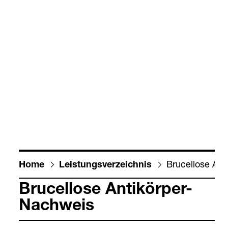
Bru­cel­lose Ant
Home
Leis­tungs­ver­zeich­nis
Bru­cel­lose Anti­kör­per-​
Nach­weis