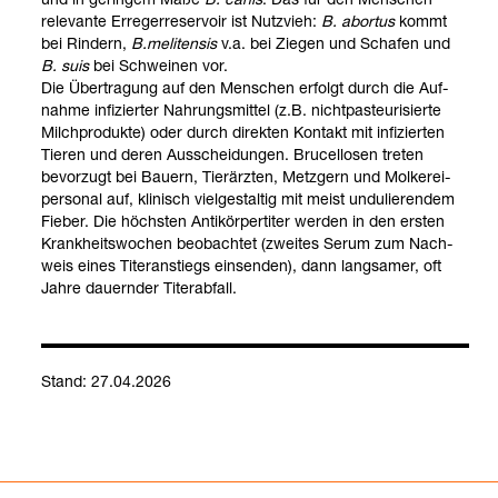
rele­vante Erre­ger­re­ser­voir ist Nutz­vieh:
B. abor­tus
kommt
bei Rin­dern,
B.meli­ten­sis
v.a. bei Zie­gen und Scha­fen und
B. suis
bei Schwei­nen vor.
Die Über­tra­gung auf den Men­schen erfolgt durch die Auf­
nahme infi­zier­ter Nah­rungs­mit­tel (z.B. nicht­pas­teu­ri­sierte
Milch­pro­dukte) oder durch direk­ten Kon­takt mit infi­zier­ten
Tie­ren und deren Aus­schei­dun­gen. Bru­cel­lo­sen tre­ten
bevor­zugt bei Bau­ern, Tier­ärz­ten, Metz­gern und Mol­ke­rei­
per­so­nal auf, kli­nisch viel­ge­stal­tig mit meist undu­lie­ren­dem
Fie­ber. Die höchs­ten Anti­kör­per­ti­ter wer­den in den ers­ten
Krank­heits­wo­chen beob­ach­tet (zwei­tes Serum zum Nach­
weis eines Titer­an­stiegs ein­sen­den), dann lang­sa­mer, oft
Jahre dau­ern­der Titer­ab­fall.
Stand: 27.04.2026
Bru­cel­lose Erre­ger-​Direkt­nach­weis (Kul­tur)