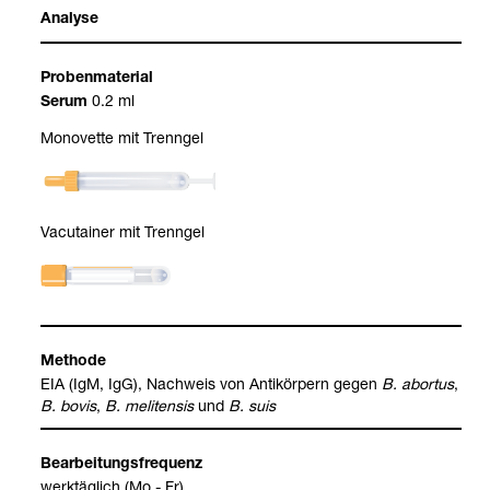
Ana­lyse
Pro­ben­ma­te­rial
0.2 ml
Serum
Mono­vette mit Trenn­gel
Vacu­tai­ner mit Trenn­gel
Methode
EIA (IgM, IgG), Nach­weis von Anti­kör­pern gegen
B. abor­tus
,
B. bovis
,
B. meli­ten­sis
und
B. suis
Bear­bei­tungs­fre­quenz
werk­täg­lich (Mo - Fr)