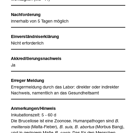
Nach­for­de­rung
inner­halb von 5 Tagen mög­lich
Ein­ver­ständ­nis­er­klä­rung
Nicht erfor­der­lich
Akkre­di­tie­rungs­nach­weis
Ja
Erre­ger Mel­dung
Erre­ger­mel­dung durch das Labor: direk­ter oder indi­rek­ter
Nach­weis, nament­lich an das Gesund­heits­amt
Anmer­kun­gen/Hin­weis
Inku­ba­ti­ons­zeit: 5 - 60 d
Die Bru­cel­lose ist eine Zoo­nose. Human­pa­tho­gen sind
B.
meli­ten­sis
(Malta-​Fie­ber),
B. suis
,
B. abor­tus
(Mor­bus Bang),
und in gerin­gem Maße
B. canis
. Das für den Men­schen