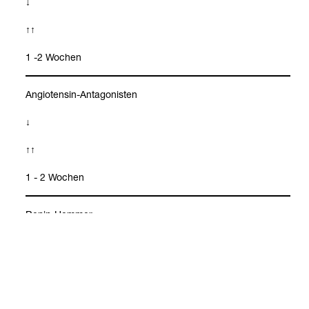
↓
↑↑
1 -2 Wochen
Angio­ten­sin-​Ant­ago­nis­ten
↓
↑↑
1 - 2 Wochen
Aldos­te­ron
Renin
Renin-​Hem­mer
↓
↑↑
1 -2 Wochen