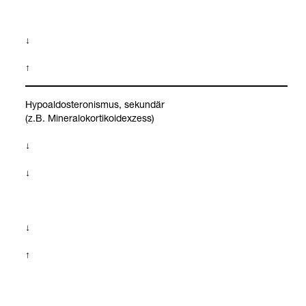
↓
↑
Hypo­al­dos­te­ro­nis­mus, sekun­där
(z.B. Mine­ra­lo­kor­ti­ko­idex­zess)
↓
↓
↓
↑