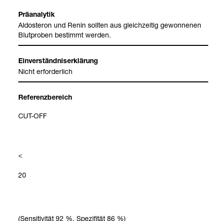
Prä­ana­ly­tik
Aldos­te­ron und Renin soll­ten aus gleich­zei­tig gewon­ne­nen
Blut­pro­ben bestimmt wer­den.
Ein­ver­ständ­nis­er­klä­rung
Nicht erfor­der­lich
Refe­renz­be­reich
CUT-​OFF
<
20
(Sen­si­ti­vi­tät 92 %, Spe­zi­fi­tät 86 %)