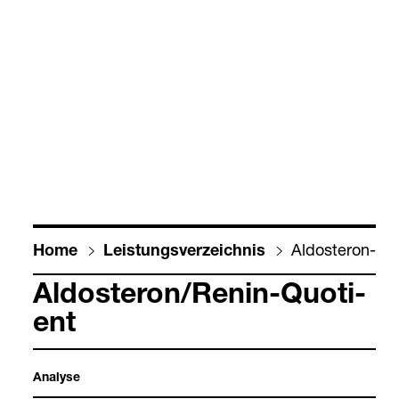
Aldos­te­ron-​Ren
Home
Leis­tungs­ver­zeich­nis
Aldos­te­ron/Renin-​Quo­ti­
ent
Ana­lyse