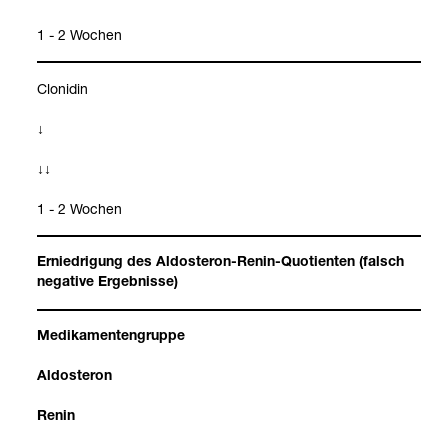
1 - 2 Wochen
Clo­ni­din
↓
↓↓
1 - 2 Wochen
Ernied­ri­gung des Aldos­te­ron-​Renin-​Quo­ti­en­ten (falsch
nega­tive Ergeb­nisse)
Medi­ka­men­ten­gruppe
Aldos­te­ron
Renin