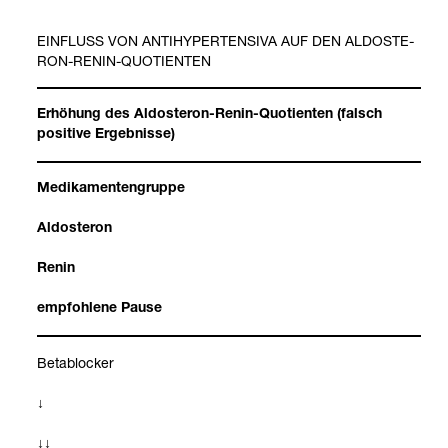
EIN­FLUSS VON ANTI­HY­PER­TEN­SIVA AUF DEN ALDOS­TE­
RON-​RENIN-​QUO­TI­EN­TEN
Erhö­hung des Aldos­te­ron-​Renin-​Quo­ti­en­ten (falsch
posi­tive Ergeb­nisse)
Medi­ka­men­ten­gruppe
Aldos­te­ron
Renin
emp­foh­lene Pause
Beta­blo­cker
↓
↓↓