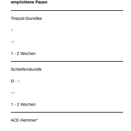
emp­foh­lene Pause
Thia­zid-​Diure­tika
↑
↑↑
1 - 2 Wochen
Schlei­fen­di­ure­tik
Ø - ↑
↑↑
1 - 2 Wochen
ACE-​Hem­mer*