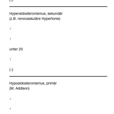
Hype­r­al­dos­te­ro­nis­mus, sekun­där
(z.B. reno­vas­ku­läre Hyper­to­nie)
↑
↑
unter 20
↑
(↓)
Hypo­al­dos­te­ro­nis­mus, pri­mär
(M. Addi­son)
↓
↑