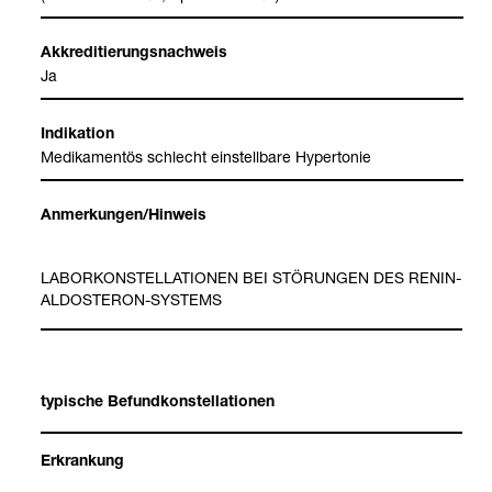
Akkre­di­tie­rungs­nach­weis
Ja
Indi­ka­tion
Medi­ka­men­tös schlecht ein­stell­bare Hyper­to­nie
Anmer­kun­gen/Hin­weis
LABOR­KON­STEL­LA­TIO­NEN BEI STÖ­RUN­GEN DES RENIN-​
ALDOS­TE­RON-​SYS­TEMS
typi­sche Befund­kon­stel­la­tio­nen
Erkran­kung