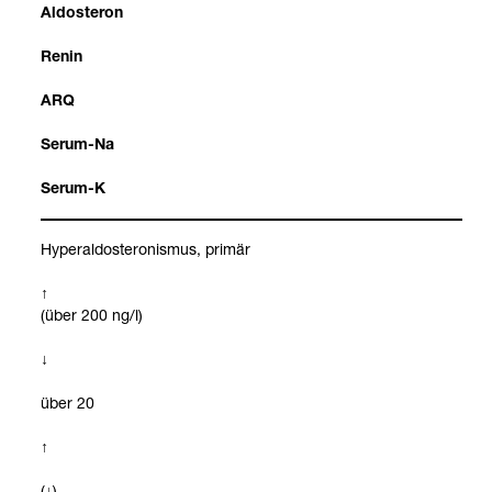
Aldos­te­ron
Renin
ARQ
Serum-​Na
Serum-​K
Hype­r­al­dos­te­ro­nis­mus, pri­mär
↑
(über 200 ng/l)
↓
über 20
↑
(↓)