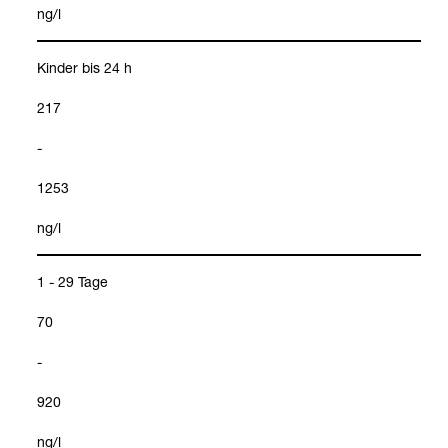
ng/l
Kin­der bis 24 h
217
-
1253
ng/l
1 - 29 Tage
70
-
920
ng/l