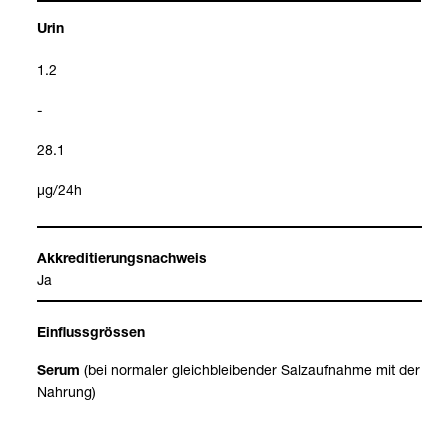
Urin
1.2
-
28.1
μg/24h
Akkre­di­tie­rungs­nach­weis
Ja
Ein­fluss­grös­sen
(bei nor­ma­ler gleich­blei­ben­der Salz­auf­nahme mit der
Serum
Nah­rung)