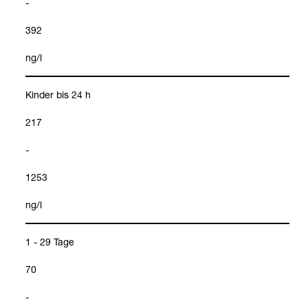
-
392
ng/l
Kin­der bis 24 h
217
-
1253
ng/l
1 - 29 Tage
70
-