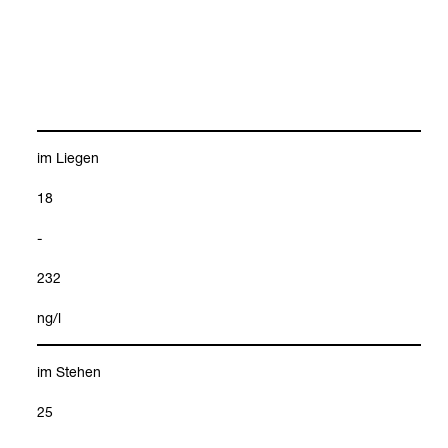
im Lie­gen
18
-
232
ng/l
im Ste­hen
25