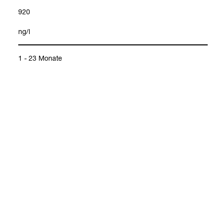
920
ng/l
Aldos­te­ron/Renin-​Quo­ti­ent
Hyper­to­nie
1 - 23 Monate
60
-
550
ng/l
2 - 13 Jahre
30
-