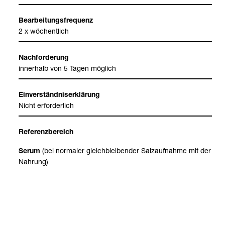
Bear­bei­tungs­fre­quenz
2 x wöchent­lich
Nach­for­de­rung
inner­halb von 5 Tagen mög­lich
Ein­ver­ständ­nis­er­klä­rung
Nicht erfor­der­lich
Refe­renz­be­reich
(bei nor­ma­ler gleich­blei­ben­der Salz­auf­nahme mit der
Serum
Nah­rung)