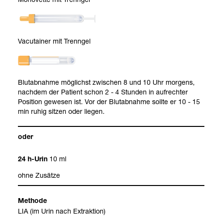
Vacu­tai­ner mit Trenn­gel
Blut­ab­nahme mög­lichst zwi­schen 8 und 10 Uhr mor­gens,
nach­dem der Pati­ent schon 2 - 4 Stun­den in auf­rech­ter
Posi­tion gewe­sen ist. Vor der Blut­ab­nahme sollte er 10 - 15
min ruhig sit­zen oder lie­gen.
oder
10 ml
24 h-​Urin
ohne Zusätze
Methode
LIA (im Urin nach Extrak­tion)