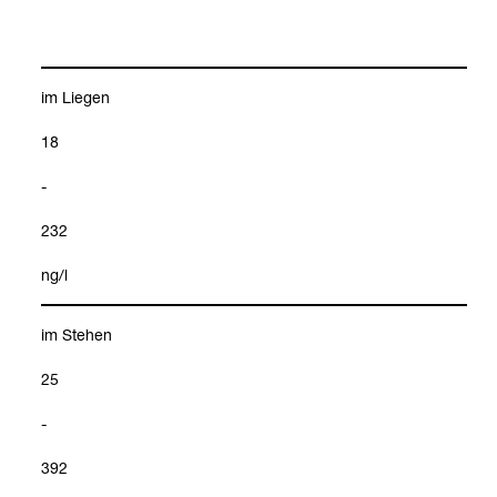
im Lie­gen
18
-
232
ng/l
im Ste­hen
25
-
392