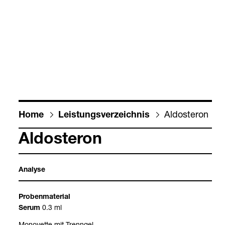
Aldos­te­ron
Home
Leis­tungs­ver­zeich­nis
Aldos­te­ron
Ana­lyse
Pro­ben­ma­te­rial
0.3 ml
Serum
Mono­vette mit Trenn­gel