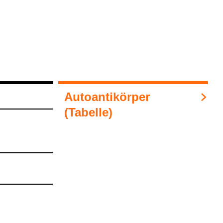
Auto­an­ti­kör­per
(Tabelle)