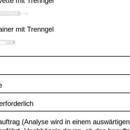
ette mit Trenn­gel
ai­ner mit Trenn­gel
e
rfor­der­lich
auf­trag (Ana­lyse wird in einem aus­wär­ti­ge