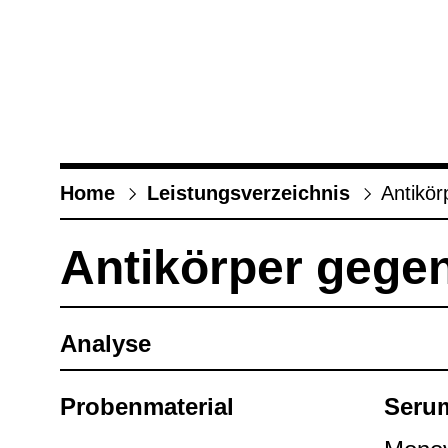
Home
Leis­tungs­ver­zeich­nis
Anti­kör
Anti­kör­per gegen
Ana­lyse
Pro­ben­ma­te­rial
Seru