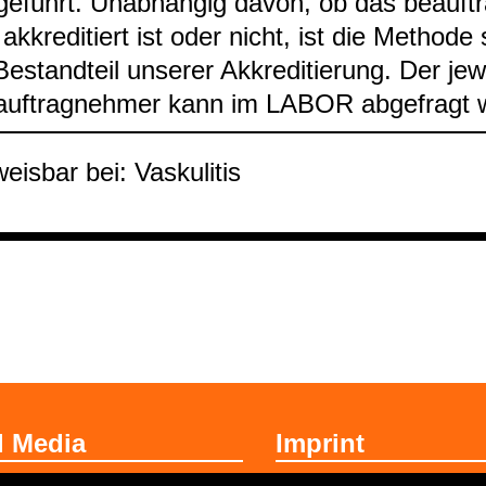
ge­führt. Unab­hän­gig davon, ob das beauf­t
akkre­di­tiert ist oder nicht, ist die Methode
Bestand­teil unse­rer Akkre­di­tie­rung. Der jewe
auf­trag­neh­mer kann im LABOR abge­fragt 
is­bar bei: Vas­ku­li­tis
l Media
Imprint