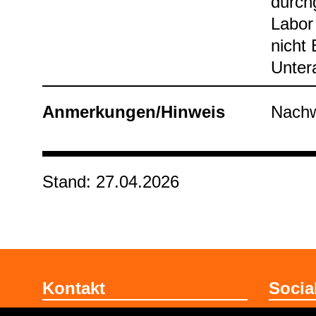
durch­
Labor 
nicht 
Unter­
Anmer­kun­gen/Hin­weis
Nach­we
Stand: 27.04.2026
Kontakt
Socia