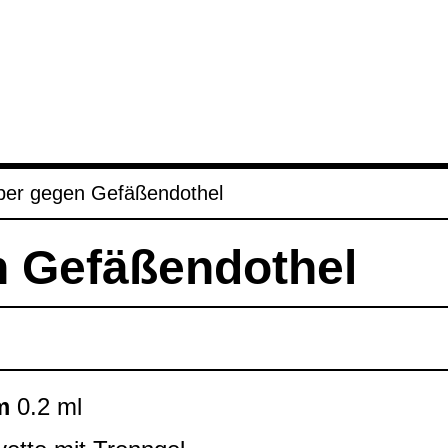
­per gegen Gefä­ßen­do­thel
 Gefä­ßen­do­thel
m
0.2 ml