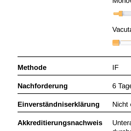
Mono­v
Vacu­t
Methode
IF
Nach­for­de­rung
6 Tag
Ein­ver­ständ­nis­er­klä­rung
Nicht e
Akkre­di­tie­rungs­nach­weis
Unter­