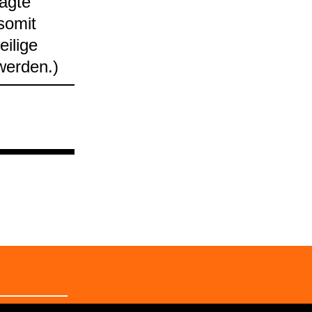
ragte
 somit
i­lige
wer­den.)