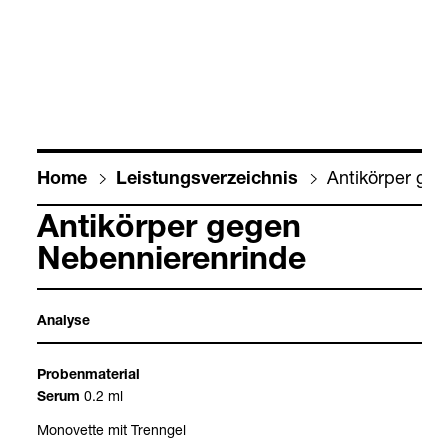
Anti­kör­per ge
Home
Leis­tungs­ver­zeich­nis
Anti­kör­per gegen
Neben­nie­ren­rinde
Ana­lyse
Pro­ben­ma­te­rial
0.2 ml
Serum
Mono­vette mit Trenn­gel