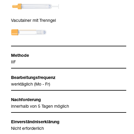
Vacu­tai­ner mit Trenn­gel
Methode
IIF
Bear­bei­tungs­fre­quenz
werk­täg­lich (Mo - Fr)
Nach­for­de­rung
inner­halb von 5 Tagen mög­lich
Ein­ver­ständ­nis­er­klä­rung
Nicht erfor­der­lich