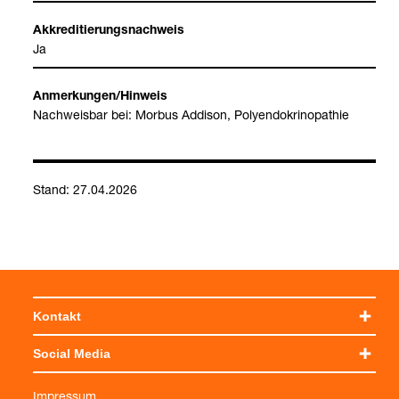
Akkre­di­tie­rungs­nach­weis
Ja
Anmer­kun­gen/Hin­weis
Nach­weis­bar bei: Mor­bus Addi­son, Poly­en­do­kri­no­pa­thie
Stand: 27.04.2026
Kontakt
Social Media
Auto­an­ti­kör­per (Tabelle)
Impressum