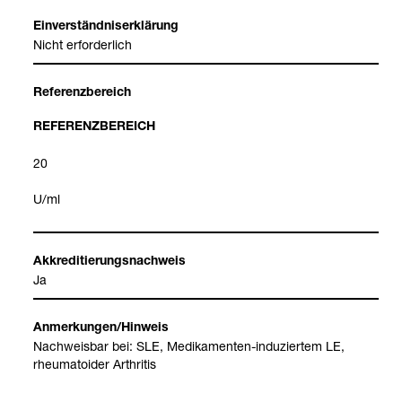
Ein­ver­ständ­nis­er­klä­rung
Nicht erfor­der­lich
Refe­renz­be­reich
REFE­RENZ­BE­REICH
20
U/ml
Akkre­di­tie­rungs­nach­weis
Ja
Anmer­kun­gen/Hin­weis
Nach­weis­bar bei: SLE, Medi­ka­men­ten-​indu­zier­tem LE,
rheu­mato­ider Arthri­tis