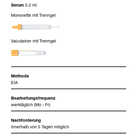
0.2 ml
Serum
Mono­vette mit Trenn­gel
Vacu­tai­ner mit Trenn­gel
Methode
EIA
Bear­bei­tungs­fre­quenz
werk­täg­lich (Mo - Fr)
Nach­for­de­rung
inner­halb von 5 Tagen mög­lich