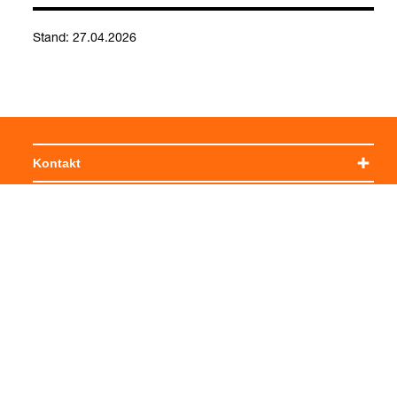
Stand: 27.04.2026
Auto­an­ti­kör­per (Tabelle)
Kontakt
Social Media
Impressum
Allgemeine Einkaufsbedingungen
Datenschutzerklärung
Cookie-Einstellungen verwalten