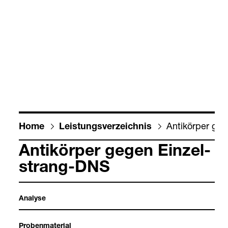
Anti­kör­per geg
Home
Leis­tungs­ver­zeich­nis
Anti­kör­per gegen Ein­zel­
strang-​DNS
Ana­lyse
Pro­ben­ma­te­rial