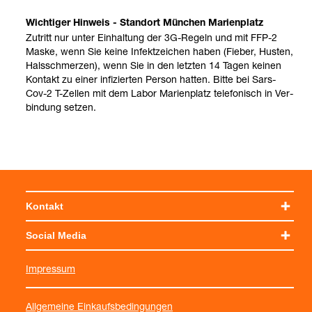
Wich­ti­ger Hin­weis - Stand­ort Mün­chen Mari­en­platz
Zutritt nur unter Ein­hal­tung der 3G-​Regeln und mit FFP-​2
Maske, wenn Sie keine Infekt­zei­chen haben (Fie­ber, Hus­ten,
Hals­schmer­zen), wenn Sie in den letz­ten 14 Tagen kei­nen
Kon­takt zu einer infi­zier­ten Per­son hat­ten. Bitte bei Sars-​
Cov-​2 T-​Zel­len mit dem Labor Mari­en­platz tele­fo­nisch in Ver­
bin­dung set­zen.
Kontakt
Social Media
Impressum
Allgemeine Einkaufsbedingungen