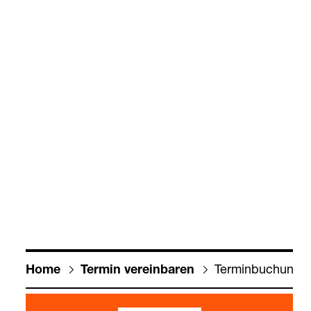
Ter­min­bu­chung M
Home
Ter­min ver­ein­ba­ren