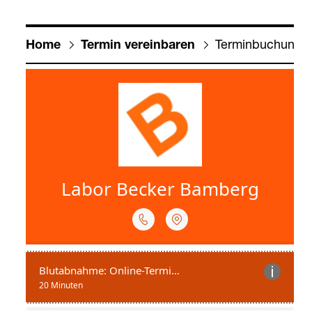
Ter­min­bu­chung 
Home
Ter­min ver­ein­ba­ren