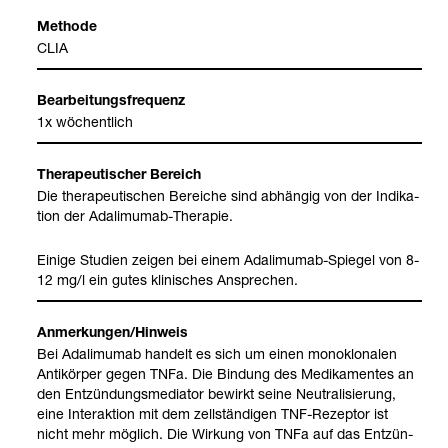
Methode
CLIA
Bear­bei­tungs­fre­quenz
1x wöchent­lich
The­ra­peu­ti­scher Bereich
Die the­ra­peu­ti­schen Berei­che sind abhän­gig von der Indi­ka­
tion der Ada­li­mu­mab-​The­ra­pie.
Einige Stu­dien zei­gen bei einem Ada­li­mu­mab-​Spie­gel von 8-
12 mg/l ein gutes kli­ni­sches Anspre­chen.
Anmer­kun­gen/Hin­weis
Bei Ada­li­mu­mab han­delt es sich um einen mono­klo­na­len
Anti­kör­per gegen TNFa. Die Bin­dung des Medi­ka­men­tes an
den Ent­zün­dungs­me­dia­tor bewirkt seine Neu­tra­li­sie­rung,
eine Inter­ak­tion mit dem zell­stän­di­gen TNF-​Rezep­tor ist
nicht mehr mög­lich. Die Wir­kung von TNFa auf das Ent­zün­