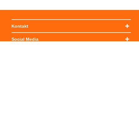
Kontakt
Social Media
Impressum
Allgemeine Einkaufsbedingungen
Datenschutzerklärung
Cookie-Einstellungen verwalten
© Labor Becker