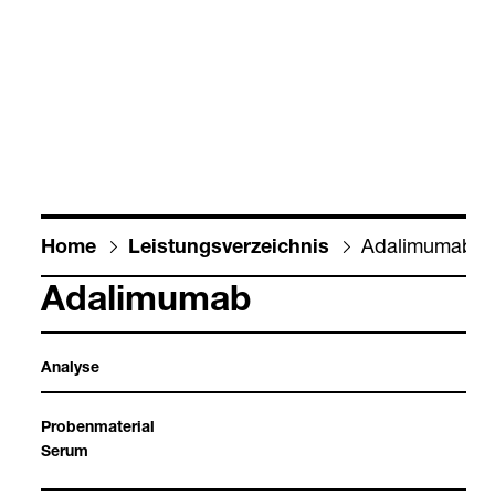
Ada­li­mu­mab
Home
Leis­tungs­ver­zeich­nis
Ada­li­mu­mab
Ana­lyse
Pro­ben­ma­te­rial
Serum