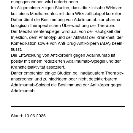
dungs­ge­sche­hen wird unter­bun­den.
Im All­ge­mei­nen zei­gen Stu­dien, dass die kli­ni­sche Wirk­sam­
keit eines Medi­ka­men­tes mit dem Wirk­stoff­spie­gel kor­re­liert.
Daher dient die Bestim­mung von Ada­li­mu­mab zur phar­ma­
ko­lo­gisch-​the­ra­peu­ti­schen Über­wa­chung der The­ra­pie.
Der Medi­ka­men­ten­spie­gel wird u.a. von der Häu­fig­keit der
Injek­tion, dem Phä­no­typ und der Akti­vi­tät der Krank­heit, der
Kome­di­ka­tion sowie von Anti-​Drug-​Anti­kör­pern (ADA) beein­
flusst.
Die Ent­wick­lung von Anti­kör­pern gegen Ada­li­mu­mab ist
posi­tiv mit einem redu­zier­ten Ada­li­mu­mab-​Spie­gel und der
Krank­heits­ak­ti­vi­tät asso­zi­iert.
Daher emp­feh­len einige Stu­dien bei inad­äqua­tem The­ra­pie­
an­spre­chen und zu nied­ri­gem oder nicht detek­tier­ba­rem
Ada­li­mu­mab-​Spie­gel die Bestim­mung der Anti­kör­per gegen
Ada­li­mu­mab.
Stand: 10.06.2026