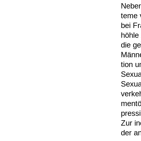
Neben
teme v
bei F
höhle 
die ge
Män­ne
tion u
Sexu­a
Sexu­al
ver­ke
men­tö
pres­s
Zur ind
der an