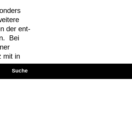
son­ders
ei­tere
en der ent­
in. Bei
iner
z mit in
Suche
 Gewe­be­
iert wer­den
tenz nach­
ona­ten
erwor­be­