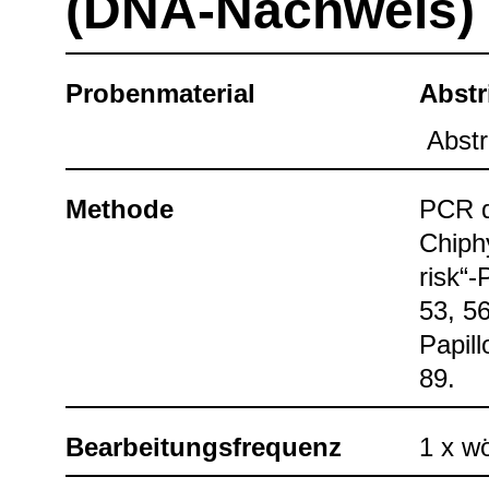
(DNA-​Nach­weis)
Pro­ben­ma­te­rial
Abstr
Abst­ri
Methode
PCR d
Chip­h
risk“-
53, 56
Papil­
89.
Bear­bei­tungs­fre­quenz
1 x wö