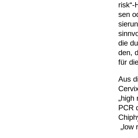
risk“-
sen o
sie­ru
sinn­v
die du
den, 
für die
Aus di
Cer­vi
„high 
PCR d
Chip­h
„low r