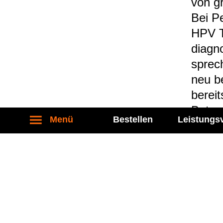
von gr
Bei Pe
HPV T
dia­gn
spre­c
neu be
bereit
Betra
Menü
Bestellen
Leistungs
Bei fe
ver­än
(zum B
zu­wei
um ein
ner In