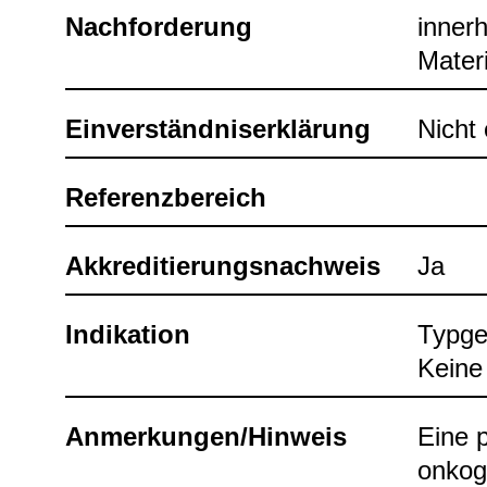
Nach­for­de­rung
inner­
Mate­r
Ein­ver­ständ­nis­er­klä­rung
Nicht e
Refe­renz­be­reich
Akkre­di­tie­rungs­nach­weis
Ja
Indi­ka­tion
Typ­ge
Keine 
Anmer­kun­gen/Hin­weis
Eine p
onko­