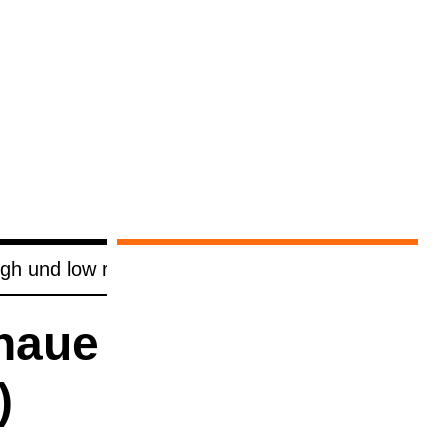
high und low risk HPV) (DNA-​Nach­weis)
­naue
)