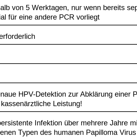
halb von 5 Werk­ta­gen, nur wenn bereits sep
ial für eine andere PCR vor­liegt
rfor­der­lich
­naue HPV-​Detek­tion zur Abklä­rung einer Pe
kas­sen­ärzt­li­che Leis­tung!
er­sis­tente Infek­tion über meh­rere Jahre 
ge­nen Typen des huma­nen Papil­loma Virus