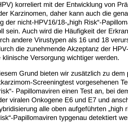
​HPV) kor­re­liert mit der Ent­wick­lung von Prä­
der Kar­zi­no­men, daher kann auch die gen
ng der nicht-​HPV16/18-„high Risk“-​Papil­lo­ma
oll sein. Auch wird die Häu­fig­keit der Erkran
rch andere Virus­ty­pen als 16 und 18 ver­ur
durch die zuneh­mende Akzep­tanz der HPV-
 kli­ni­sche Ver­sor­gung wich­ti­ger wer­den.
e­sem Grund bie­ten wir zusätz­lich zu dem p
x­kar­zi­mom-​Scree­n­ing­test vor­ge­se­he­nen T
risk“- Papil­lo­ma­vi­ren einen Test an, bei d
er vira­len Onko­gene E6 und E7 und anschl
y­bri­di­sie­rung alle oben auf­ge­führ­ten „high 
isk“-​Papil­lo­ma­vi­ren typ­ge­nau detek­tiert we