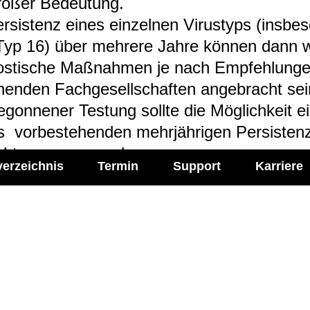
o­ßer Bedeu­tung.
r­sis­tenz eines ein­zel­nen Virus­typs (ins­be­
yp 16) über meh­rere Jahre kön­nen dann w
os­ti­sche Maß­nah­men je nach Emp­feh­lun­g
hen­den Fach­ge­sell­schaf­ten ange­bracht se
gon­ne­ner Testung sollte die Mög­lich­keit e
s vor­be­stehen­den mehr­jäh­ri­gen Per­sis­ten
cht gezo­gen wer­den.
verzeichnis
Termin
Support
Karriere
h­len­dem Anhalt für eine HPV-​ver­ur­sachte
­de­rung sollte nicht zu eng­ma­schig kon­trol­l
ei­spiel jähr­li­che Testung um eine Per­sis­
­sen bezie­hungs­weise frü­hes­tens nach 6 M
e Virus-​Cle­arance nach ver­mut­lich frisch 
fek­tion nach­zu­wei­sen).