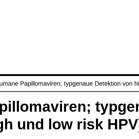
mane Papil­lo­ma­vi­ren; typ­ge­naue Detek­tion von 
­lo­ma­vi­ren; typ­ge
igh und low risk HPV