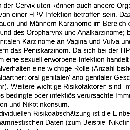
 der Cer­vix uteri kön­nen auch andere Org
on einer HPV-​Infek­tion betrof­fen sein. Da
rauen und Män­nern Kar­zi­nome im Bereich
und des Oro­pha­rynx und Anal­kar­zi­nome; 
ni­ta­len Kar­zi­nome an Vagina und Vulva un
rn das Penis­kar­zi­nom. Da sich bei der HP
m eine sexu­ell erwor­bene Infek­tion han­delt
l­ver­hal­ten eine wich­tige Rolle (Anzahl bis­he
­part­ner; oral-​geni­ta­ler/ ano-​geni­ta­ler Ge
hr). Wei­tere wich­tige Risi­ko­fak­to­ren sind 
s bedingte oder infek­tiös ver­ur­sachte Imm
ion und Niko­tin­kon­sum.
i­vi­du­el­len Risi­ko­ab­schät­zung ist die Ein­b
a­mnes­ti­schen Daten (zum Bei­spiel Niko­ti