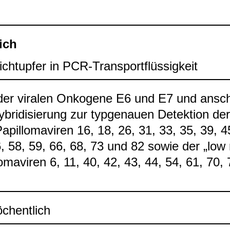
ich
ch­tup­fer in PCR-​Trans­port­flüs­sig­keit
er vira­len Onko­gene E6 und E7 und ansch
y­bri­di­sie­rung zur typ­ge­nauen Detek­tion de
​Papil­lo­ma­vi­ren 16, 18, 26, 31, 33, 35, 39, 
, 58, 59, 66, 68, 73 und 82 sowie der „low r
lo­ma­vi­ren 6, 11, 40, 42, 43, 44, 54, 61, 70,
chent­lich