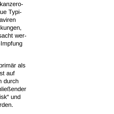
kan­ze­ro­
aue Typi­
­vi­ren
­kun­gen,
­sacht wer­
​Imp­fung
ri­mär als
est auf
em durch
ie­ßen­der
risk“ und
r­den.