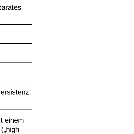
a­ra­tes
r­sis­tenz.
mit einem
 („high