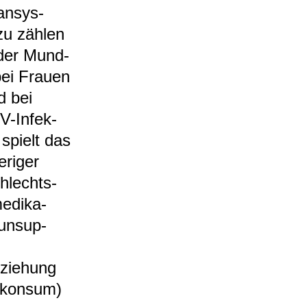
an­sys­
zu zäh­len
 der Mund­
bei Frauen
d bei
V-​Infek­
 spielt das
­ri­ger
schlechts­
medi­ka­
un­sup­
e­zie­hung
n­kon­sum)