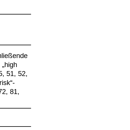
lie­ßende
r „high
45, 51, 52,
isk“-​
 72, 81,