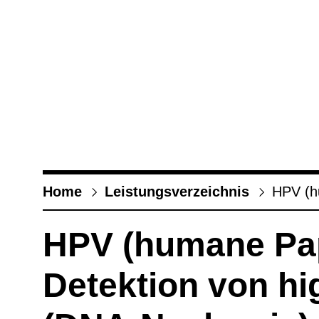
Home
Leis­tungs­ver­zeich­nis
HPV (hu
HPV (humane Papil
Detek­tion von h