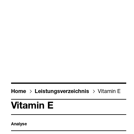
Vit­amin E
Home
Leis­tungs­ver­zeich­nis
Vit­amin E
Ana­lyse