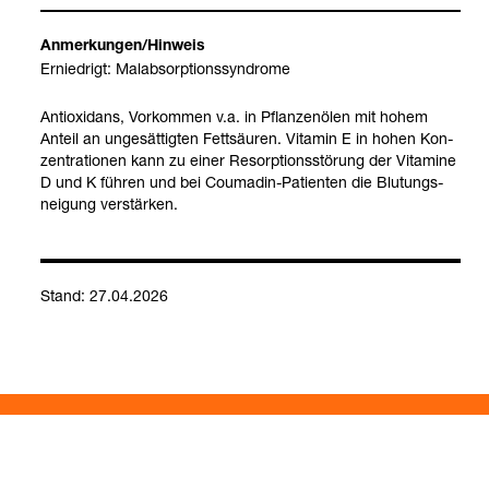
Anmer­kun­gen/Hin­weis
Ernied­rigt: Mal­ab­sorp­ti­ons­syn­drome
Anti­oxi­dans, Vor­kom­men v.a. in Pflan­zen­ölen mit hohem
Anteil an unge­sät­tig­ten Fett­säu­ren. Vit­amin E in hohen Kon­
zen­tra­tio­nen kann zu einer Resorp­ti­ons­stö­rung der Vit­amine
D und K füh­ren und bei Cou­ma­din-​Pati­en­ten die Blu­tungs­
nei­gung ver­stär­ken.
Stand: 27.04.2026
Kontakt