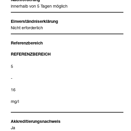
Nach­for­de­rung
inner­halb von 5 Tagen mög­lich
Ein­ver­ständ­nis­er­klä­rung
Nicht erfor­der­lich
Refe­renz­be­reich
REFE­RENZ­BE­REICH
5
-
16
mg/l
Akkre­di­tie­rungs­nach­weis
Ja