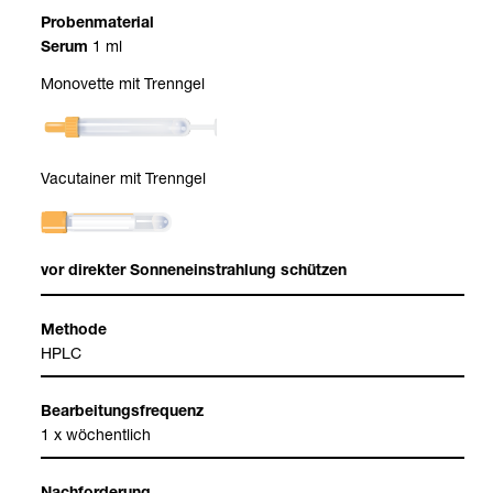
Pro­ben­ma­te­rial
1 ml
Serum
Mono­vette mit Trenn­gel
Vacu­tai­ner mit Trenn­gel
vor direk­ter Son­nen­ein­strah­lung schüt­zen
Methode
HPLC
Bear­bei­tungs­fre­quenz
1 x wöchent­lich