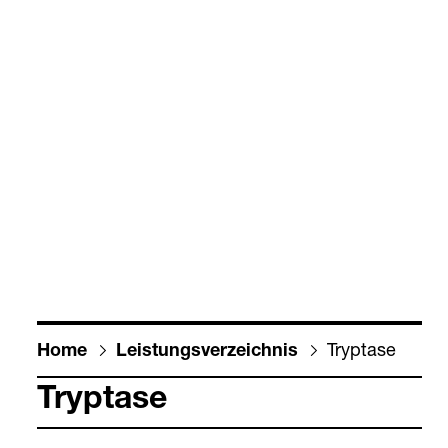
Tryp­tase
Home
Leis­tungs­ver­zeich­nis
Tryp­tase