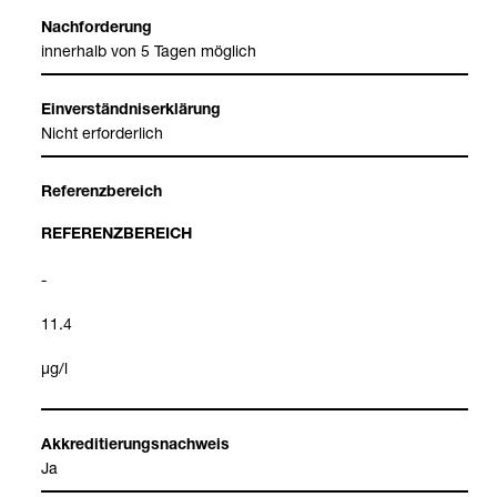
Nach­for­de­rung
inner­halb von 5 Tagen mög­lich
Ein­ver­ständ­nis­er­klä­rung
Nicht erfor­der­lich
Refe­renz­be­reich
REFE­RENZ­BE­REICH
-
11.4
μg/l
Akkre­di­tie­rungs­nach­weis
Ja